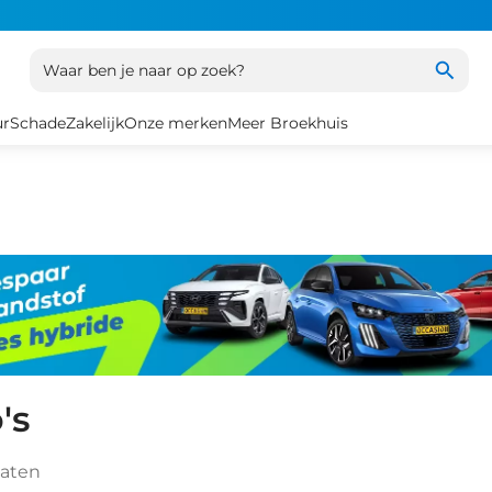
Waar ben je naar op zoek?
ur
Schade
Zakelijk
Onze merken
Meer Broekhuis
's
taten