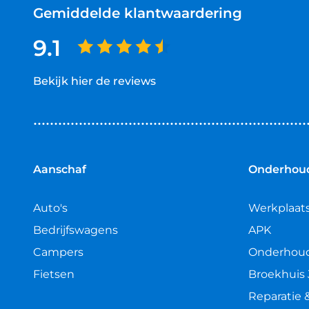
Gemiddelde klantwaardering
9.1
Bekijk hier de reviews
4.5
van
5
sterren
Aanschaf
Onderhoud
Auto's
Werkplaat
Bedrijfswagens
APK
Campers
Onderhou
Fietsen
Broekhuis 
Reparatie 