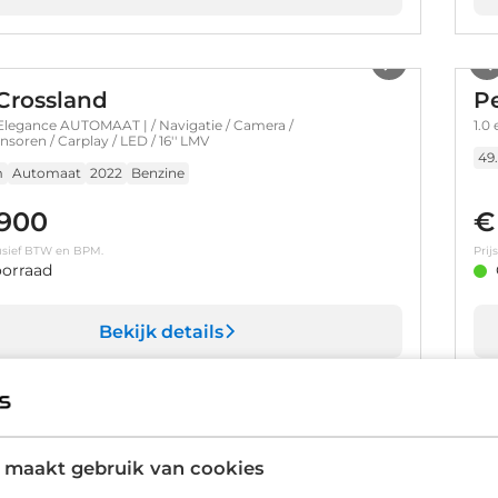
1
/
33
Crossland
P
 Elegance AUTOMAAT | / Navigatie / Camera /
1.0
soren / Carplay / LED / 16'' LMV
49
m
Automaat
2022
Benzine
.900
€
clusief BTW en BPM.
Prij
orraad
Bekijk details
1
/
36
Astra
O
 maakt gebruik van cookies
tion | / Navigatie / Parkeersensoren / Carplay / Climate
GS 
17'' LMV
App