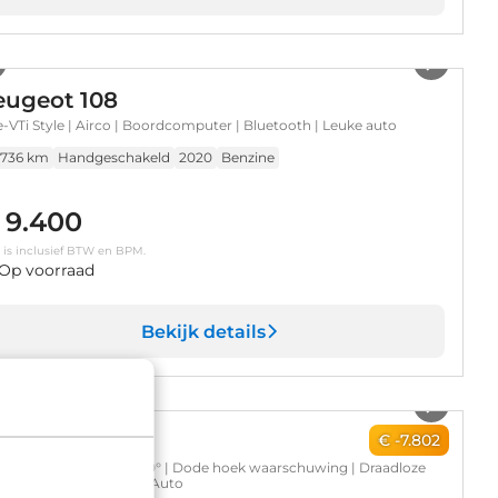
1
/
30
eugeot 108
 e-VTi Style | Airco | Boordcomputer | Bluetooth | Leuke auto
.736 km
Handgeschakeld
2020
Benzine
 9.400
s is inclusief BTW en BPM.
Op voorraad
Bekijk details
1
/
27
pel Corsa
€ -7.802
| Achteruitrijcamera 180° | Dode hoek waarschuwing | Draadloze
le Carplay en Android Auto