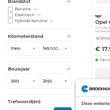
Brandstof
Benzine
48
Elektrisch
28
Hybride benzine
30
Opel 
1.2 Turbo
Parkeersen
Kilometerstand
62.134 k
€ 17
Van
Tot
Prijs is in
Op vo
Bouwjaar
Van
Tot
Opel 
Trefwoord(en)
Deze website
1.0 Innova
Control / 