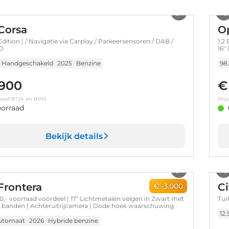
1
/
28
Corsa
O
Edition | / Navigatie via Carplay / Parkeersensoren / DAB /
1.2
ED
16''
Handgeschakeld
2025
Benzine
98
.900
€
clusief BTW en BPM.
Prij
orraad
Bekijk details
1
/
11
Frontera
Ci
€ -3.000
0,- voorraad voordeel | 17" Lichtmetalen velgen in Zwart met
Tur
7 banden | Achteruitrijcamera | Dode hoek waarschuwing
12
utomaat
2026
Hybride benzine