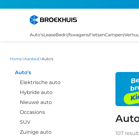
Overslaan
en
naar
de
inhoud
Auto's
Lease
Bedrijfswagens
Fietsen
Campers
Verhu
gaan
Home
Aanbod
Auto's
Auto's
Elektrische auto
Hybride auto
Nieuwe auto
Occasions
Auto
SUV
Zuinige auto
107
resul