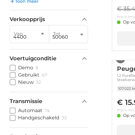
Toon meer
€ 35.
Prijs is in
Verkoopprijs
Op vo
Van
Tot
Voertuigconditie
Demo
8
Peuge
Gebruikt
67
1.2 PureT
Stoelverw
Nieuw
32
107.022 
Transmissie
€ 15
Automaat
74
Prijs is in
Op vo
Handgeschakeld
33