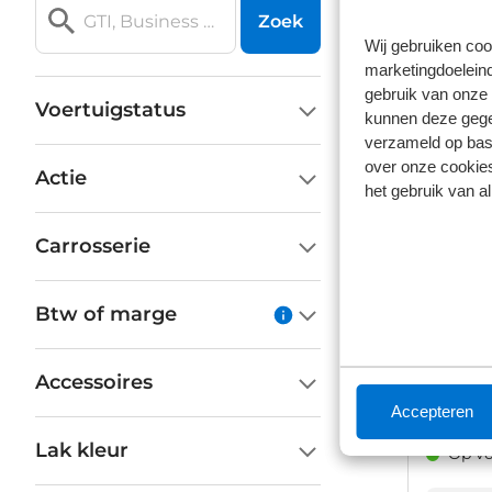
91.148 k
Zoek
Wij gebruiken coo
€ 10
marketingdoeleind
gebruik van onze 
Prijs is in
Voertuigstatus
Op vo
kunnen deze gegev
verzameld op basi
over onze cookies
Actie
het gebruik van a
Carrosserie
Opel
Btw of marge
1.2 Turbo 
Parkeersen
LMV
26.345 k
Accessoires
€ 27
Accepteren
Prijs is in
Lak kleur
Op vo