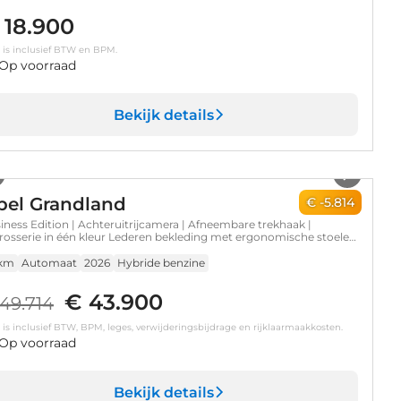
 18.900
s is inclusief BTW en BPM.
Op voorraad
Bekijk details
1
/
37
pel Grandland
€ -5.814
iness Edition | Achteruitrijcamera | Afneembare trekhaak |
rosserie in één kleur Lederen bekleding met ergonomische stoelen
raan | Voorraadvoordeel !
 km
Automaat
2026
Hybride benzine
€ 43.900
49.714
s is inclusief BTW, BPM, leges, verwijderingsbijdrage en rijklaarmaakkosten.
Op voorraad
Bekijk details