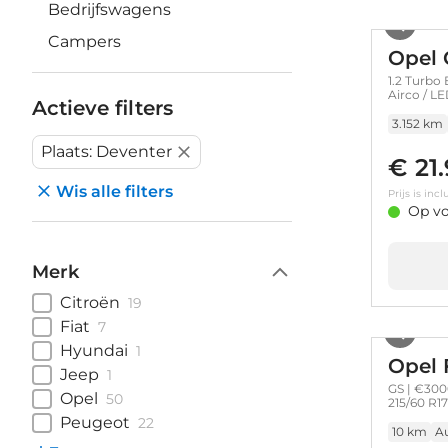
Bedrijfswagens
Campers
Opel 
1.2 Turbo 
Airco / L
Actieve filters
3.152 km
Plaats: Deventer
€ 21
Wis alle filters
Prijs is in
Op vo
Merk
Citroën
19
Fiat
7
Hyundai
1
Opel 
Jeep
1
GS | €300
Opel
50
215/60 R1
Peugeot
22
10 km
A