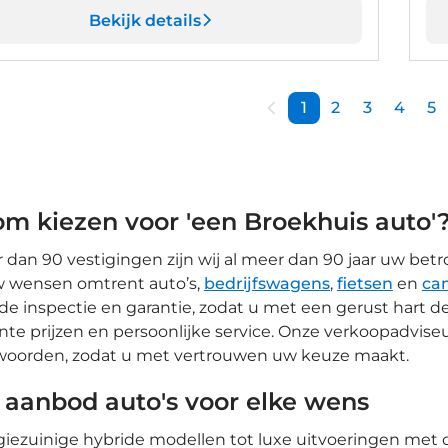
Bekijk details
1
2
3
4
5
m kiezen voor 'een Broekhuis auto'
dan 90 vestigingen zijn wij al meer dan 90 jaar uw betro
uw wensen omtrent auto’s,
bedrijfswagens
,
fietsen
en
ca
de inspectie en garantie, zodat u met een gerust hart d
nte prijzen en persoonlijke service. Onze verkoopadviseu
woorden, zodat u met vertrouwen uw keuze maakt.
 aanbod auto's voor elke wens
iezuinige hybride modellen tot luxe uitvoeringen met d