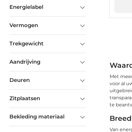
Energielabel
Vermogen
Trekgewicht
Aandrijving
Waaro
Met meer 
Deuren
voor al 
uitgebrei
transpara
Zitplaatsen
te beant
Bekleding materiaal
Breed
Van energ