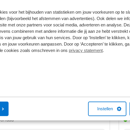
m
Handgeschakeld
2017
Benzine
15
kies voor het bijhouden van statistieken om jouw voorkeuren op te s
.900
€ 
en (bijvoorbeeld het afstemmen van advertenties). Ook delen we inf
site met onze partners voor social media, adverteren en analyse. De
clusief BTW en BPM.
Prij
orraad
ens combineren met andere informatie die jij aan ze hebt verstrekt 
s van jouw gebruik van hun services. Door op ‘Instellen’ te klikken, 
 en jouw voorkeuren aanpassen. Door op ‘Accepteren’ te klikken, ga
Bekijk details
lle cookies zoals omschreven in ons
privacy statement
.
1
/
36
 Mokka
Op
Hybrid GS | / Alcantara / Navigatie / Camera /
1.2
soren / Stuur -en Stoelverwarmd / Keyless / Carplay / 17''
Aut
m
Automaat
2025
Hybride benzine
3.
.900
€
Instellen
clusief BTW en BPM.
Prij
orraad