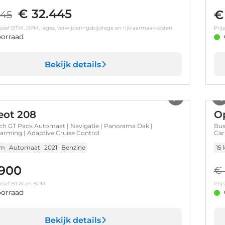
€ 32.445
€
445
clusief BTW, BPM, leges, verwijderingsbijdrage en rijklaarmaakkosten.
Prij
orraad
Bekijk details
1
/
35
ot 208
O
ech GT Pack Automaat | Navigatie | Panorama Dak |
Bus
arming | Adaptive Cruise Control
Car
voo
km
Automaat
2021
Benzine
15
.900
€ 
clusief BTW en BPM.
Prij
orraad
Bekijk details