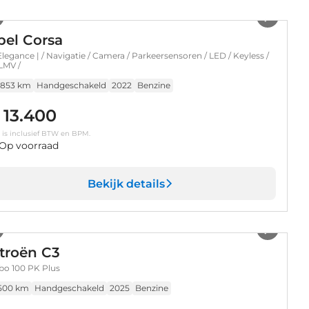
1
/
31
pel Corsa
 Elegance | / Navigatie / Camera / Parkeersensoren / LED / Keyless /
 LMV /
.853 km
Handgeschakeld
2022
Benzine
 13.400
s is inclusief BTW en BPM.
Op voorraad
Bekijk details
1
/
28
troën C3
bo 100 PK Plus
.500 km
Handgeschakeld
2025
Benzine