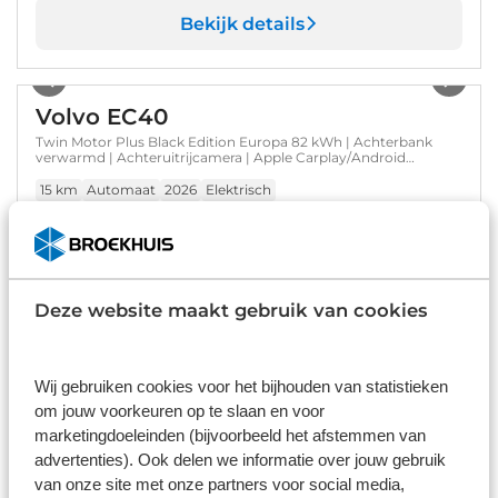
Bekijk details
1
/
20
Volvo EC40
Twin Motor Plus Black Edition Europa 82 kWh | Achterbank
verwarmd | Achteruitrijcamera | Apple Carplay/Android
Auto|telefoonintegratie premium
15 km
Automaat
2026
Elektrisch
€ 55.935
Prijs is inclusief BTW, BPM, leges, verwijderingsbijdrage en
rijklaarmaakkosten.
Op voorraad
Deze website maakt gebruik van cookies
Bekijk details
Wij gebruiken cookies voor het bijhouden van statistieken
1
/
32
om jouw voorkeuren op te slaan en voor
marketingdoeleinden (bijvoorbeeld het afstemmen van
Volvo EX90
advertenties). Ook delen we informatie over jouw gebruik
van onze site met onze partners voor social media,
Twin Motor Ultra 7p. 111 kWh | NEW CORE COMPUTER | 21"