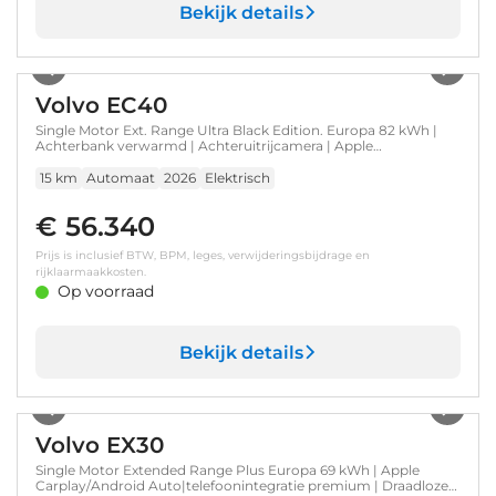
Bekijk details
1
/
19
Volvo EC40
Single Motor Ext. Range Ultra Black Edition. Europa 82 kWh |
Achterbank verwarmd | Achteruitrijcamera | Apple
Carplay/Android Auto|telefoonintegratie premium
15 km
Automaat
2026
Elektrisch
€ 56.340
Prijs is inclusief BTW, BPM, leges, verwijderingsbijdrage en
rijklaarmaakkosten.
Op voorraad
Bekijk details
1
/
27
Volvo EX30
Single Motor Extended Range Plus Europa 69 kWh | Apple
Carplay/Android Auto|telefoonintegratie premium | Draadloze