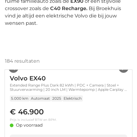
ruime familieauto zoals de
EX90
of een stijlvolle
crossover zoals de
C40 Recharge.
Bij Broekhuis
vind je altijd een elektrische Volvo die bij jouw
wensen past.
184
resultaten
1
/
29
Volvo EX40
Extended Range Plus Dark 82 kWh | PDC + Camera | Stoel +
Stuurverwarming | 20 inch LM | Warmtepomp | Apple Carplay -
Android Auto
5.000 km
Automaat
2025
Elektrisch
€ 46.900
Prijs is inclusief BTW en BPM.
Op voorraad