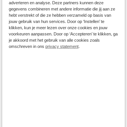
Allseason | Luchtvering | Trekhaak | Pilot Assist | Climate |
adverteren en analyse. Deze partners kunnen deze
4.504 km
Automaat
2025
Elektrisch
gegevens combineren met andere informatie die jij aan ze
hebt verstrekt of die ze hebben verzameld op basis van
€ 84.900
jouw gebruik van hun services. Door op ‘Instellen’ te
klikken, kun je meer lezen over onze cookies en jouw
Prijs is inclusief BTW en BPM.
Op voorraad
voorkeuren aanpassen. Door op ‘Accepteren’ te klikken, ga
je akkoord met het gebruik van alle cookies zoals
omschreven in ons
privacy statement
.
Bekijk details
1
/
28
Volvo C40
TWIN ULTIMATE | PANORAMADAK | 20" | WARMTEPOMP |
NUBUCK | INTELLISAFE | MEMORY | 360 CAMERA | HARMAN
KARDON | KEYLESS
28.000 km
Automaat
2023
Elektrisch
€ 43.900
Prijs is inclusief BTW en BPM.
Op voorraad