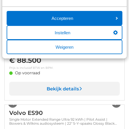
Bekijk details
1
/
26
Accepteren
Volvo EX90
Instellen
Ultra Twin Motor | Geventileerd Charcoal Interieur | Extra Getint
Glas | All-season banden | Climate | Pack- Pilot Assist Pack
Weigeren
150 km
Automaat
2025
Elektrisch
€ 88.500
Prijs is inclusief BTW en BPM.
Op voorraad
Bekijk details
1
/
12
Volvo ES90
Single Motor Extended Range Ultra 92 kWh | Pilot Assist |
Bowers & Wilkins audiosysteem | 22" 5-Y-spaaks Glossy Black
Diamond Cut