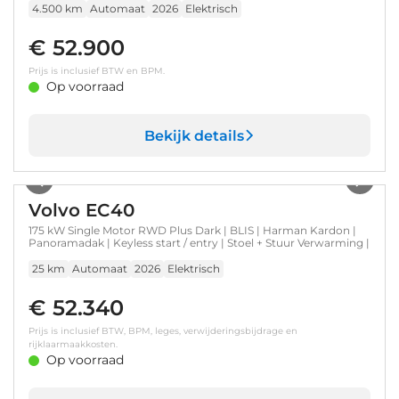
4.500 km
Automaat
2026
Elektrisch
€ 52.900
Prijs is inclusief BTW en BPM.
Op voorraad
Bekijk details
1
/
20
Volvo EC40
175 kW Single Motor RWD Plus Dark | BLIS | Harman Kardon |
Panoramadak | Keyless start / entry | Stoel + Stuur Verwarming |
25 km
Automaat
2026
Elektrisch
€ 52.340
Prijs is inclusief BTW, BPM, leges, verwijderingsbijdrage en
rijklaarmaakkosten.
Op voorraad