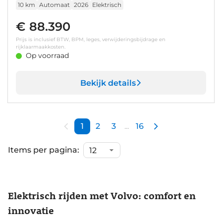
10 km
Automaat
2026
Elektrisch
€ 88.390
Prijs is inclusief BTW, BPM, leges, verwijderingsbijdrage en
rijklaarmaakkosten.
Op voorraad
Bekijk details
1
2
3
...
16
Items per pagina:
Elektrisch rijden met Volvo: comfort en
innovatie