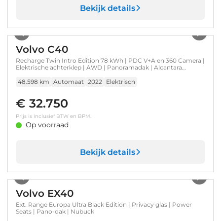
Bekijk details
1
/
35
Volvo C40
Recharge Twin Intro Edition 78 kWh | PDC V+A en 360 Camera |
Elektrische achterklep | AWD | Panoramadak | Alcantara
Bekleding | Keyless | 20 inch LM |
48.598 km
Automaat
2022
Elektrisch
€ 32.750
Prijs is inclusief BTW en BPM.
Op voorraad
Bekijk details
1
/
60
Volvo EX40
Ext. Range Europa Ultra Black Edition | Privacy glas | Power
Seats | Pano-dak | Nubuck