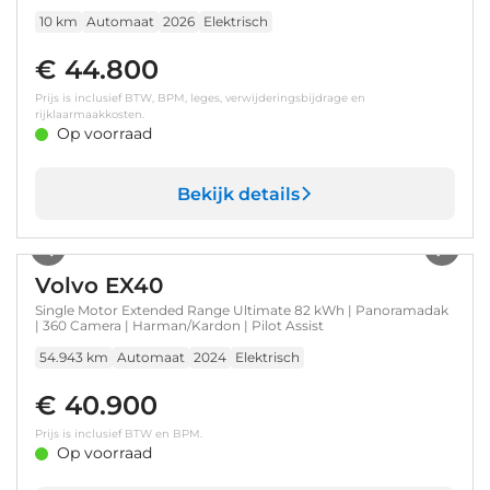
telefoonlader | Elektrisch bedienbare achterklep
10 km
Automaat
2026
Elektrisch
€ 44.800
Prijs is inclusief BTW, BPM, leges, verwijderingsbijdrage en
rijklaarmaakkosten.
Op voorraad
Bekijk details
1
/
17
Volvo EX40
Single Motor Extended Range Ultimate 82 kWh | Panoramadak
| 360 Camera | Harman/Kardon | Pilot Assist
54.943 km
Automaat
2024
Elektrisch
€ 40.900
Prijs is inclusief BTW en BPM.
Op voorraad