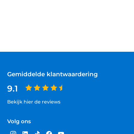
Gemiddelde klantwaardering
9.1
Bekijk hier de reviews
4.5
van
Volg ons
5
sterren