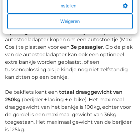
Instellen
De Urban Arrow FamilyNext kent min of meer
dezelfde accessoires en capaciteit. Standaard is de
Weigeren
bak voorzien van een bankje met
2 zitplekken met
3-puntsgordels
. Daarnaast kun je een optionele
autostoeladapter kopen om een autostoeltje (Maxi
Cosi) te plaatsen voor een
3e passagier
. Op de plek
van de autostoeladapter kan ook een optioneel
extra bankje worden geplaatst, of een
tussenoplossing als je kindje nog niet zelfstandig
kan zitten op een bankje.
De bakfiets kent een
totaal draaggewicht van
250kg
(berijder + lading + e-bike). Het maximaal
draaggewicht van het bankje is 100kg, echter voor
de gordel is een maximaal gewicht van 36kg
toegestaan. Het maximaal gewicht van de berijder
is 125kg.