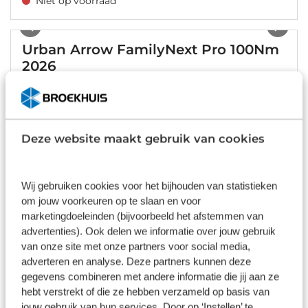
Niet op voorraad
1
/
22
Urban Arrow FamilyNext Pro 100Nm
2026
Bosch Cargo Line Smart
400 Wh
Traploze versnelling
Riem
€ 6.499,00
Deze website maakt gebruik van cookies
Niet op voorraad
Wij gebruiken cookies voor het bijhouden van statistieken
om jouw voorkeuren op te slaan en voor
marketingdoeleinden (bijvoorbeeld het afstemmen van
Items per pagina:
advertenties). Ook delen we informatie over jouw gebruik
van onze site met onze partners voor social media,
adverteren en analyse. Deze partners kunnen deze
gegevens combineren met andere informatie die jij aan ze
Urban Arrow FamilyNext specificaties
hebt verstrekt of die ze hebben verzameld op basis van
jouw gebruik van hun services. Door op ‘Instellen’ te