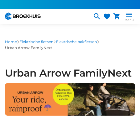
Overslaan
en
naar
Menu
de
inhoud
gaan
Home
Elektrische fietsen
Elektrische bakfietsen
Urban Arrow FamilyNext
Urban Arrow FamilyNext