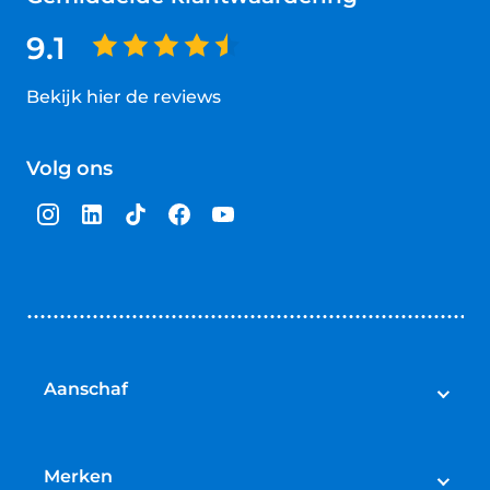
9.1
Bekijk hier de reviews
4.5
van
Volg ons
5
sterren
Aanschaf
Elektrische fietsen
Speed pedelecs
Merken