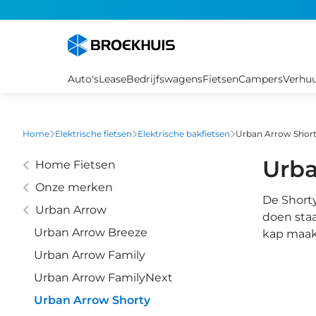
Overslaan
en
naar
de
inhoud
Auto's
Lease
Bedrijfswagens
Fietsen
Campers
Verhu
gaan
Home
Elektrische fietsen
Elektrische bakfietsen
Urban Arrow Shor
Urba
Home Fietsen
Onze merken
De Shorty
Urban Arrow
doen staa
Urban Arrow Breeze
kap maakt
Urban Arrow Family
Urban Arrow FamilyNext
Urban Arrow Shorty