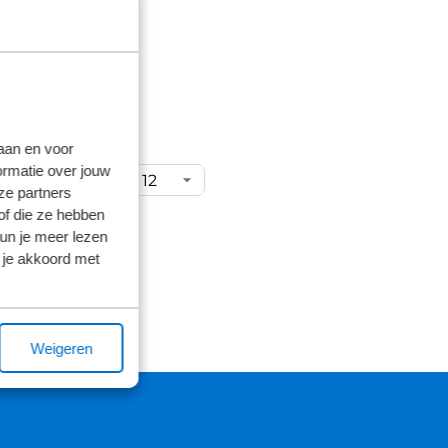
laan en voor
ormatie over jouw
ems per pagina:
ze partners
of die ze hebben
kun je meer lezen
 je akkoord met
Weigeren