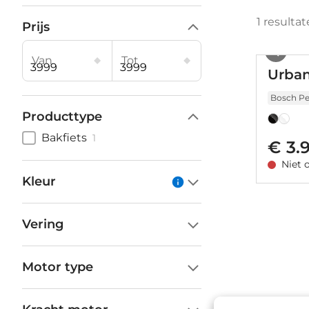
1
resultat
Prijs
Van
Tot
Urban
Bosch Pe
Producttype
Bakfiets
1
€ 3.
Niet 
Kleur
Vering
Motor type