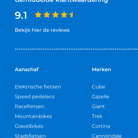
9.1
Bekijk hier de reviews
4.5
van
5
sterren
Aanschaf
Merken
Elektrische fietsen
Cube
Speed pedelecs
Gazelle
Racefietsen
Giant
Mountainbikes
Trek
Gravelbikes
Cortina
Stadsfietsen
Cannondale