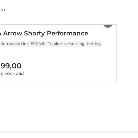
en
1
/
19
 Arrow Shorty Performance
rformance Line
500 Wh
Traploze versnelling
Ketting
999,00
op voorraad