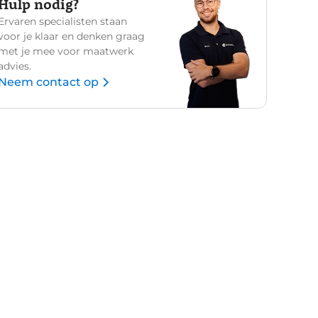
Hulp nodig?
Ervaren specialisten staan
voor je klaar en denken graag
met je mee voor maatwerk
advies.
Neem contact op