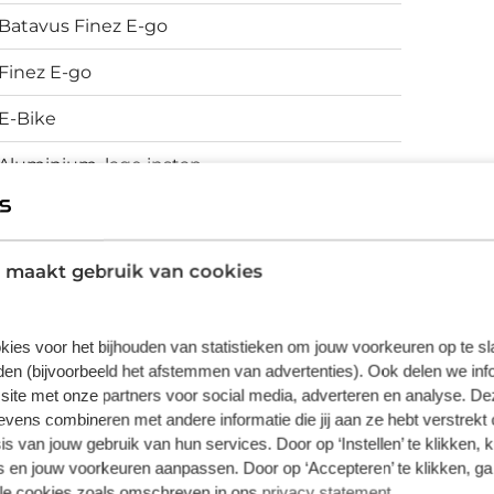
als dat nodig is. Een krachtig fietslamp dat
Batavus Finez E-go
 licht altijd op - zelfs overdag zoals je het
zorgt ervoor dat je veel zichtbaarder wordt,
Finez E-go
achterlicht projecteert met behulp van
E-Bike
fiets en creëert zo jouw eigen
Aluminium, lage instap
Schijfremmen
 maakt gebruik van cookies
vering van de leverancier. Op basis van beschikbaarheid of
kies voor het bijhouden van statistieken om jouw voorkeuren op te s
en (bijvoorbeeld het afstemmen van advertenties). Ook delen we inf
site met onze partners voor social media, adverteren en analyse. De
ens combineren met andere informatie die jij aan ze hebt verstrekt 
s van jouw gebruik van hun services. Door op ‘Instellen’ te klikken, 
 en jouw voorkeuren aanpassen. Door op ‘Accepteren’ te klikken, ga
lle cookies zoals omschreven in ons
privacy statement
.