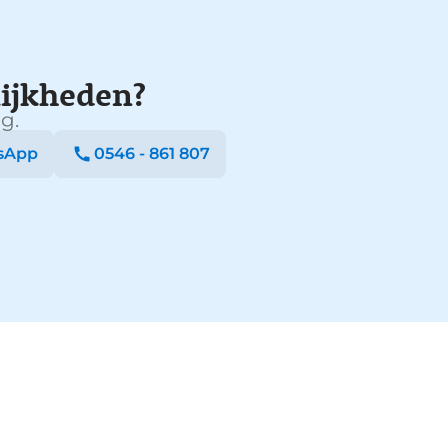
ijkheden?
g.
sApp
0546 - 861 807