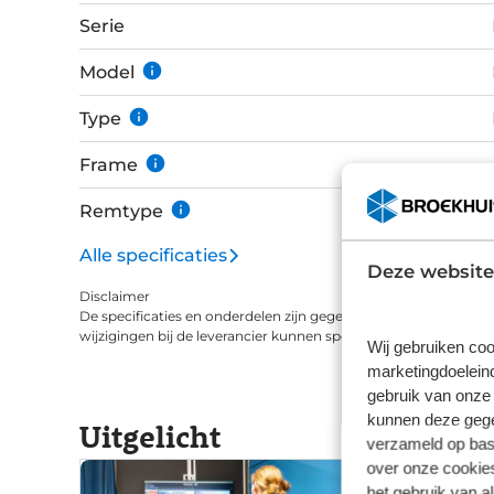
omgevingslichtniveau detecteert en licht geeft 
Serie
zowel van voren als van opzij helder is. Vizi-Light
kent van auto's. Het verhoogt de veiligheid en 
Model
zeker tijdens de donkere periode. Het V-Light 
Type
laserstralen een V-vorm op de grond achter de 
veiligheidszone.
Frame
Remtype
Alle specificaties
Deze website
Disclaimer
De specificaties en onderdelen zijn gegeven op basis van aanle
wijzigingen bij de leverancier kunnen specificaties afwijken.
Wij gebruiken coo
marketingdoeleind
gebruik van onze 
kunnen deze gegev
Uitgelicht
verzameld op basi
over onze cookies
het gebruik van a