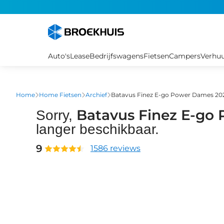
Overslaan
en
naar
de
inhoud
Auto's
Lease
Bedrijfswagens
Fietsen
Campers
Verhu
gaan
Home
Home Fietsen
Archief
Batavus Finez E-go Power Dames 20
Batavus Finez E-go
Sorry,
langer beschikbaar.
9
1586 reviews