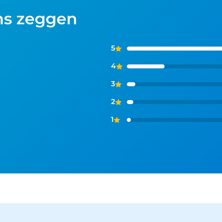
ns zeggen
5
4
3
2
1