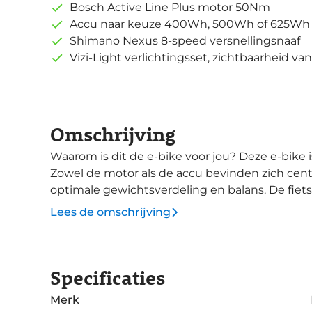
Bosch Active Line Plus motor 50Nm
Accu naar keuze 400Wh, 500Wh of 625Wh
Shimano Nexus 8-speed versnellingsnaaf
Vizi-Light verlichtingsset, zichtbaarheid v
Omschrijving
Waarom is dit de e-bike voor jou? Deze e-bike is voorzien van Bosch Active Line Plus motor.
Zowel de motor als de accu bevinden zich centr
optimale gewichtsverdeling en balans. De fiets
groot en gebruiksvriendelijk display met veel handige functies. Ver
Lees de omschrijving
met een gesloten kettingkast. Dit reduceert
woorden daar hoef je amper naar om te kijken
zorgt voor een aangename versnellingskeuze waar je pad 
Specificaties
het model uitgerust met de nieuw ontwikkelde 
alle kanten maximaal zicht te bereiken, heeft 
Merk
achterlicht V-Light ontwikkeld. Vizi-Light is e