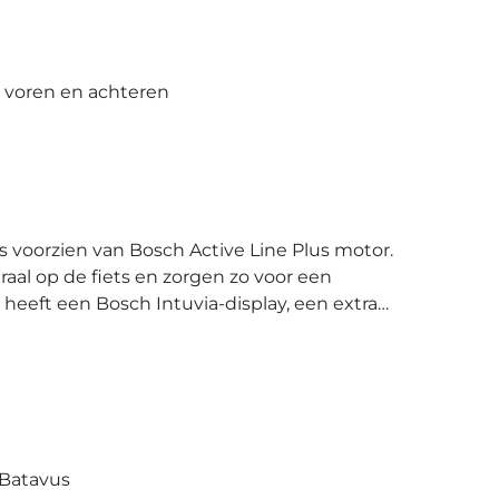
an voren en achteren
aal op de fiets en zorgen zo voor een
 heeft een Bosch Intuvia-display, een extra
der is de fiets uitgerust
 jouw onderhoudszorgen of met andere
. De Shimano Nexus 8-speed versnellingsnaaf
ook naar toe lijdt. Als noviteit is
verlichtingsset Aerflow Vizi-light. Om van
Batavus de koplamp Vizi-Light en het
Batavus
en intelligente koplamp die het