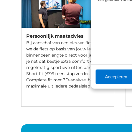
Persoonlijk maatadvies
Bij aanschaf van een nieuwe fiets stellen
we de fiets op basis van jouw lengte en
binnenbeenlengte direct voor je af. Wil
je net dat beetje extra comfort of fiets je
regelmatig sportieve ritten dan gaat de
Short fit (€99) een stap verder. Met een
Accepteren
Complete fit met 3D-analyse, haal je het
maximale uit iedere pedaalslag (€249).