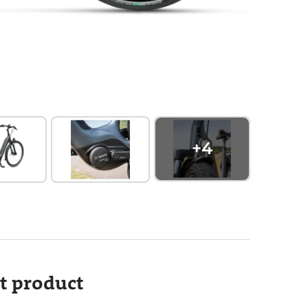
+
4
it product