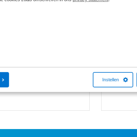
Bosch Active Line Plus
Bosch Intuv
De Active Line Plus motor is gemaakt
De Bosch Intuv
voor elke weg, in de stad of lekker
display. Je lees
tussen de weilanden door een glooiend
bikegegevens m
landschap. De hele stille en krachtige
zit midden op
motor met 50Nm koppel, zorgt voor
Links naast je
heel veel plezier in de ritten.
een extra afst
Instellen
gebruiken om 
schakelen.