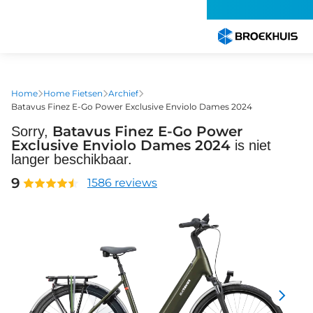
Overslaan
en
naar
de
inhoud
gaan
Home
Home Fietsen
Archief
Batavus Finez E-Go Power Exclusive Enviolo Dames 2024
Batavus Finez E-Go Power
Sorry,
Exclusive Enviolo Dames 2024
is niet
langer beschikbaar.
9
1586 reviews