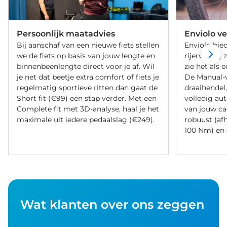
Persoonlijk maatadvies
Enviolo ve
Bij aanschaf van een nieuwe fiets stellen
Enviolo bied
we de fiets op basis van jouw lengte en
rijervaring 
binnenbeenlengte direct voor je af. Wil
zie het als 
je net dat beetje extra comfort of fiets je
De Manual-v
regelmatig sportieve ritten dan gaat de
draaihendel
Short fit (€99) een stap verder. Met een
volledig au
Complete fit met 3D-analyse, haal je het
van jouw ca
maximale uit iedere pedaalslag (€249).
robuust (afh
100 Nm) en
Wat klanten over ons zeggen