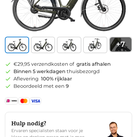
+
7
€29,95 verzendkosten of
gratis afhalen
Binnen 5 werkdagen
thuisbezorgd
Aflevering
100% rijklaar
Beoordeeld met een
9
Hulp nodig?
Ervaren specialisten staan voor je
klaar en denken graag met je mee