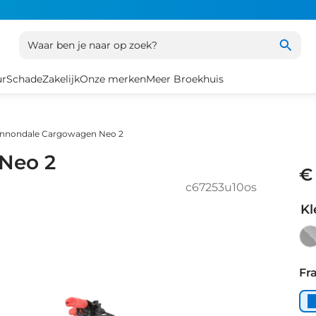
Waar ben je naar op zoek?
ur
Schade
Zakelijk
Onze merken
Meer Broekhuis
nnondale Cargowagen Neo 2
Neo 2
€
c67253u10os
Kl
Gr
Fr