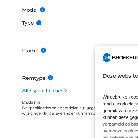
mogelijk door het bevestigingspunt. De dropper zadelpen maakt opstappen met een
beladen fiets een stuk eenvoudiger. In de midd
Model
en andere spullen binnen handbereik houden. 
Type
gedacht bij deze slimme e-bike.
Frame
Deze website
Remtype
Alle specificaties
Wij gebruiken coo
Disclaimer
marketingdoeleind
De specificaties en onderdelen zijn gegeven op basis van aanle
gebruik van onze 
wijzigingen bij de leverancier kunnen specificaties afwijken.
kunnen deze gegev
verzameld op basi
over onze cookies
het gebruik van a