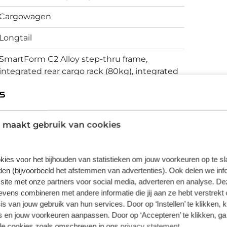
enconsole kun je sleutels, telefoon, snoepjes
Cargowagen
Cannondale heeft werkelijk overal aan
Longtail
SmartForm C2 Alloy step-thru frame,
integrated rear cargo rack (80kg), integrated
headtube rack mounts, dual battery ready,
internal cable routing, disc brake, tapered
headtube, center console storage
 maakt gebruik van cookies
Schijfremmen
kies voor het bijhouden van statistieken om jouw voorkeuren op te s
en (bijvoorbeeld het afstemmen van advertenties). Ook delen we inf
vering van de leverancier. Op basis van beschikbaarheid of
site met onze partners voor social media, adverteren en analyse. De
ens combineren met andere informatie die jij aan ze hebt verstrekt 
s van jouw gebruik van hun services. Door op ‘Instellen’ te klikken, 
 en jouw voorkeuren aanpassen. Door op ‘Accepteren’ te klikken, ga
lle cookies zoals omschreven in ons
privacy statement
.