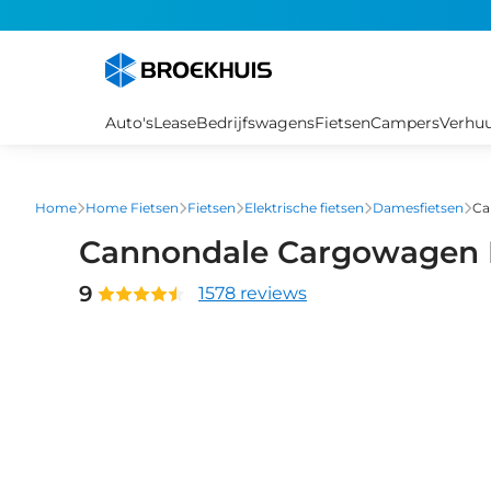
Overslaan
en
naar
de
inhoud
Auto's
Lease
Bedrijfswagens
Fietsen
Campers
Verhu
gaan
Home
Home Fietsen
Fietsen
Elektrische fietsen
Damesfietsen
Ca
Cannondale Cargowagen 
9
1578 reviews