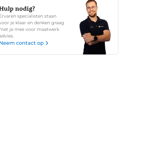
Hulp nodig?
Ervaren specialisten staan
voor je klaar en denken graag
met je mee voor maatwerk
advies.
Neem contact op