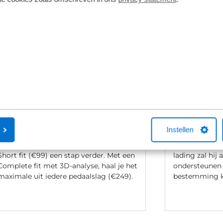
Persoonlijk maatadvies
Bosch Cargo
Bij aanschaf van een nieuwe fiets stellen
De Bosch Carg
we de fiets op basis van jouw lengte en
gemaakt voor 
binnenbeenlengte direct voor je af. Wil
de kinderen op
Instellen
je net dat beetje extra comfort of fiets je
om langs de s
regelmatig sportieve ritten dan gaat de
boodschappen
Short fit (€99) een stap verder. Met een
lading zal hij 
Complete fit met 3D-analyse, haal je het
ondersteunen 
maximale uit iedere pedaalslag (€249).
bestemming 