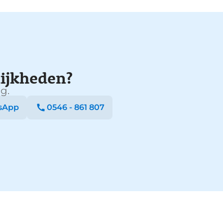
ijkheden?
g.
sApp
0546 - 861 807