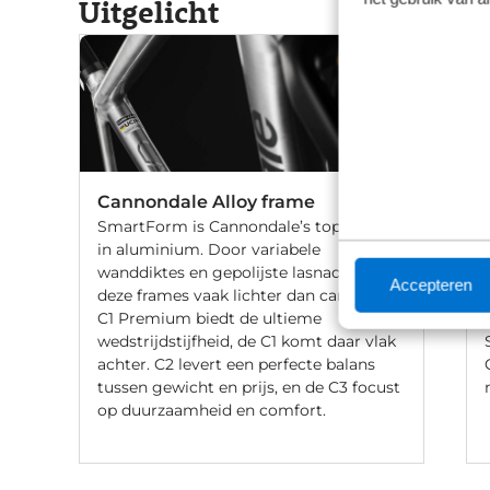
Uitgelicht
Cannondale Alloy frame
SmartForm is Cannondale’s topniveau
in aluminium. Door variabele
wanddiktes en gepolijste lasnaden zijn
Accepteren
deze frames vaak lichter dan carbon. De
C1 Premium biedt de ultieme
wedstrijdstijfheid, de C1 komt daar vlak
achter. C2 levert een perfecte balans
tussen gewicht en prijs, en de C3 focust
op duurzaamheid en comfort.