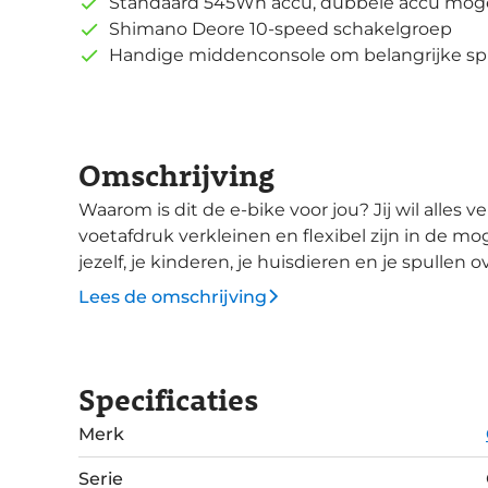
Standaard 545Wh accu, dubbele accu moge
Shimano Deore 10-speed schakelgroep
Handige middenconsole om belangrijke sp
Omschrijving
Waarom is dit de e-bike voor jou? Jij wil alles vervoeren, maar tegelijkertijd je ecologische
voetafdruk verkleinen en flexibel zijn in de 
jezelf, je kinderen, je huisdieren en je spullen 
met een capaciteit van wel 200kg. Met de ondersteuning van een Bosch Cargo Line motor
Lees de omschrijving
met 85 Nm koppel en een standaard 545Wh acc
je werkelijk alle richtingen op. Een dagje uit, 
de sportclub brengen? Alles kan, alles mag. De
Specificaties
maakt de transportfiets extreem stabiel. Door 
ontzettend wendbaar. De Cargowagen is standaard voorzien van wielkasten, kettingkast,
Merk
voetenplank, spatborden, verlichting en een slo
maat van jouw wensen. Denk aan een zitkussen,
Serie