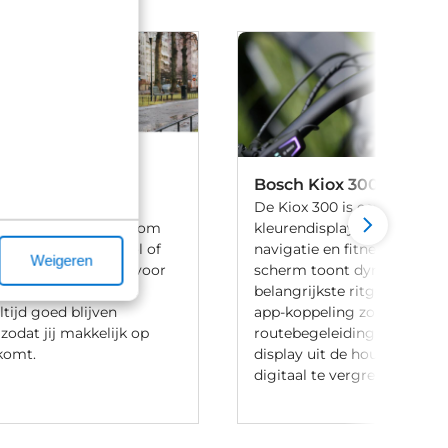
 Line
Bosch Kiox 300
o Line (85Nm) is
De Kiox 300 is een compac
bakfietsen. Perfect om
kleurendisplay dat fungeert
 te halen van school of
navigatie en fitnesscoach. 
Weigeren
upermarkt te gaan voor
scherm toont dynamisch d
. Ook met een volle
belangrijkste ritgegevens, t
altijd goed blijven
app-koppeling zorgt voor 
zodat jij makkelijk op
routebegeleiding. Extra veil
komt.
display uit de houder om je
digitaal te vergrendelen teg