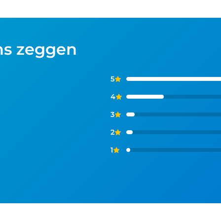
ns zeggen
5
4
3
2
1