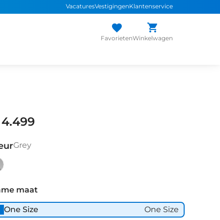
Vacatures
Vestigingen
Klantenservice
Favorieten
Winkelwagen
 4.499
eur
Grey
ey
ame maat
One Size
One Size