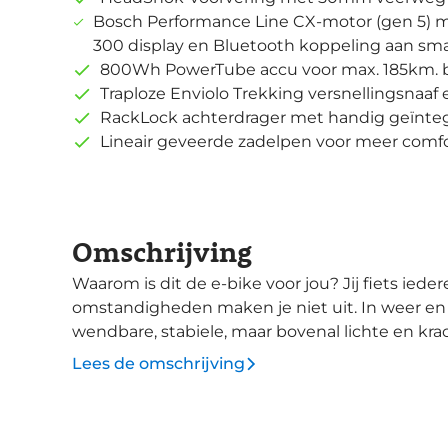
Bosch Performance Line CX-motor (gen 5) 
300 display en Bluetooth koppeling aan s
800Wh PowerTube accu voor max. 185km. 
Traploze Enviolo Trekking versnellingsnaaf
RackLock achterdrager met handig geïntegr
Lineair geveerde zadelpen voor meer comf
Omschrijving
Waarom is dit de e-bike voor jou? Jij fiets iedere dag, het liefst ook in het weekend. En de
omstandigheden maken je niet uit. In weer en 
wendbare, stabiele, maar bovenal lichte en krachtige e
Bosch Performance Line CX ondersteuning e
Lees de omschrijving
accu wordt de basis voor lange en soepele onde
volledig Smart met Kiox 300 display een extra 
Controller voor de bediening. Door te koppele