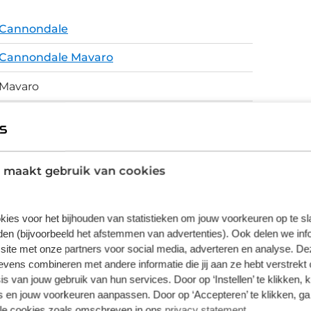
e lage trapas biedt stabiliteit en de grote
Cannondale
e zadelpen helpt je oneffen wegen
Cannondale Mavaro
ks onderhoud. De krachtige Tektro
 ongeacht het weer en de omstandigheden.
Mavaro
aardoor je nooit zonder zit. Deze RackLock
E-Bike
 zijn bevestigingspunten voor een OutFront
e te kunnen nemen.
Mavaro, SmartForm C1 Alloy, removable
800Wh downtube battery, 1.8" headtube,
 maakt gebruik van cookies
internal cable routing, 135mm QR hub
spacing, post mount disc brake, motor
protection, integrated fender and RackLock
kies voor het bijhouden van statistieken om jouw voorkeuren op te s
rack - RackTime SnapIt 2.0 and child seat
en (bijvoorbeeld het afstemmen van advertenties). Ook delen we inf
compatible
site met onze partners voor social media, adverteren en analyse. De
ens combineren met andere informatie die jij aan ze hebt verstrekt 
Schijfremmen
s van jouw gebruik van hun services. Door op ‘Instellen’ te klikken, 
 en jouw voorkeuren aanpassen. Door op ‘Accepteren’ te klikken, ga
lle cookies zoals omschreven in ons
privacy statement
.