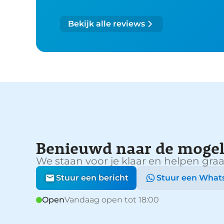
Bekijk alle reviews
Benieuwd naar de mogel
We staan voor je klaar en helpen graa
Stuur een bericht
Stuur een What
Open
Vandaag open tot 18:00