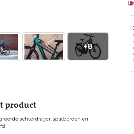
+
8
it product
reerde achterdrager, spatborden en
ofd