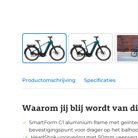
Productomschrijving
Specificaties
Waarom jij blij wordt van d
SmartForm C1 aluminium frame met geïnteg
bevestigingspunt voor drager op het balho
HeadShok-voorvering met 50mm veerweg