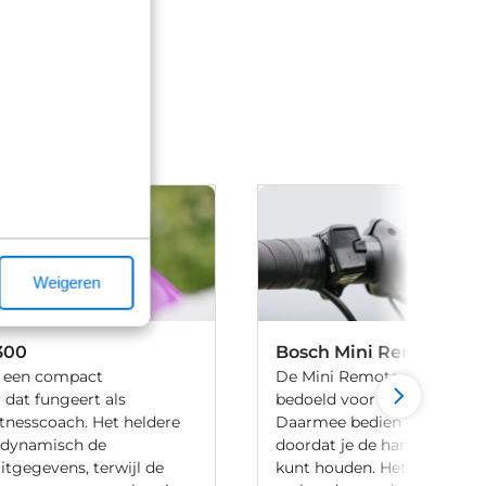
Weigeren
300
Bosch Mini Remote
s een compact
De Mini Remote is een extr
 dat fungeert als
bedoeld voor de System Con
itnesscoach. Het heldere
Daarmee bedien je jouw e-bi
 dynamisch de
doordat je de handen aan h
ritgegevens, terwijl de
kunt houden. Het systeem i