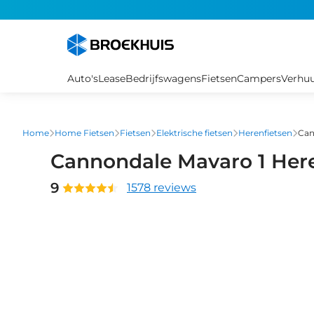
Overslaan
en
naar
de
inhoud
Auto's
Lease
Bedrijfswagens
Fietsen
Campers
Verhu
gaan
Home
Home Fietsen
Fietsen
Elektrische fietsen
Herenfietsen
Can
Cannondale Mavaro 1 Her
9
1578 reviews