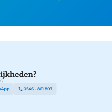
ijkheden?
g.
sApp
0546 - 861 807