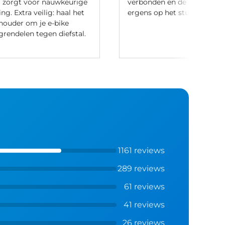
 zorgt voor nauwkeurige
verbonden en de remote ka
ng. Extra veilig: haal het
ergens op het stuur worden
 houder om je e-bike
rgrendelen tegen diefstal.
1161 reviews
289 reviews
61 reviews
41 reviews
26 reviews