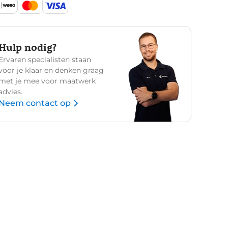
Hulp nodig?
Ervaren specialisten staan
voor je klaar en denken graag
met je mee voor maatwerk
advies.
Neem contact op