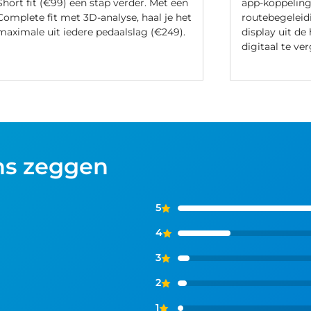
Short fit (€99) een stap verder. Met een
app-koppeling
Complete fit met 3D-analyse, haal je het
routebegeleidi
maximale uit iedere pedaalslag (€249).
display uit de
digitaal te ve
ns zeggen
5
4
3
2
1