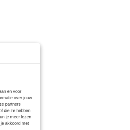
laan en voor
ormatie over jouw
ze partners
of die ze hebben
kun je meer lezen
 je akkoord met