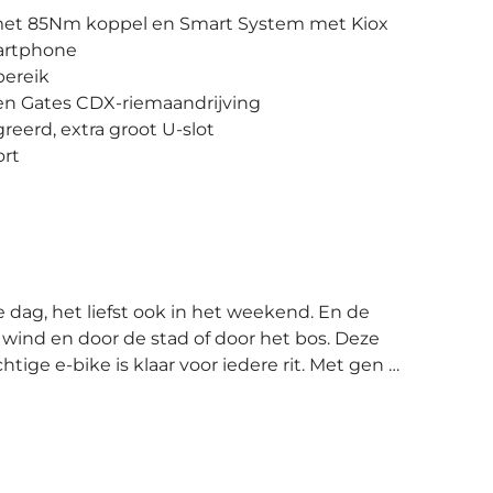
met 85Nm koppel en Smart System met Kiox
martphone
bereik
 en Gates CDX-riemaandrijving
eerd, extra groot U-slot
ort
wind en door de stad of door het bos. Deze
-bike is klaar voor iedere rit. Met gen 5
n een flinke 800Wh uitneembare PowerTube
rsteuning gelegd. Daarnaast is de fiets
LED-display op het frame en een Mini
n met je smartphone, ben je compleet zelf in