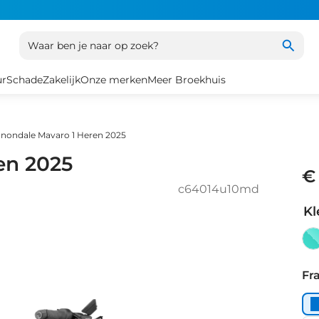
Waar ben je naar op zoek?
ur
Schade
Zakelijk
Onze merken
Meer Broekhuis
nondale Mavaro 1 Heren 2025
en 2025
€
c64014u10md
Kl
De
Tea
Fr