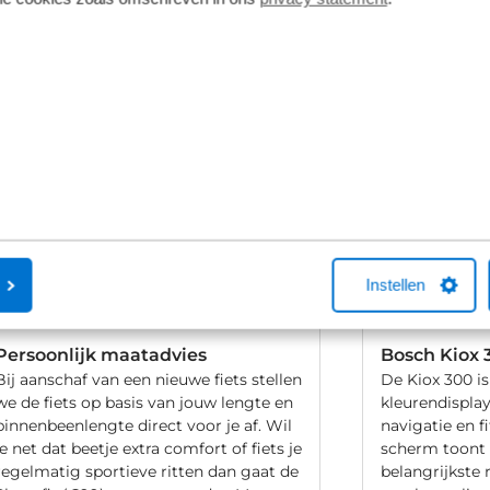
vering van de leverancier. Op basis van beschikbaarheid of
Instellen
Persoonlijk maatadvies
Bosch Kiox 
Bij aanschaf van een nieuwe fiets stellen
De Kiox 300 i
we de fiets op basis van jouw lengte en
kleurendisplay
binnenbeenlengte direct voor je af. Wil
navigatie en f
je net dat beetje extra comfort of fiets je
scherm toont
regelmatig sportieve ritten dan gaat de
belangrijkste 