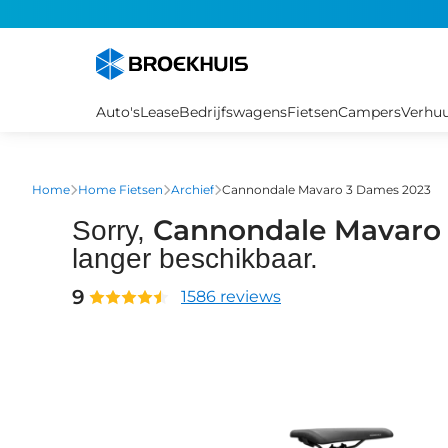
Overslaan
en
naar
de
inhoud
Auto's
Lease
Bedrijfswagens
Fietsen
Campers
Verhu
gaan
Home
Home Fietsen
Archief
Cannondale Mavaro 3 Dames 2023
Cannondale Mavaro
Sorry,
langer beschikbaar.
9
1586 reviews