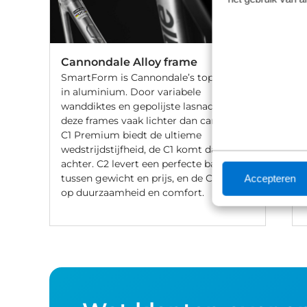
Cannondale Alloy frame
SmartForm is Cannondale’s topniveau
in aluminium. Door variabele
wanddiktes en gepolijste lasnaden zijn
deze frames vaak lichter dan carbon. De
C1 Premium biedt de ultieme
wedstrijdstijfheid, de C1 komt daar vlak
achter. C2 levert een perfecte balans
tussen gewicht en prijs, en de C3 focust
Accepteren
op duurzaamheid en comfort.