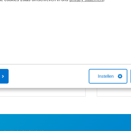
Persoonlijk maatadvies
Bosch Intuv
Bij aanschaf van een nieuwe fiets stellen
De Smart uitv
we de fiets op basis van jouw lengte en
handige smart-
binnenbeenlengte direct voor je af. Wil
Meerdere rijm
je net dat beetje extra comfort of fiets je
eBike FLow-ap
regelmatig sportieve ritten dan gaat de
Short fit (€99) een stap verder. Met een
Complete fit met 3D-analyse, haal je het
maximale uit iedere pedaalslag (€249).
Instellen