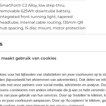
SmartForm C2 Alloy, low step-thru,
removable 625Wh downtube battery,
integrated front running light, tapered
headtube, internal cable routing, 135mm QR
hub spacing, IS disc mount, motor protection
Schijfremmen
 maakt gebruik van cookies
vering van de leverancier. Op basis van beschikbaarheid of
kies voor het bijhouden van statistieken om jouw voorkeuren op te s
en (bijvoorbeeld het afstemmen van advertenties). Ook delen we inf
site met onze partners voor social media, adverteren en analyse. De
ens combineren met andere informatie die jij aan ze hebt verstrekt 
s van jouw gebruik van hun services. Door op ‘Instellen’ te klikken, 
 en jouw voorkeuren aanpassen. Door op ‘Accepteren’ te klikken, ga
lle cookies zoals omschreven in ons
privacy statement
.