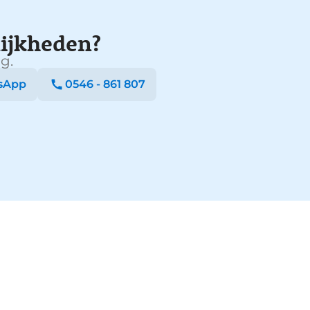
ijkheden?
g.
sApp
0546 - 861 807