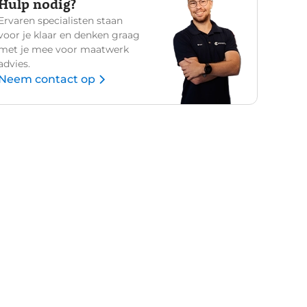
Hulp nodig?
Ervaren specialisten staan
voor je klaar en denken graag
met je mee voor maatwerk
advies.
Neem contact op