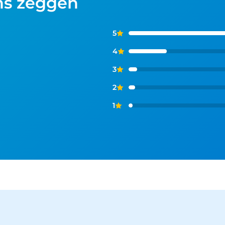
ns zeggen
5
4
3
2
1