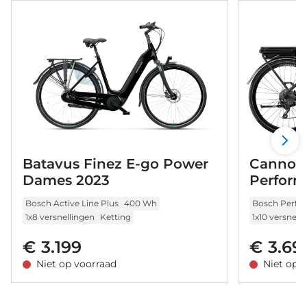
Batavus Finez E-go Power
Cannon
Dames 2023
Perform
2023
Bosch Active Line Plus
400 Wh
Bosch Perfo
1x8 versnellingen
Ketting
1x10 versnell
€ 3.199
€ 3.69
Niet op voorraad
Niet op 