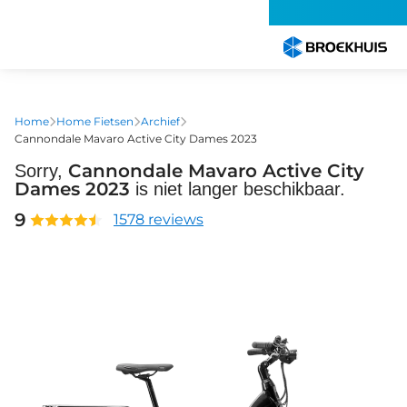
Overslaan
en
naar
de
inhoud
gaan
Home
Home Fietsen
Archief
Cannondale Mavaro Active City Dames 2023
Cannondale Mavaro Active City
Sorry,
Dames 2023
is niet langer beschikbaar.
9
1578 reviews