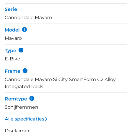
veerweg zorgt voor net dat stukje extra comfort en
Serie
controle tijdens jouw rit. Met de 10 Shimano Deore
Cannondale Mavaro
versnellingen beschik je altijd over de juiste
versnelling tijdens je rit, of dat nou een hele snelle is
Model
of één over een meer heuvelachtige weg.
Mavaro
Type
E-Bike
Frame
Cannondale Mavaro Si City SmartForm C2 Alloy,
Integrated Rack
Remtype
Schijfremmen
Alle specificaties
Disclaimer