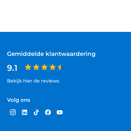
Gemiddelde klantwaardering
9.1
Bekijk hier de reviews
4.5
van
Volg ons
5
sterren