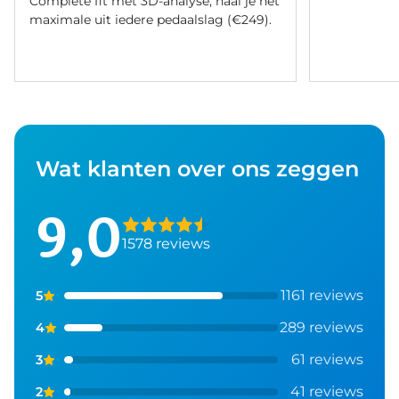
Complete fit met 3D-analyse, haal je het
maximale uit iedere pedaalslag (€249).
Wat klanten over ons zeggen
9,0
1578 reviews
1161 reviews
5
289 reviews
4
61 reviews
3
41 reviews
2