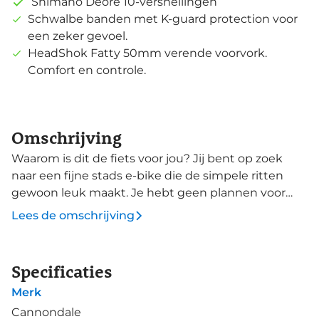
Shimano Deore 10-versnellingen
Schwalbe banden met K-guard protection voor
een zeker gevoel.
HeadShok Fatty 50mm verende voorvork.
Comfort en controle.
Omschrijving
Waarom is dit de fiets voor jou? Jij bent op zoek
naar een fijne stads e-bike die de simpele ritten
gewoon leuk maakt. Je hebt geen plannen voor
dagenlange tochten of grootse avonturen, jij wil
Lees de omschrijving
lekker fietsen en een goede ondersteuning maakt
dat prettig. Deze e-bike is uitgerust met een Bosch
Active Line plus 50Nm motor en heeft een 500Wh
Specificaties
accu. Daarmee heb je een maximaal bereik van zo'n
Merk
149km op één accu lading. De lichte en scherp
sturende HeadShok Fatty voorvork met 50mm
Cannondale