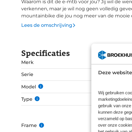
Waarom is dit de e-mtb voor jou? Jij wil de wereld van het e-mountainbiken gaan
verkennen, maar je wil nog geen volledig gev
mountainbike die jou nog meer van de mooie 
genieten. Dankzij de krachtige Bosch Performance Line CX motor met 85NM koppel kan je
Lees de omschrijving
met gemak elk terrein aan. Het SmartForm C1 
waar je naar op zoek bent bij het rijden van mo
maximaal genieten van de door jou gekozen rou
Specificaties
maken dan is er een mogelijkheid om een extra accu te inst
uitgerust met Shimano Deore 1x12-speed groep
Merk
100mm veerweg en tubeless ready velgen. Dt i
Deze website
plezier. De kleinere maten houden rekening me
Serie
27,5' wielen in plaats van de 29' zoals op de gr
Model
Wij gebruiken coo
Type
marketingdoeleind
gebruik van onze 
kunnen deze gegev
verzameld op basi
over onze cookies
Frame
het gebruik van a