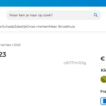
Waar ben je naar op zoek?
ur
Schade
Zakelijk
Onze merken
Meer Broekhuis
rail Neo 1 2023
23
€
c61171m10lg
Kl
Ma
Fr