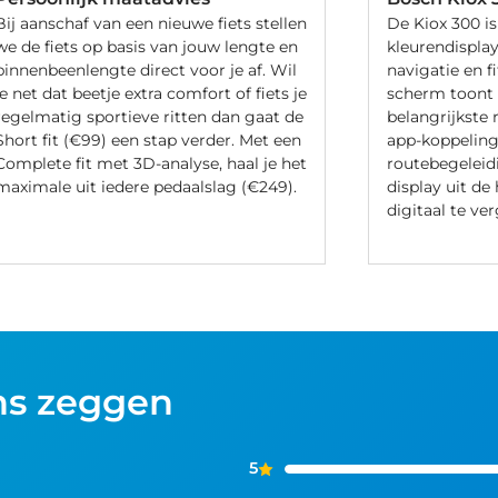
Bij aanschaf van een nieuwe fiets stellen
De Kiox 300 i
we de fiets op basis van jouw lengte en
kleurendisplay
binnenbeenlengte direct voor je af. Wil
navigatie en f
je net dat beetje extra comfort of fiets je
scherm toont
regelmatig sportieve ritten dan gaat de
belangrijkste 
Short fit (€99) een stap verder. Met een
app-koppeling
Complete fit met 3D-analyse, haal je het
routebegeleidi
maximale uit iedere pedaalslag (€249).
display uit de
digitaal te ve
ns zeggen
5