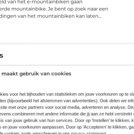
eerde mountainbike. Je bent op zoek naar een
dingen van het mountainbiken kan laten
aluminium frame geeft je het vertrouwen
oie trails. En met zijn 750Wh accu kan je
te. Mocht je toch een langere rit willen
alleren. De Trail Neo 1 is
set, een spiraalgeveerde voorvork met
Cannondale
s de E-mountainbike die gemaakt is voor het
 maakt gebruik van cookies
t zijn bestuurder, maat S is uitgerust met
Cannondale Trail Neo
otere maten.
Trail
kies voor het bijhouden van statistieken om jouw voorkeuren op te s
Elektrische Mountainbike
en (bijvoorbeeld het afstemmen van advertenties). Ook delen we inf
site met onze partners voor social media, adverteren en analyse. De
SmartForm C1 Alloy, removable 750Wh
ens combineren met andere informatie die jij aan ze hebt verstrekt 
downtube battery, integrated front running
s van jouw gebruik van hun services. Door op ‘Instellen’ te klikken, 
 en jouw voorkeuren aanpassen. Door op ‘Accepteren’ te klikken, ga
light, tapered headtube, internal cable
lle cookies zoals omschreven in ons
privacy statement
.