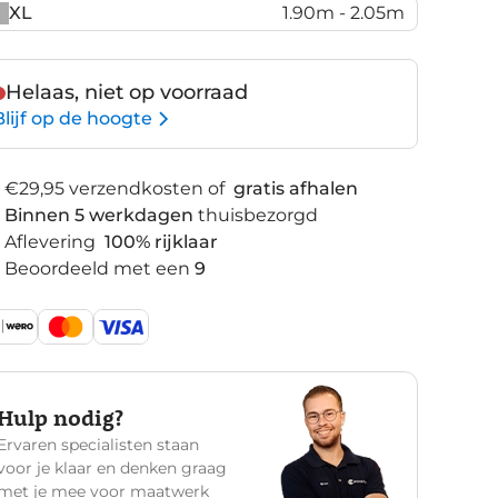
XL
1.90m - 2.05m
Helaas, niet op voorraad
Blijf op de hoogte
€29,95 verzendkosten of
gratis afhalen
Binnen 5 werkdagen
thuisbezorgd
Aflevering
100% rijklaar
Beoordeeld met een
9
Hulp nodig?
Ervaren specialisten staan
voor je klaar en denken graag
met je mee voor maatwerk