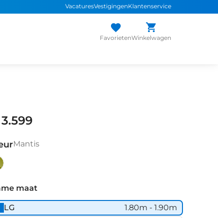
Vacatures
Vestigingen
Klantenservice
Favorieten
Winkelwagen
 3.599
eur
Mantis
ntis
ame maat
LG
1.80m - 1.90m