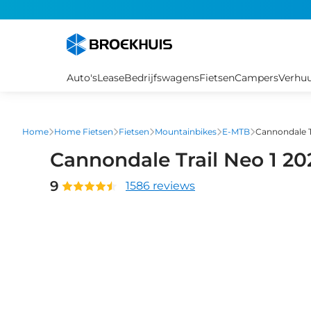
Overslaan
en
naar
de
inhoud
Auto's
Lease
Bedrijfswagens
Fietsen
Campers
Verhu
gaan
Home
Home Fietsen
Fietsen
Mountainbikes
E-MTB
Cannondale T
Cannondale Trail Neo 1 20
9
1586 reviews