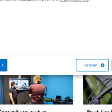
routing, 135mm QR hub spacing, IS disc
mount, motor protection
Schijfremmen
vering van de leverancier. Op basis van beschikbaarheid of
Instellen
Persoonlijk maatadvies
Bosch Kiox 