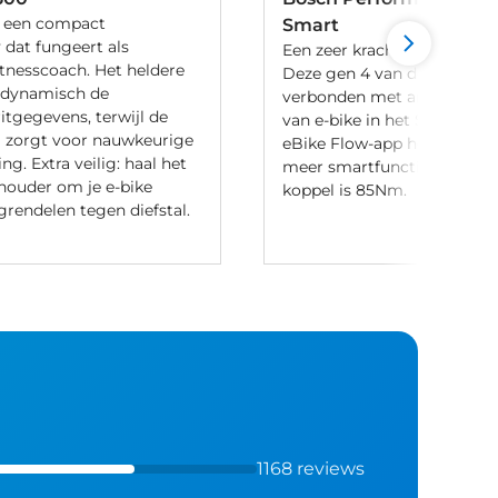
s een compact
Smart
 dat fungeert als
Een zeer krachtige motor v
itnesscoach. Het heldere
Deze gen 4 van de CX is ook
 dynamisch de
verbonden met andere co
ritgegevens, terwijl de
van e-bike in het Smart Sy
 zorgt voor nauwkeurige
eBike Flow-app heb je toeg
ng. Extra veilig: haal het
meer smartfuncties. De ma
 houder om je e-bike
koppel is 85Nm.
rgrendelen tegen diefstal.
1168 reviews