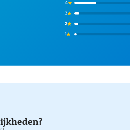
4
3
2
1
ijkheden?
g.