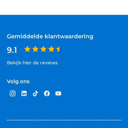
Gemiddelde klantwaardering
9.1
Bekijk hier de reviews
4.5
van
Volg ons
5
sterren