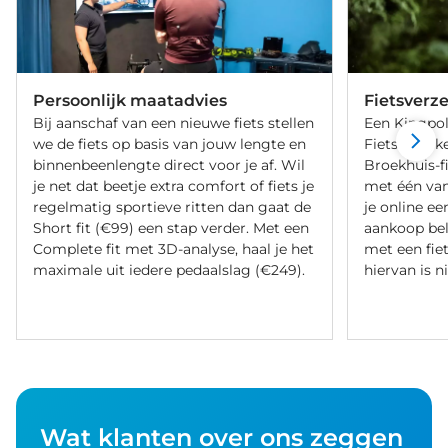
Persoonlijk maatadvies
Fietsverz
Bij aanschaf van een nieuwe fiets stellen
Een Kingpol
we de fiets op basis van jouw lengte en
Fietsverzeke
binnenbeenlengte direct voor je af. Wil
Broekhuis-f
je net dat beetje extra comfort of fiets je
met één va
regelmatig sportieve ritten dan gaat de
je online ee
Short fit (€99) een stap verder. Met een
aankoop bel
Complete fit met 3D-analyse, haal je het
met een fiet
maximale uit iedere pedaalslag (€249).
hiervan is ni
Wat klanten over ons zeggen