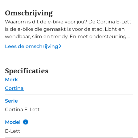
Omschrijving
Waarom is dit de e-bike voor jou? De Cortina E-Lett
is de e-bike die gemaakt is voor de stad. Licht en
wendbaar, slim en trendy. En met ondersteuning
van een pittige achterwielmotor. Over alles aan
Lees de omschrijving
deze e-bike is goed nagedacht. Van design tot
afmontage en tot extra opties. De achterwielmotor
van Promovec lijkt met z'n 45Nm koppel niet
Specificaties
krachtig, maar dat is lichte misleiding. De motor
Merk
reageert accuraat en pittig. De accu is in de
onderbuis geïntegreerd en is niet uitneembaar.
Cortina
Een volle accu gaat tussen de 30 tot 90 kilometer
Serie
mee, afhankelijk van ondersteuningsstand, berijder,
Cortina E-Lett
weersomstandigheden enzovoor. De E-Lett heeft
geen versnellingen. Mocht je toch bagage willen
Model
meenemen, dan is er de mogelijkheid voor- en/of
E-Lett
achterdragers aan te schaffen.