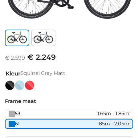
€ 2.249
€ 2.599
Kleur
Squirrel Grey Matt
Graphite
Squirrel
Traffic
Black
Grey
Red
Frame maat
Matt
Matt
Matt
53
1.65m - 1.85m
61
1.85m - 2.05m