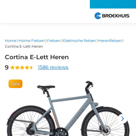
Overslaan
en
naar
de
inhoud
gaan
Home
Home Fietsen
Fietsen
Elektrische fietsen
Herenfietsen
Cortina E-Lett Heren
Cortina E-Lett Heren
9
1586 reviews
Sale