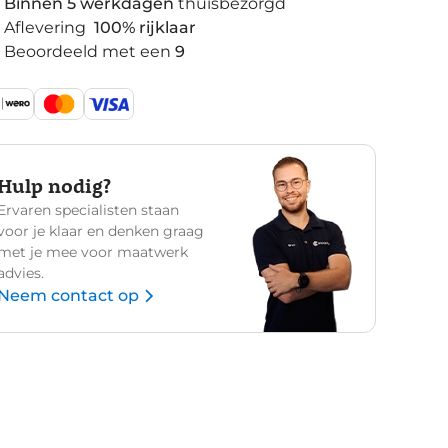
Binnen 5 werkdagen
thuisbezorgd
Aflevering
100% rijklaar
Beoordeeld met een
9
Hulp nodig?
Ervaren specialisten staan
voor je klaar en denken graag
met je mee voor maatwerk
advies.
Neem contact op