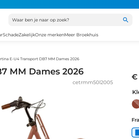
Waar ben je naar op zoek?
ur
Schade
Zakelijk
Onze merken
Meer Broekhuis
rtina E-U4 Transport DB7 MM Dames 2026
DB7 MM Dames 2026
€
cetrmm50l2005
Kl
Ba
Cl
Fr
Ma