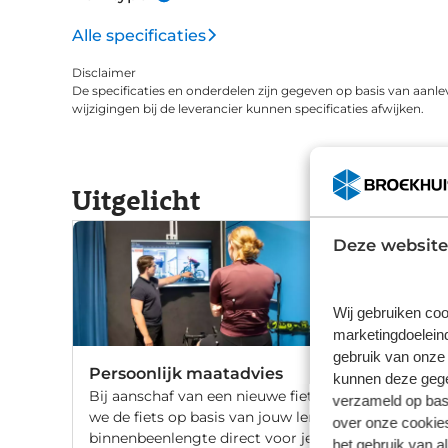
Alle specificaties
Disclaimer
De specificaties en onderdelen zijn gegeven op basis van aanle
wijzigingen bij de leverancier kunnen specificaties afwijken.
Uitgelicht
Deze website
Wij gebruiken coo
marketingdoeleind
gebruik van onze 
Persoonlijk maatadvies
kunnen deze gegev
Bij aanschaf van een nieuwe fiets stellen
verzameld op basi
we de fiets op basis van jouw lengte en
over onze cookies
binnenbeenlengte direct voor je af. Wil
het gebruik van a