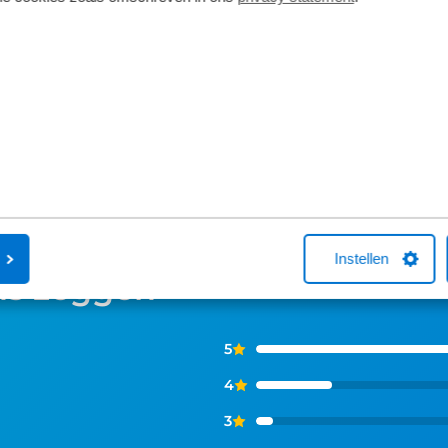
voor alle straten en wegen in de stad.
overzichtelijk.
Deze motor is mooi weggewerkt zodat
uitstraling en 
het bijna niet opvalt dat er een motor in
stadsfietsen.
it.
display kan je 
nodig is.
Instellen
ns zeggen
5
4
3