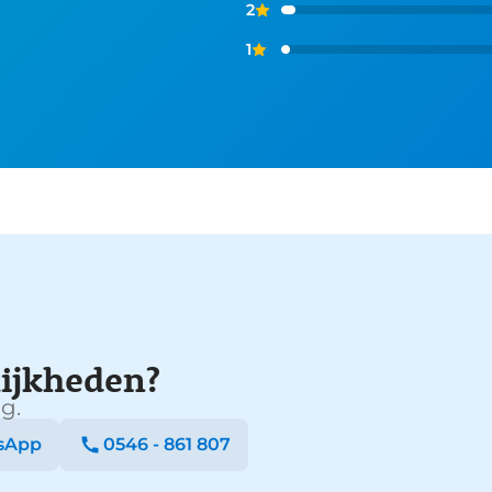
2
1
ijkheden?
g.
sApp
0546 - 861 807