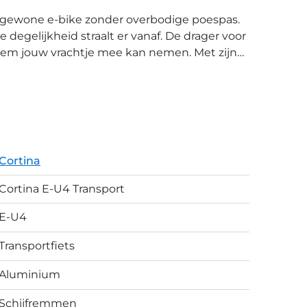
 degelijkheid straalt er vanaf. De drager voor
leem jouw vrachtje mee kan nemen. Met zijn
 jij de boodschappen erop zet. Het stuurslot
nden geven je
aag, en zijn geschikt voor alle weertypes. De
engst van 18 lux en wordt - net als de
fwisselende terreinen. En de
Cortina
sarm, dus goed voor vele plezierige
Cortina E-U4 Transport
E-U4
Transportfiets
Aluminium
Schijfremmen