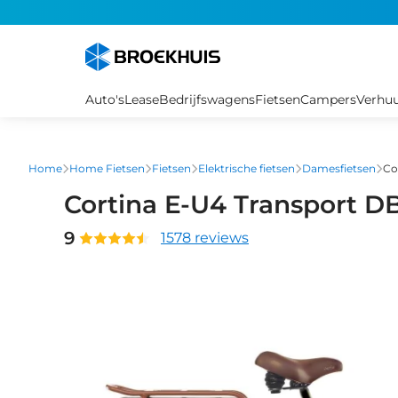
Overslaan
en
naar
de
inhoud
Auto's
Lease
Bedrijfswagens
Fietsen
Campers
Verhu
gaan
Home
Home Fietsen
Fietsen
Elektrische fietsen
Damesfietsen
Co
Cortina E-U4 Transport 
9
1578 reviews