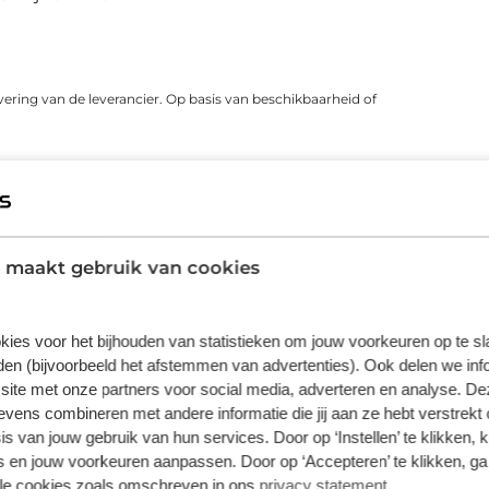
vering van de leverancier. Op basis van beschikbaarheid of
 maakt gebruik van cookies
kies voor het bijhouden van statistieken om jouw voorkeuren op te s
en (bijvoorbeeld het afstemmen van advertenties). Ook delen we inf
site met onze partners voor social media, adverteren en analyse. De
Bosch Active Line
Bosch Puri
ens combineren met andere informatie die jij aan ze hebt verstrekt 
De Bosch Active Line is perfect voor
Bosch Purion 
s van jouw gebruik van hun services. Door op ‘Instellen’ te klikken, 
alle stedelijke tripjes. Deze motor met
boordcomputer
 en jouw voorkeuren aanpassen. Door op ‘Accepteren’ te klikken, ga
40Nm koppel is licht en stil wat ideaal is
display is kle
lle cookies zoals omschreven in ons
privacy statement
.