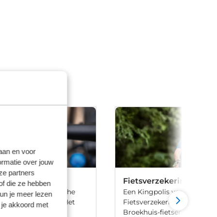
laan en voor
ormatie over jouw
ze partners
on
Fietsverzekering
of die ze hebben
is een minimalistische
Een Kingpolis voor Broekhu
kun je meer lezen
 voor een e-bike. Het
Fietsverzekering sluit je af 
 je akkoord met
in, maar goed
Broekhuis-fietsenwinkels of