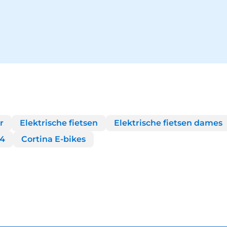
r
Elektrische fietsen
Elektrische fietsen dames
U4
Cortina E-bikes