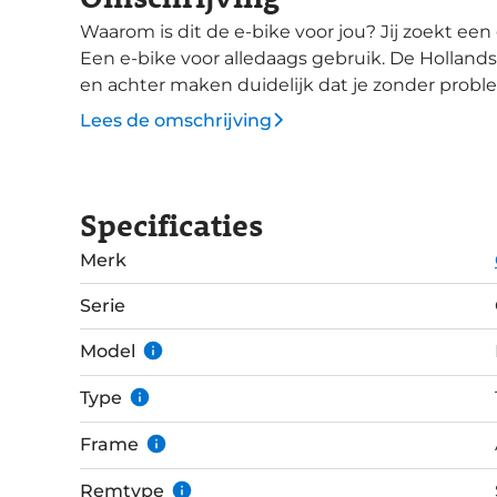
Waarom is dit de e-bike voor jou? Jij zoekt een gewone e-bike zonder overbodige poespas.
Een e-bike voor alledaags gebruik. De Hollandse
en achter maken duidelijk dat je zonder prob
dubbele standaard staat jouw e-bike stabiel als
Lees de omschrijving
zorgt ervoor dat je e-bike stabiel staat als je hem stalt. De Cortina Canberra ba
een superveilig gevoel en hebben een anti-lekl
Cortina Amsterdam koplamp heeft een lichtopbr
Specificaties
achterlamp - gevoed door het e-bike systeem. Met de Shimano Nexus 7-speed
versnellingsnaaf heb je voldoende optie voor a
Merk
naafversnellingen zijn ook nog eens onderhoud
kilometers.
Serie
Model
Type
Frame
Remtype