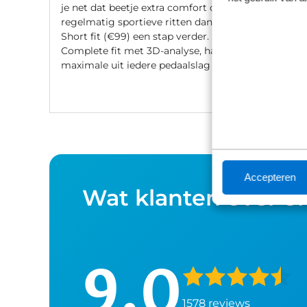
je net dat beetje extra comfort of fiets je
regelmatig sportieve ritten dan gaat de
Short fit (€99) een stap verder. Met een
Complete fit met 3D-analyse, haal je het
z
maximale uit iedere pedaalslag (€249).
Accepteren
Wat klanten over o
9,0
1578 reviews