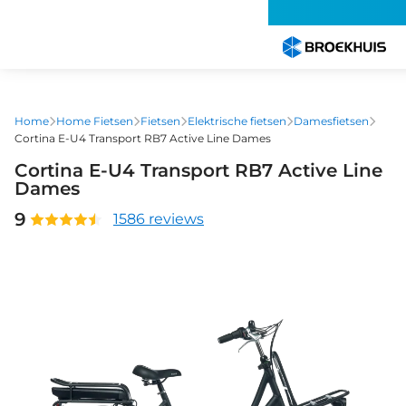
Overslaan
en
naar
de
inhoud
gaan
Home
Home Fietsen
Fietsen
Elektrische fietsen
Damesfietsen
Cortina E-U4 Transport RB7 Active Line Dames
Cortina E-U4 Transport RB7 Active Line
Dames
9
1586 reviews