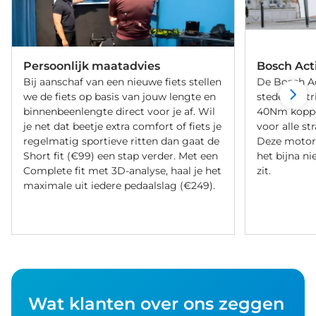
Persoonlijk maatadvies
Bosch Act
Bij aanschaf van een nieuwe fiets stellen
De Bosch Act
we de fiets op basis van jouw lengte en
stedelijke t
binnenbeenlengte direct voor je af. Wil
40Nm koppel 
je net dat beetje extra comfort of fiets je
voor alle st
regelmatig sportieve ritten dan gaat de
Deze motor
Short fit (€99) een stap verder. Met een
het bijna ni
Complete fit met 3D-analyse, haal je het
zit.
maximale uit iedere pedaalslag (€249).
Wat klanten over ons zeggen