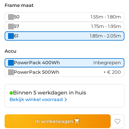
Black
Grey
Frame maat
Matt
Matt
50
1.55m - 1.80m
57
1.75m - 1.95m
61
1.85m - 2.05m
Accu
PowerPack 400Wh
Inbegrepen
PowerPack 500Wh
+ € 200
Binnen 5 werkdagen in huis
Bekijk winkel voorraad
In winkelwagen