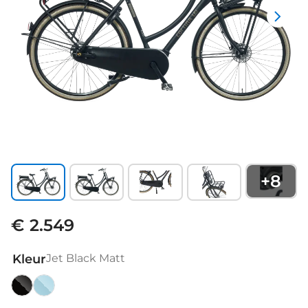
+
8
€ 2.549
Kleur
Jet Black Matt
Jet
Mouse