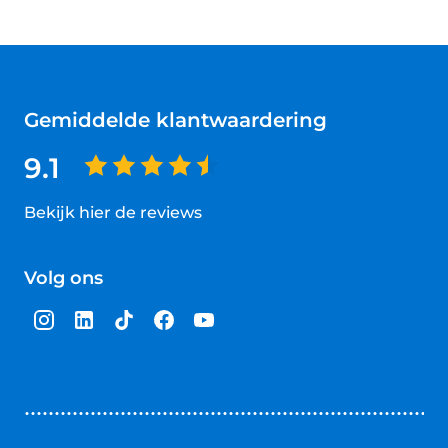
Gemiddelde klantwaardering
9.1
Bekijk hier de reviews
4.5
van
Volg ons
5
sterren