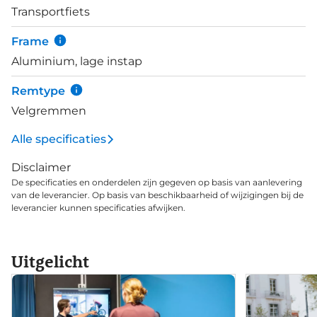
Transportfiets
de Shimano Nexus 7-speed versnellingsnaaf heb je
voldoende optie voor afwisselende terreinen. En de
Frame
naafversnellingen zijn ook nog eens
Aluminium, lage instap
onderhoudsarm, dus goed voor vele plezierige
kilometers.
Remtype
Velgremmen
Alle specificaties
Disclaimer
De specificaties en onderdelen zijn gegeven op basis van aanlevering
van de leverancier. Op basis van beschikbaarheid of wijzigingen bij de
leverancier kunnen specificaties afwijken.
Uitgelicht