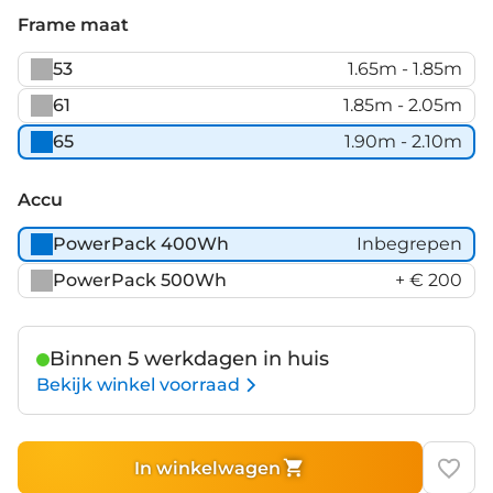
Black
Frame maat
Matt
53
1.65m - 1.85m
61
1.85m - 2.05m
65
1.90m - 2.10m
Accu
PowerPack 400Wh
Inbegrepen
PowerPack 500Wh
+ € 200
Binnen 5 werkdagen in huis
Bekijk winkel voorraad
In winkelwagen