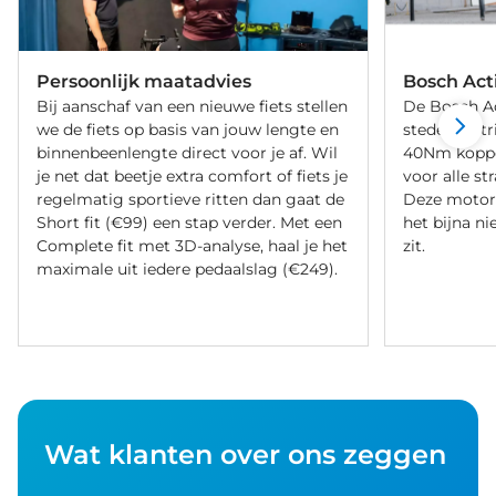
Persoonlijk maatadvies
Bosch Act
Bij aanschaf van een nieuwe fiets stellen
De Bosch Act
we de fiets op basis van jouw lengte en
stedelijke t
binnenbeenlengte direct voor je af. Wil
40Nm koppel 
je net dat beetje extra comfort of fiets je
voor alle st
regelmatig sportieve ritten dan gaat de
Deze motor
Short fit (€99) een stap verder. Met een
het bijna ni
Complete fit met 3D-analyse, haal je het
zit.
maximale uit iedere pedaalslag (€249).
Wat klanten over ons zeggen