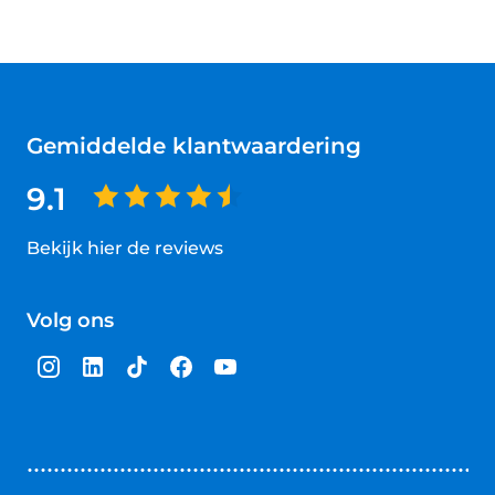
Gemiddelde klantwaardering
9.1
Bekijk hier de reviews
4.5
van
Volg ons
5
sterren