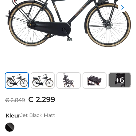
+
6
€ 2.299
€ 2.849
Kleur
Jet Black Matt
Jet