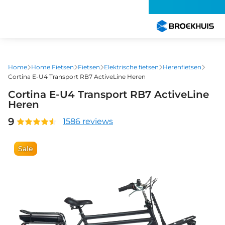
Overslaan
en
naar
de
inhoud
gaan
Home
Home Fietsen
Fietsen
Elektrische fietsen
Herenfietsen
Cortina E-U4 Transport RB7 ActiveLine Heren
Cortina E-U4 Transport RB7 ActiveLine
Heren
9
1586 reviews
Sale