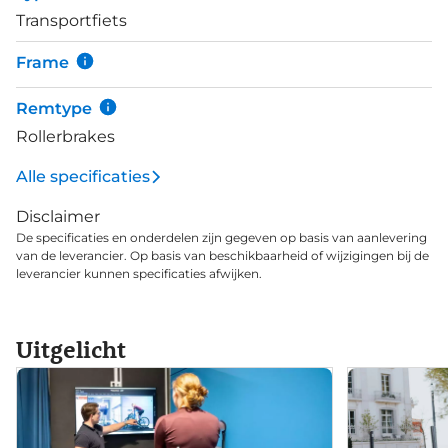
500Wh (55-145km) is mogelijk tegen
Transportfiets
meerprijs.&nbsp; Met de Shimano Nexus 7-speed
versnellingsnaaf heb je voldoende optie voor
Frame
afwisselende terreinen. En de naafversnellingen zijn
ook nog eens onderhoudsarm, dus goed voor vele
Remtype
plezierige kilometers.
Rollerbrakes
Alle specificaties
Disclaimer
De specificaties en onderdelen zijn gegeven op basis van aanlevering
van de leverancier. Op basis van beschikbaarheid of wijzigingen bij de
leverancier kunnen specificaties afwijken.
Uitgelicht