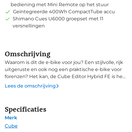
bediening met Mini Remote op het stuur
Geïntegreerde 400Wh CompactTube accu
Shimano Cues U6000 groepset met 11
versnellingen
Omschrijving
Waarom is dit de e-bike voor jou? Een stijlvolle, rijk
uitgeruste en ook nog een praktische e-bike voor
forenzen? Het kan, de Cube Editor Hybrid FE is het
bewijs. Compleet uitgerust en met uitzonderlijk
Lees de omschrijving
lichte trapondersteuning, waarmee deze e-bike
onder de bijna magische 20 kilo blijft. De Editor
Hybrid FE vinkt zowel de praktische als de snelle en
Specificaties
efficiënte punten op jouw wensenlijst af. Een
Merk
trendy design en ondersteuning van een Bosch
Performance Line SX middenmotor. De System
Cube