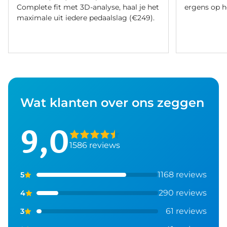
Complete fit met 3D-analyse, haal je het
ergens op h
maximale uit iedere pedaalslag (€249).
Wat klanten over ons zeggen
9,0
1586 reviews
1168 reviews
5
290 reviews
4
61 reviews
3