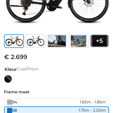
+
5
€ 2.699
Kleur
Coal/Prism
Coal/Prism
Frame maat
54
1.65m - 1.85m
58
1.75m - 2.00m