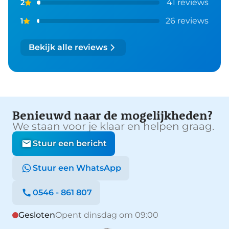
41 reviews
2
26 reviews
1
Bekijk alle reviews
Benieuwd naar de mogelijkheden?
We staan voor je klaar en helpen graag.
Stuur een bericht
Stuur een WhatsApp
0546 - 861 807
Gesloten
Opent dinsdag om 09:00