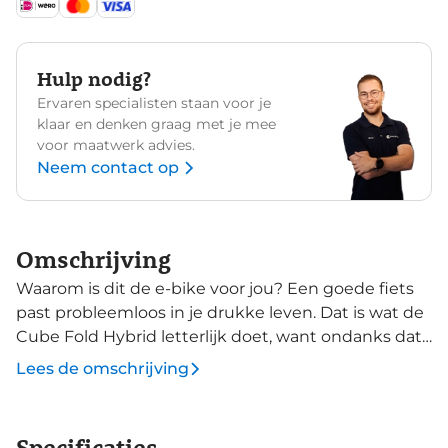
Hulp nodig?
Ervaren specialisten staan voor je
klaar en denken graag met je mee
voor maatwerk advies.
Neem contact op
Omschrijving
Waarom is dit de e-bike voor jou? Een goede fiets
past probleemloos in je drukke leven. Dat is wat de
Cube Fold Hybrid letterlijk doet, want ondanks dat
deze vouwfiets een Bosch Performance Line motor
Lees de omschrijving
met 500 Wh accu aan boord heeft, neemt hij
dankzij z’n praktische vouwmechanisme nauwelijks
plaats in. Schoon is de Fold Hybrid ook, met dank
Specificaties