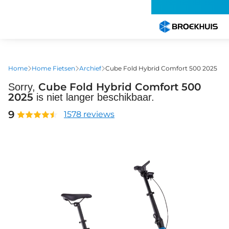
Overslaan
en
naar
de
inhoud
gaan
Home
Home Fietsen
Archief
Cube Fold Hybrid Comfort 500 2025
Cube Fold Hybrid Comfort 500
Sorry,
2025
is niet langer beschikbaar.
9
1578 reviews