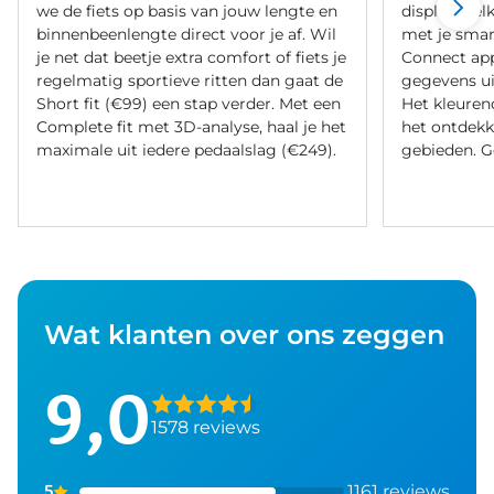
we de fiets op basis van jouw lengte en
display wel
binnenbeenlengte direct voor je af. Wil
met je smar
je net dat beetje extra comfort of fiets je
Connect app
regelmatig sportieve ritten dan gaat de
gegevens uit
Short fit (€99) een stap verder. Met een
Het kleurend
Complete fit met 3D-analyse, haal je het
het ontdek
maximale uit iedere pedaalslag (€249).
gebieden. G
Wat klanten over ons zeggen
9,0
1578 reviews
1161 reviews
5