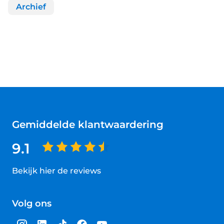
Archief
Gemiddelde klantwaardering
9.1
Bekijk hier de reviews
4.5
van
Volg ons
5
sterren