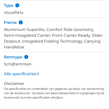
Fold er daarbij nog erg goed uitziet is logisch, want
Type
vorm volgt functie. Dankzij z’n slimme
Vouwfiets
vouwmechanisme en praktische handgreep is deze
e-vouwfiets makkelijk mee te nemen en op te
Frame
bergen. Stuur en zadel zijn over grote hoogte
Aluminium Superlite, Comfort Ride Geometry,
verstelbaar, zodat er voor iedereen een passende
Semi-Integrated Carrier, Front-Carrier Ready, Slider
zitpositie is te realiseren. Standaard wordt de Fold
Dropout, Integrated Folding Technology, Carrying
Hybrid geleverd met spatborden, stabiele
Handlebar
standaard, slot en achterdrager. Een voordrager
met bijpassende tassen en manden is optioneel.
Remtype
Schijfremmen
Alle specificaties
Disclaimer
De specificaties en onderdelen zijn gegeven op basis van aanlevering
van de leverancier. Op basis van beschikbaarheid of wijzigingen bij de
leverancier kunnen specificaties afwijken.