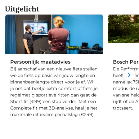
Uitgelicht
Persoonlijk maatadvies
Bosch Per
Bij aanschaf van een nieuwe fiets stellen
De Perform
we de fiets op basis van jouw lengte en
heeft een h
binnenbeenlengte direct voor je af. Wil
namelijk 75
je net dat beetje extra comfort of fiets je
modus de r
regelmatig sportieve ritten dan gaat de
van snelheid
Short fit (€99) een stap verder. Met een
rijdt of de 
Complete fit met 3D-analyse, haal je het
trotseert.
maximale uit iedere pedaalslag (€249).