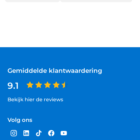
Gemiddelde klantwaardering
9.1
Bekijk hier de reviews
4.5
van
Volg ons
5
sterren