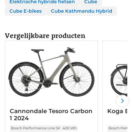
Elektrische hybride fietsen
Cube
Cube E-bikes
Cube Kathmandu Hybrid
Vergelijkbare producten
Cannondale Tesoro Carbon
Koga E-
1 2024
Bosch Performance Line SX
400 Wh
Bosch Perfor