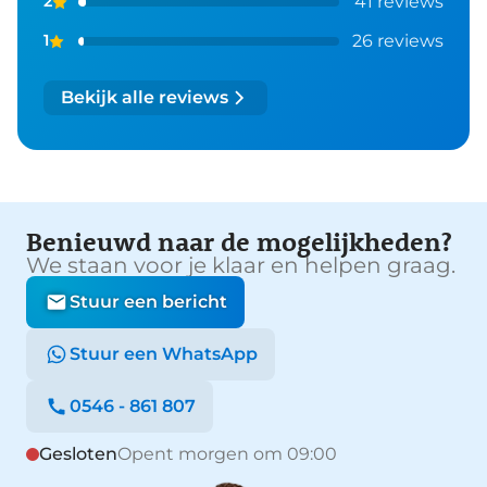
41 reviews
2
26 reviews
1
Bekijk alle reviews
Benieuwd naar de mogelijkheden?
We staan voor je klaar en helpen graag.
Stuur een bericht
Stuur een WhatsApp
0546 - 861 807
Gesloten
Opent morgen om 09:00