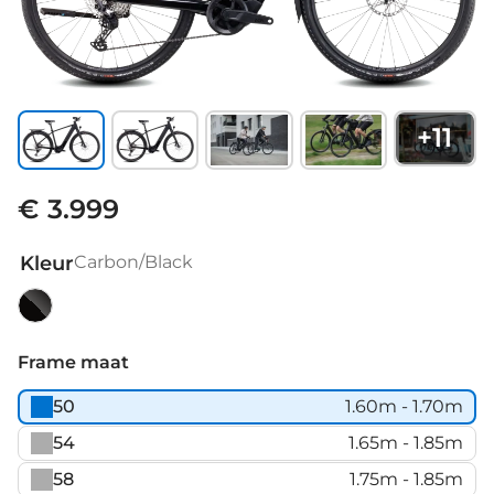
+
11
€ 3.999
Kleur
Carbon/Black
Carbon/Black
Frame maat
50
1.60m - 1.70m
54
1.65m - 1.85m
58
1.75m - 1.85m