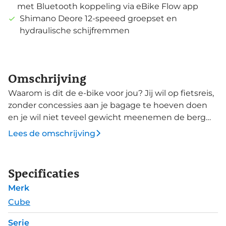
met Bluetooth koppeling via eBike Flow app
Shimano Deore 12-speeed groepset en
hydraulische schijfremmen
Omschrijving
Waarom is dit de e-bike voor jou? Jij wil op fietsreis,
zonder concessies aan je bagage te hoeven doen
en je wil niet teveel gewicht meenemen de berg
op. De Cube Kathmandu Hybrid C:62 is je
Lees de omschrijving
vertrouwde trekking e-bike, maar dan van licht C:62
carbon en met een lichte en compacte Bosch
Performance Line SX motor met 55Nm maximale
Specificaties
koppel. Aan de draagkracht is niets veranderd en de
Merk
rijeigenschappen van een trekking e-bike blijven
behouden. Alleen is deze carbon uitvoering, lichter
Cube
en wendbaarder. De IC 3.0 bagagedrager is net als
Serie