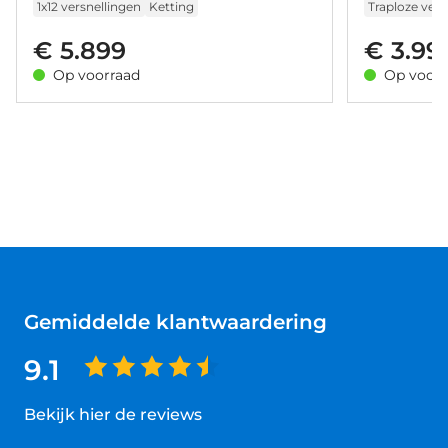
1x12 versnellingen
Ketting
Traploze vers
€ 5.899
€ 3.99
Op voorraad
Op voorr
Gemiddelde klantwaardering
9.1
Bekijk hier de reviews
4.5