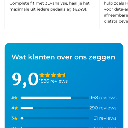
Complete fit met 3D-analyse, haal je het
hulp zoals H
maximale uit iedere pedaalslag (€249).
voor data-a
afneembare d
diefstalbeve
Wat klanten over ons zeggen
9,0
1586 reviews
1168 reviews
5
290 reviews
4
61 reviews
3