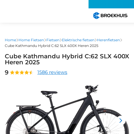
Overslaan
en
naar
de
inhoud
gaan
Home
Home Fietsen
Fietsen
Elektrische fietsen
Herenfietsen
Cube Kathmandu Hybrid C:62 SLX 400X Heren 2025
Cube Kathmandu Hybrid C:62 SLX 400X
Heren 2025
9
1586 reviews