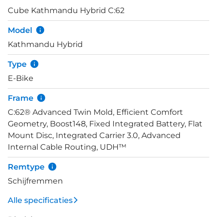
bij de aluminium uitvoering gereed voor jouw
Cube Kathmandu Hybrid C:62
bagage te dragen. De drager is uitgerust met
geïntegreerde klemveer en een RILink-adapter
Model
voor montage van tassen. Deze e-bike is uitgerust
Kathmandu Hybrid
met de lichte SX-motor van Bosch, inclusief een
compacte 400 Wh accu en een Kiox 500 display
Type
met LED-bediening. De groepset is een
E-Bike
betrouwbare Shimano Deore 12-speed transmissie.
Frame
C:62® Advanced Twin Mold, Efficient Comfort
Geometry, Boost148, Fixed Integrated Battery, Flat
Mount Disc, Integrated Carrier 3.0, Advanced
Internal Cable Routing, UDH™
Remtype
Schijfremmen
Alle specificaties