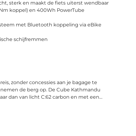
cht, sterk en maakt de fiets uiterst wendbaar
60Nm koppel) en 400Wh PowerTube
ysteem met Bluetooth koppeling via eBike
lische schijfremmen
meenemen de berg op. De Cube Kathmandu
maar dan van licht C:62 carbon en met een
otor met 60Nm maximale koppel. Aan de
chappen van een trekking e-bike blijven
ichter en wendbaarder. De IC 3.0 bagagedrager
voor jouw bagage te dragen. De drager is
RILink-adapter voor montage van tassen.