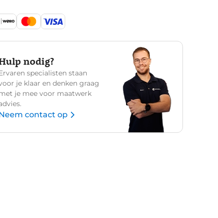
Hulp nodig?
Ervaren specialisten staan
voor je klaar en denken graag
met je mee voor maatwerk
advies.
Neem contact op