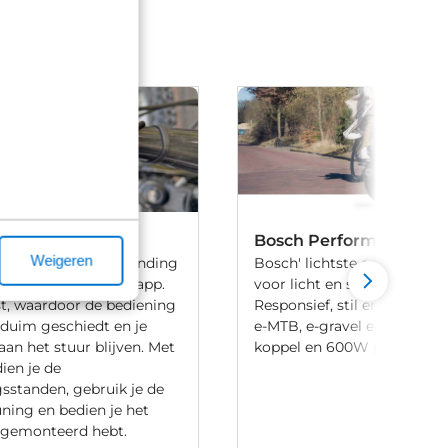
Remote
Bosch Performance Lin
Weigeren
ingsunit is de verbinding
Bosch' lichtste e-bike motor
ke en de eBike Flow-app.
voor licht en sportief fietsen
t, waardoor de bediening
Responsief, stil en direct, 
 duim geschiedt en je
e-MTB, e-gravel en urban e
aan het stuur blijven. Met
koppel en 600W piekvermo
ien je de
sstanden, gebruik je de
ning en bedien je het
 gemonteerd hebt.