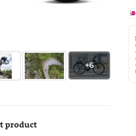
+
6
it product