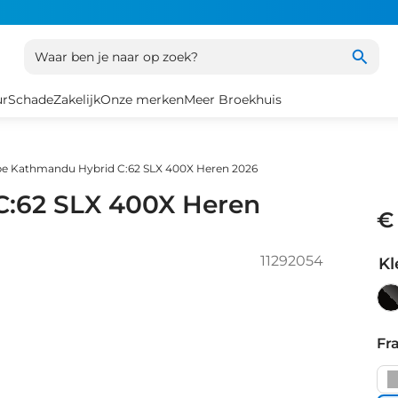
Waar ben je naar op zoek?
ur
Schade
Zakelijk
Onze merken
Meer Broekhuis
e Kathmandu Hybrid C:62 SLX 400X Heren 2026
:62 SLX 400X Heren
€
11292054
Kl
LI
Fr