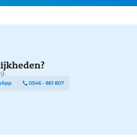
ijkheden?
g.
sApp
0546 - 861 807