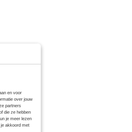
laan en voor
ormatie over jouw
ze partners
of die ze hebben
kun je meer lezen
 je akkoord met