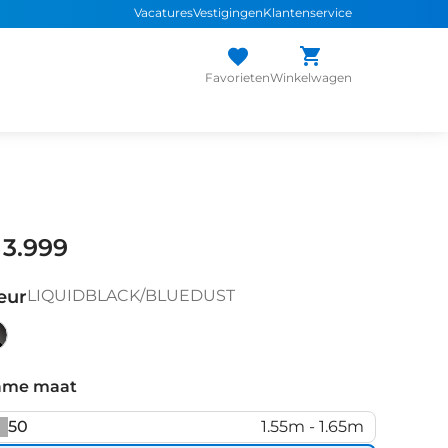
Vacatures
Vestigingen
Klantenservice
Favorieten
Winkelwagen
 3.999
eur
LIQUIDBLACK/BLUEDUST
QUIDBLACK/BLUEDUST
ame maat
50
1.55m - 1.65m