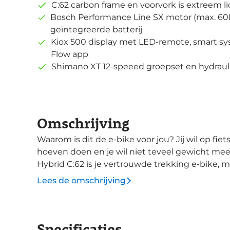
C:62 carbon frame en voorvork is extreem li
Bosch Performance Line SX motor (max. 
geïntegreerde batterij
Kiox 500 display met LED-remote, smart s
Flow app
Shimano XT 12-speeed groepset en hydrau
Omschrijving
Waarom is dit de e-bike voor jou? Jij wil op fietsreis, zonder concessies aan je bagage te
hoeven doen en je wil niet teveel gewicht 
Hybrid C:62 is je vertrouwde trekking e-bike, 
lichte en compacte Bosch Performance Line SX m
Lees de omschrijving
draagkracht is niets veranderd en de rijeigens
behouden. Alleen is deze carbon uitvoering, l
is net als bij de aluminium uitvoering gereed 
Specificaties
uitgerust met geïntegreerde klemveer en een 