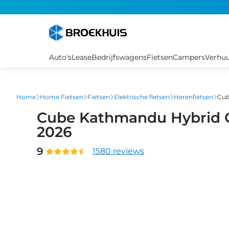
Overslaan
en
naar
de
inhoud
Auto's
Lease
Bedrijfswagens
Fietsen
Campers
Verhu
gaan
Home
Home Fietsen
Fietsen
Elektrische fietsen
Herenfietsen
Cub
Cube Kathmandu Hybrid C
2026
9
1580 reviews