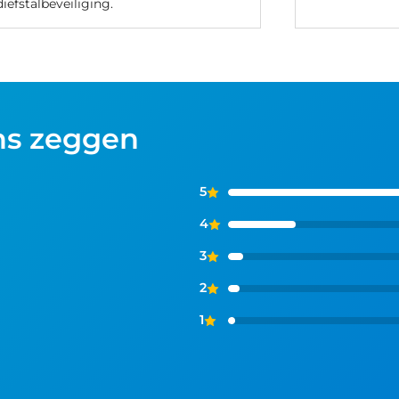
diefstalbeveiliging.
ns zeggen
5
4
3
2
1