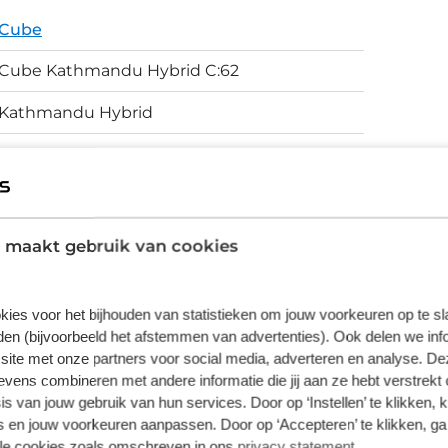
or van Bosch, inclusief een compacte 400 Wh
Cube
ing. De groepset is een betrouwbare Shimano
Cube Kathmandu Hybrid C:62
Kathmandu Hybrid
E-Bike
C:62® Advanced Twin Mold, Efficient Comfort
Geometry, Boost148, Fixed Integrated
Battery, Flat Mount Disc, Integrated Carrier
 maakt gebruik van cookies
3.0, Advanced Internal Cable Routing, UDH™
Schijfremmen
kies voor het bijhouden van statistieken om jouw voorkeuren op te s
en (bijvoorbeeld het afstemmen van advertenties). Ook delen we inf
site met onze partners voor social media, adverteren en analyse. De
ens combineren met andere informatie die jij aan ze hebt verstrekt 
s van jouw gebruik van hun services. Door op ‘Instellen’ te klikken, 
vering van de leverancier. Op basis van beschikbaarheid of
 en jouw voorkeuren aanpassen. Door op ‘Accepteren’ te klikken, ga
lle cookies zoals omschreven in ons
privacy statement
.