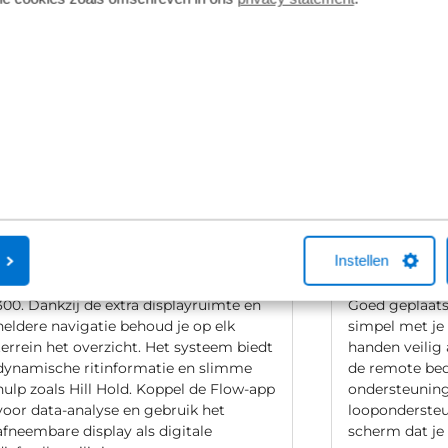
Bosch Kiox 500
Bosch LED 
Instellen
De Kiox 500 is met zijn 2,8 inch
De LED bedien
kleurenscherm het grote broer van de
tussen je e-bi
300. Dankzij de extra displayruimte en
Goed geplaats
heldere navigatie behoud je op elk
simpel met je
terrein het overzicht. Het systeem biedt
handen veilig 
dynamische ritinformatie en slimme
de remote bed
hulp zoals Hill Hold. Koppel de Flow-app
ondersteuning
voor data-analyse en gebruik het
loopondersteu
afneembare display als digitale
scherm dat je