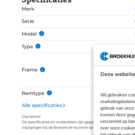
Deze e-bike is uitgerust met de lichte SX-mot
Merk
accu en een Kiox 500 display met LED-bedien
XT 12-speed transmissie.
Serie
Model
Type
Frame
Deze website
Remtype
Wij gebruiken coo
marketingdoeleind
Alle specificaties
gebruik van onze 
kunnen deze gegev
Disclaimer
verzameld op basi
De specificaties en onderdelen zijn gegeven op basis van aanle
over onze cookies
wijzigingen bij de leverancier kunnen specificaties afwijken.
het gebruik van a