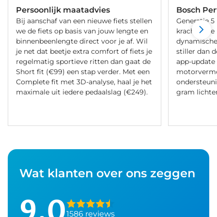
Persoonlijk maatadvies
Bosch Per
Bij aanschaf van een nieuwe fiets stellen
Generatie 5
we de fiets op basis van jouw lengte en
krachtigste
binnenbeenlengte direct voor je af. Wil
dynamischer
je net dat beetje extra comfort of fiets je
stiller dan 
regelmatig sportieve ritten dan gaat de
app-update
Short fit (€99) een stap verder. Met een
motorverm
Complete fit met 3D-analyse, haal je het
ondersteuni
maximale uit iedere pedaalslag (€249).
gram lichter
Wat klanten over ons zeggen
9,0
1586 reviews