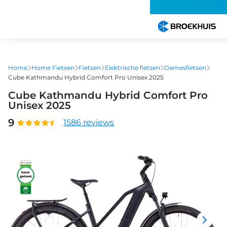
Overslaan
en
naar
de
inhoud
gaan
Home
Home Fietsen
Fietsen
Elektrische fietsen
Damesfietsen
Cube Kathmandu Hybrid Comfort Pro Unisex 2025
Cube Kathmandu Hybrid Comfort Pro
Unisex 2025
9
1586 reviews