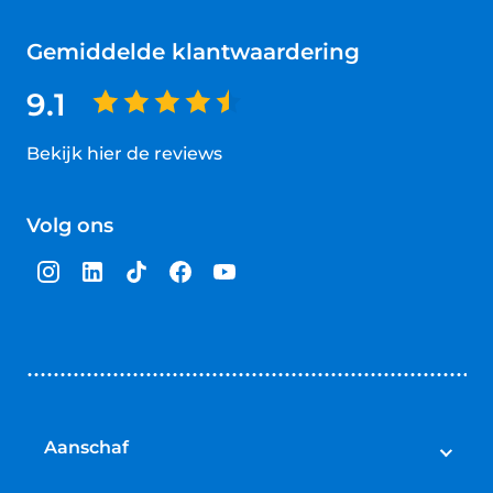
Gemiddelde klantwaardering
9.1
Bekijk hier de reviews
4.5
van
Volg ons
5
sterren
Aanschaf