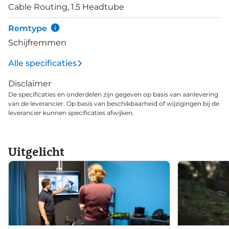
Cable Routing, 1.5 Headtube
te draaien. Traploos betekent dat er geen klikjes
tussen zitten, zodat je nooit tussen twee
Remtype
versnellingen zit en dus altijd de juiste kunt rijden.
Schijfremmen
Krachtige Shimano hydraulische schijfremmen,
helpen je veilig beneden te komen.
Alle specificaties
Disclaimer
De specificaties en onderdelen zijn gegeven op basis van aanlevering
van de leverancier. Op basis van beschikbaarheid of wijzigingen bij de
leverancier kunnen specificaties afwijken.
Uitgelicht