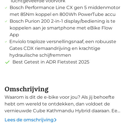
luchtgeveerde voorvork
Bosch Performance Line CX gen 5 middenmotor
met 85Nm koppel en 800Wh PowerTube accu
Bosch Purion 200 2-in-1 display/bediening is te
koppelen aan je smartphone met eBike Flow
App
Enviolo traploze versnellingsnaaf, een robuuste
Gates CDX riemaandrijving en krachtige
hydraulische schijfremmen
Best Getest in ADR Fietstest 2025
Omschrijving
Waarom is dit de e-bike voor jou? Als jij behoefte
hebt om wereld te ontdekken, dan voldoet de
vernieuwde Cube Kathmandu Hybrid daaraan. Een
strakke elektrische fiets, met alle opties en
Lees de omschrijving
onderdelen om jou te brengen waar de