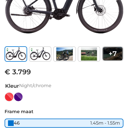
+
7
€ 3.799
Kleur
Night/chrome
Electricred/red
Night/chrome
Frame maat
46
1.45m - 1.55m