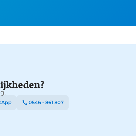
ijkheden?
g.
sApp
0546 - 861 807