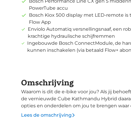
Bosch Performance Line CX gen 5 midde
PowerTube accu
Bosch Kiox 500 display met LED-remote is
Flow App
Enviolo Automatiq versnellingsnaaf, een ro
krachtige hydraulische schijfremmen
Ingebouwde Bosch ConnectModule, de hardw
kunnen inschakelen (via betaald Flow+ ab
Omschrijving
Waarom is dit de e-bike voor jou? Als jij behoefte hebt om wereld te ontdekken, dan voldoet
de vernieuwde Cube Kathmandu Hybrid daaraan. 
opties en onderdelen om jou te brengen waar de
comfortabele Efficient Comfort-geometrie is
Lees de omschrijving
voltooien. De 100mm veerweg in de voorvork f
geeft jou maximale controle op ruwe wegen. Op de geïntegreerde IC 3.0 achterdrager kun