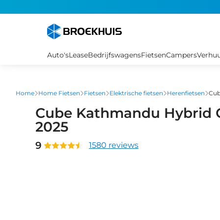
Overslaan
en
naar
de
inhoud
Auto's
Lease
Bedrijfswagens
Fietsen
Campers
Verhu
gaan
Home
Home Fietsen
Fietsen
Elektrische fietsen
Herenfietsen
Cub
Cube Kathmandu Hybrid 
2025
9
1580 reviews