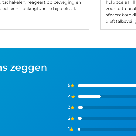
uitschakelen, reageert op beweging en
hulp zoals Hil
biedt een trackingfunctie bij diefstal.
voor data-ana
afneembare dis
diefstalbeveili
ns zeggen
5
4
3
2
1