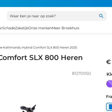
Waar ben je naar op zoek?
ur
Schade
Zakelijk
Onze merken
Meer Broekhuis
e Kathmandu Hybrid Comfort SLX 800 Heren 2025
Comfort SLX 800 Heren
€
81270050
Kl
ni
Fr