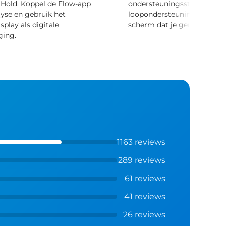
l Hold. Koppel de Flow-app
ondersteuningsstanden, geb
lyse en gebruik het
loopondersteuning en bedie
play als digitale
scherm dat je gemonteerd 
ging.
1163 reviews
289 reviews
61 reviews
41 reviews
26 reviews