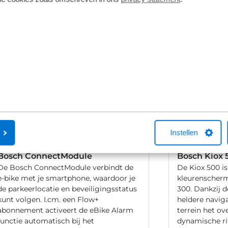
vering van de leverancier. Op basis van beschikbaarheid of
Instellen
Bosch ConnectModule
Bosch Kiox 
De Bosch ConnectModule verbindt de
De Kiox 500 is
e-bike met je smartphone, waardoor je
kleurenscherm
de parkeerlocatie en beveiligingsstatus
300. Dankzij d
kunt volgen. I.cm. een Flow+
heldere naviga
abonnement activeert de eBike Alarm
terrein het ov
functie automatisch bij het
dynamische ri