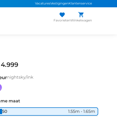
Vacatures
Vestigingen
Klantenservice
Favorieten
Winkelwagen
 4.999
eur
nightsky/ink
ghtsky/ink
ame maat
50
1.55m - 1.65m