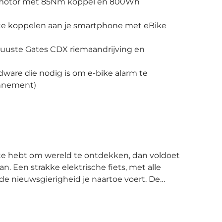
nmotor met 85Nm koppel en 800Wh
 te koppelen aan je smartphone met eBike
buuste Gates CDX riemaandrijving en
are die nodig is om e-bike alarm te
onnement)
Een strakke elektrische fiets, met alle
 nieuwsgierigheid je naartoe voert. De
 ontwikkeld om lange dagen te kunnen
iltert oneffenheden uit het wegdek en dat