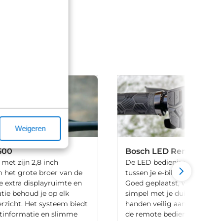
Weigeren
500
Bosch LED Remote
 met zijn 2,8 inch
De LED bedieningsunit is d
 het grote broer van de
tussen je e-bike en de eBik
e extra displayruimte en
Goed geplaatst, waardoor 
tie behoud je op elk
simpel met je duim geschie
erzicht. Het systeem biedt
handen veilig aan het stuur 
tinformatie en slimme
de remote bedien je de