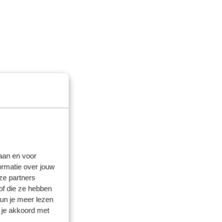
laan en voor
ormatie over jouw
ze partners
of die ze hebben
kun je meer lezen
 je akkoord met