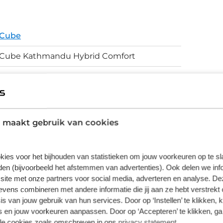
ijt. Een stabiele standaard om de fiets
verlichting geven deze avontuurlijke
wordt
Cube
ige Performance Line CX gen 5 motor van
iante PowerTube 800 accu is geen route te
Cube Kathmandu Hybrid Comfort
ay geeft je alle info die je nodig hebt, terwijl
g automatische
Kathmandu Hybrid
naaf geeft de gewenste versnelling die past
E-Bike
lische schijfremmen, helpen je veilig
Aluminium Superlite, Gravity Casting
 maakt gebruik van cookies
Technology, Efficient Comfort Geometry, Fully
Integrated Battery, Integrated Carrier 3.0,
Advanced Internal Cable Routing, 1.5
kies voor het bijhouden van statistieken om jouw voorkeuren op te s
Headtube
en (bijvoorbeeld het afstemmen van advertenties). Ook delen we inf
site met onze partners voor social media, adverteren en analyse. De
Schijfremmen
ens combineren met andere informatie die jij aan ze hebt verstrekt 
s van jouw gebruik van hun services. Door op ‘Instellen’ te klikken, 
 en jouw voorkeuren aanpassen. Door op ‘Accepteren’ te klikken, ga
lle cookies zoals omschreven in ons
privacy statement
.