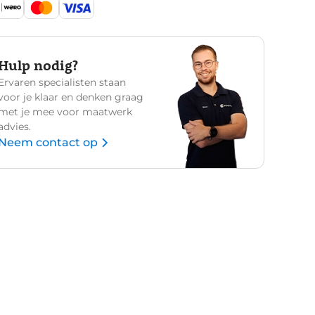
Hulp nodig?
Ervaren specialisten staan
voor je klaar en denken graag
met je mee voor maatwerk
advies.
Neem contact op