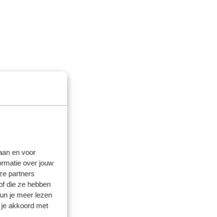
laan en voor
ormatie over jouw
ze partners
of die ze hebben
kun je meer lezen
 je akkoord met