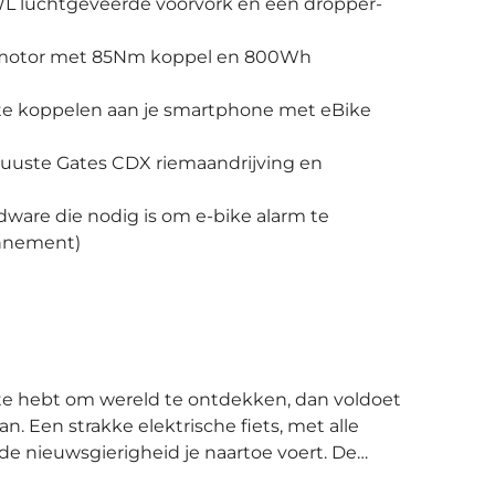
L luchtgeveerde voorvork en een dropper-
nmotor met 85Nm koppel en 800Wh
 te koppelen aan je smartphone met eBike
buuste Gates CDX riemaandrijving en
are die nodig is om e-bike alarm te
onnement)
Een strakke elektrische fiets, met alle
 nieuwsgierigheid je naartoe voert. De
 ontwikkeld om lange dagen te kunnen