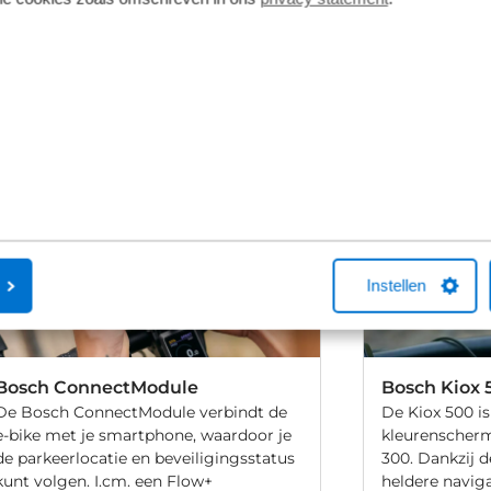
vering van de leverancier. Op basis van beschikbaarheid of
Instellen
Bosch ConnectModule
Bosch Kiox 
De Bosch ConnectModule verbindt de
De Kiox 500 is
e-bike met je smartphone, waardoor je
kleurenscherm
de parkeerlocatie en beveiligingsstatus
300. Dankzij d
kunt volgen. I.cm. een Flow+
heldere naviga