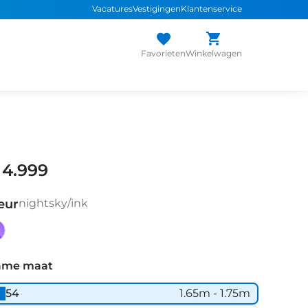
Vacatures
Vestigingen
Klantenservice
Favorieten
Winkelwagen
 4.999
eur
nightsky/ink
ghtsky/ink
ame maat
54
1.65m - 1.75m