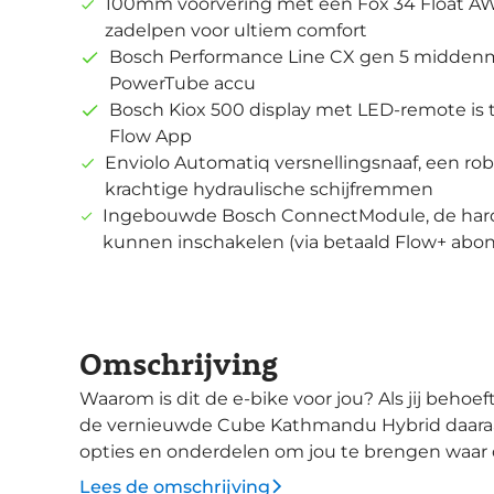
100mm voorvering met een Fox 34 Float AW
zadelpen voor ultiem comfort
Bosch Performance Line CX gen 5 midde
PowerTube accu
Bosch Kiox 500 display met LED-remote is
Flow App
Enviolo Automatiq versnellingsnaaf, een ro
krachtige hydraulische schijfremmen
Ingebouwde Bosch ConnectModule, de hardw
kunnen inschakelen (via betaald Flow+ ab
Omschrijving
Waarom is dit de e-bike voor jou? Als jij behoefte hebt om wereld te ontdekken, dan voldoet
de vernieuwde Cube Kathmandu Hybrid daaraan. 
opties en onderdelen om jou te brengen waar de
comfortabele Efficient Comfort-geometrie is
Lees de omschrijving