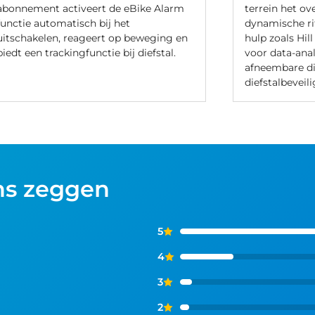
abonnement activeert de eBike Alarm
terrein het ov
functie automatisch bij het
dynamische ri
uitschakelen, reageert op beweging en
hulp zoals Hil
biedt een trackingfunctie bij diefstal.
voor data-ana
afneembare dis
diefstalbeveili
ns zeggen
5
4
3
2