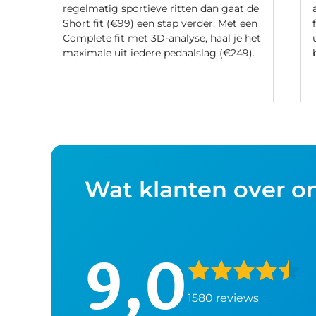
regelmatig sportieve ritten dan gaat de
Short fit (€99) een stap verder. Met een
Complete fit met 3D-analyse, haal je het
maximale uit iedere pedaalslag (€249).
Wat klanten over o
9,0
1580 reviews