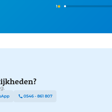
1
ijkheden?
g.
sApp
0546 - 861 807