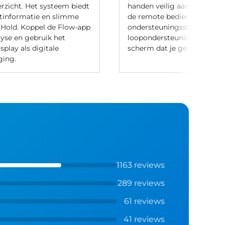
erzicht. Het systeem biedt
handen veilig aan het stuur 
tinformatie en slimme
de remote bedien je de
l Hold. Koppel de Flow-app
ondersteuningsstanden, geb
lyse en gebruik het
loopondersteuning en bedie
play als digitale
scherm dat je gemonteerd 
ging.
1163 reviews
289 reviews
61 reviews
41 reviews