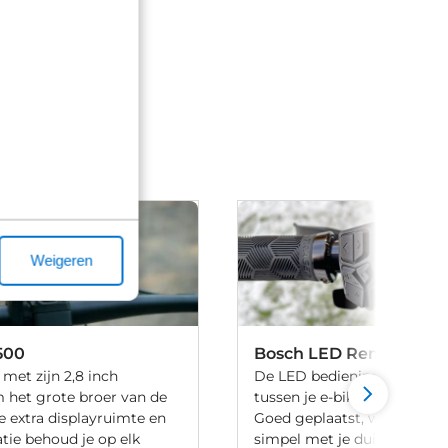
Weigeren
500
Bosch LED Remote
 met zijn 2,8 inch
De LED bedieningsunit is d
 het grote broer van de
tussen je e-bike en de eBik
e extra displayruimte en
Goed geplaatst, waardoor 
tie behoud je op elk
simpel met je duim geschie