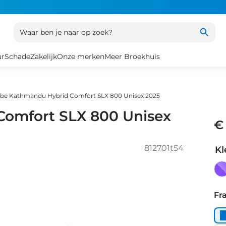
Waar ben je naar op zoek?
ur
Schade
Zakelijk
Onze merken
Meer Broekhuis
be Kathmandu Hybrid Comfort SLX 800 Unisex 2025
omfort SLX 800 Unisex
€
812701t54
Kl
ni
Fr