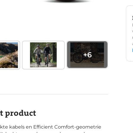
+
6
it product
te kabels en Efficient Comfort-geometrie