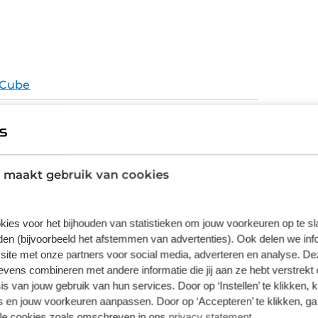
iltert oneffenheden uit het wegdek en dat
ijt. Een stabiele standaard om de fiets
verlichting geven deze avontuurlijke
wordt
Cube
ige Performance Line CX gen 5 motor van
iante PowerTube 800 accu is geen route te
Cube Kathmandu Hybrid Comfort
ay geeft je alle info die je nodig hebt, terwijl
g automatische
Kathmandu Hybrid
naaf geeft de gewenste versnelling die past
E-Bike
 maakt gebruik van cookies
lische schijfremmen, helpen je veilig
Aluminium Superlite, Gravity Casting
Technology, Efficient Comfort Geometry, Fully
kies voor het bijhouden van statistieken om jouw voorkeuren op te s
Integrated Battery, Integrated Carrier 3.0,
en (bijvoorbeeld het afstemmen van advertenties). Ook delen we inf
Advanced Internal Cable Routing, 1.5
site met onze partners voor social media, adverteren en analyse. De
ens combineren met andere informatie die jij aan ze hebt verstrekt 
Headtube
s van jouw gebruik van hun services. Door op ‘Instellen’ te klikken, 
Schijfremmen
 en jouw voorkeuren aanpassen. Door op ‘Accepteren’ te klikken, ga
lle cookies zoals omschreven in ons
privacy statement
.