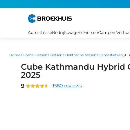
Overslaan
en
naar
de
inhoud
Auto's
Lease
Bedrijfswagens
Fietsen
Campers
Verhu
gaan
Home
Home Fietsen
Fietsen
Elektrische fietsen
Damesfietsen
Cu
Cube Kathmandu Hybrid C
2025
9
1580 reviews