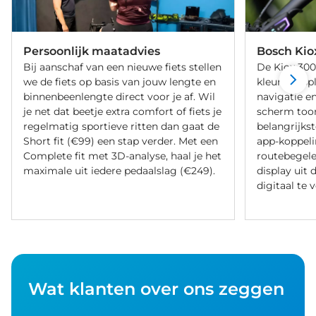
Persoonlijk maatadvies
Bosch Kio
Bij aanschaf van een nieuwe fiets stellen
De Kiox 300
we de fiets op basis van jouw lengte en
kleurendispl
binnenbeenlengte direct voor je af. Wil
navigatie en
je net dat beetje extra comfort of fiets je
scherm too
regelmatig sportieve ritten dan gaat de
belangrijkst
Short fit (€99) een stap verder. Met een
app-koppeli
Complete fit met 3D-analyse, haal je het
routebegelei
maximale uit iedere pedaalslag (€249).
display uit 
digitaal te 
Wat klanten over ons zeggen