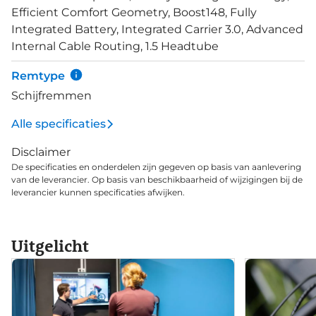
voorbij en door te koppelen met de eBike Flow app
Efficient Comfort Geometry, Boost148, Fully
verdwaal je nooit met de navigatie-optie. 11
Integrated Battery, Integrated Carrier 3.0, Advanced
Shimano Cues versnellingen geven groot bereik
Internal Cable Routing, 1.5 Headtube
voor uitdagingen die de hoogte in gaan en de
krachtige Magura MT C hydraulische schijfremmen,
Remtype
helpen je veilig beneden te komen. Deze remmen
Schijfremmen
zijn voorzien van&nbsp;ABS-systeem, dat voorkomt
dat het voorwiel blokkeert.
Alle specificaties
Disclaimer
De specificaties en onderdelen zijn gegeven op basis van aanlevering
van de leverancier. Op basis van beschikbaarheid of wijzigingen bij de
leverancier kunnen specificaties afwijken.
Uitgelicht