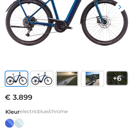
+
6
€ 3.899
Kleur
electricblue/chrome
electricblue/chrome
Haze/black