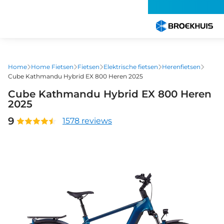
Overslaan
en
naar
de
inhoud
gaan
Home
Home Fietsen
Fietsen
Elektrische fietsen
Herenfietsen
Cube Kathmandu Hybrid EX 800 Heren 2025
Cube Kathmandu Hybrid EX 800 Heren
2025
9
1578 reviews