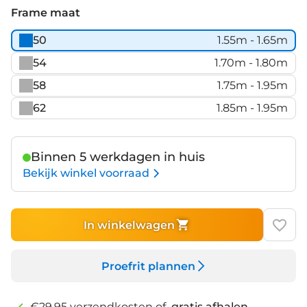
Frame maat
50
1.55m - 1.65m
54
1.70m - 1.80m
58
1.75m - 1.95m
62
1.85m - 1.95m
Binnen 5 werkdagen in huis
Bekijk winkel voorraad
In winkelwagen
Proefrit plannen
€29,95 verzendkosten of
gratis afhalen