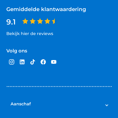
Gemiddelde klantwaardering
9.1
Bekijk hier de reviews
4.5
van
Volg ons
5
sterren
Aanschaf
Elektrische fietsen