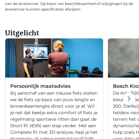
van de leverancier. Op basis van beschikbaarheid of wijzigingen bij de
leverancier kunnen specificaties afwijken.
Uitgelicht
Persoonlijk maatadvies
Bosch Kio
Bij aanschaf van een nieuwe fiets stellen
De Kiox 500 
we de fiets op basis van jouw lengte en
kleurensche
binnenbeenlengte direct voor je af. Wil
300. Dankzij
je net dat beetje extra comfort of fiets je
heldere nav
regelmatig sportieve ritten dan gaat de
terrein het 
Short fit (€99) een stap verder. Met een
dynamische 
Complete fit met 3D-analyse, haal je het
hulp zoals H
maximale uit iedere pedaalslag (€249).
voor data-a