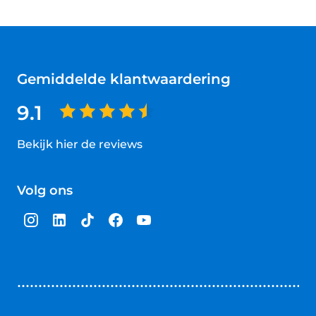
Gemiddelde klantwaardering
9.1
Bekijk hier de reviews
4.5
van
Volg ons
5
sterren