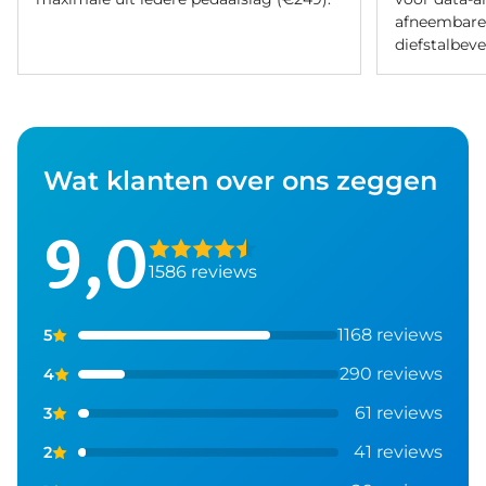
afneembare d
diefstalbeve
Wat klanten over ons zeggen
9,0
1586 reviews
1168 reviews
5
290 reviews
4
61 reviews
3
41 reviews
2