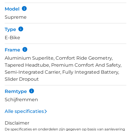
prima handelen. En mocht je de Supreme Hybrid
Model
voor lange tochten pakken - wat gewoon kan
Supreme
natuurlijk - dan zul je snel merken dat de verende
zadelpen en geveerde voorvork geen overbodige
Type
luxe is. Deze Comfort PRO 625 uitvoering wordt
E-Bike
ondersteund door een krachtige Bosch
Performance Line Smart motor met 75Nm koppel.
Frame
Het systeem bevat verder een 625Wh accu en Kiox
Aluminium Superlite, Comfort Ride Geometry,
500 display met LED-remote. Met een fijne traploze
Tapered Headtube, Premium Comfort And Safety,
Enviolo City versnellingsnaaf en oersterke KMC
Semi-Integrated Carrier, Fully Integrated Battery,
Z610 ketting heb je alles wat nodig is voor dagelijks
Slider Dropout
en langdurig gebruik.
Remtype
Schijfremmen
Alle specificaties
Disclaimer
De specificaties en onderdelen zijn gegeven op basis van aanlevering