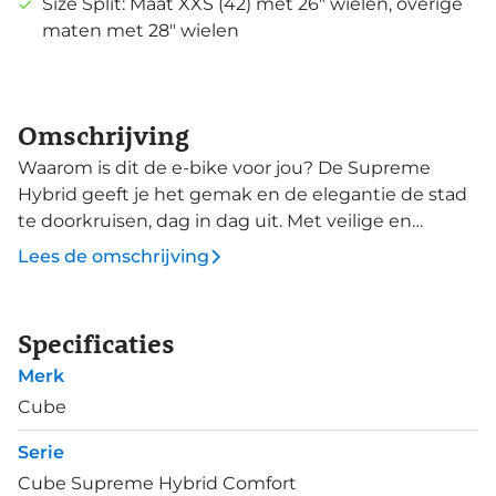
Size Split: Maat XXS (42) met 26" wielen, overige
maten met 28" wielen
Omschrijving
Waarom is dit de e-bike voor jou? De Supreme
Hybrid geeft je het gemak en de elegantie de stad
te doorkruisen, dag in dag uit. Met veilige en
praktische eigenschappen die ervoor zorgen dat je
Lees de omschrijving
met vertrouwen iedere dag weer de fiets pakt.
Deze e-bike heeft een fijne lage instap, zodat je bij
stoplichten en terrasjes met gemakt kunt stoppen
Specificaties
en afstappen. Wat opvalt is het grotere balhoofd en
Merk
vorkbuis. Die grotere diameter zorgt ervoor dat je
meer stabiliteit ervaart en gecontroleerder kunt
Cube
sturen. De semi-geïntegreerde bagagedrager oogt
Serie
verfijnd, maar is ook praktisch. Met volle
Cube Supreme Hybrid Comfort
boodschappentassen kun je de Supreme Hybrid