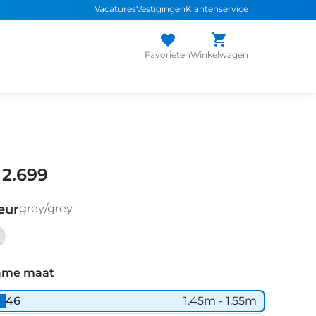
Vacatures
Vestigingen
Klantenservice
Favorieten
Winkelwagen
 2.699
eur
grey/grey
ey/grey
ame maat
46
1.45m - 1.55m