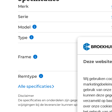
gewoon kan natuurlijk - dan zul je snel merke
Merk
overbodige luxe is. Deze One 400 uitvoering wordt ondersteund door een krachtige Bosch
Active Line Plus motor met 50Nm koppel. Het
Serie
Purion 2-in-1 display en controller. Met een i
en oersterke KMC Z610 ketting heb je alles wat 
Model
Type
Frame
Deze website
Remtype
Wij gebruiken coo
marketingdoeleind
Alle specificaties
gebruik van onze 
kunnen deze gegev
Disclaimer
verzameld op basi
De specificaties en onderdelen zijn gegeven op basis van aanle
wijzigingen bij de leverancier kunnen specificaties afwijken.
over onze cookies
het gebruik van a