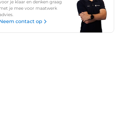
voor je klaar en denken graag
met je mee voor maatwerk
advies.
Neem contact op