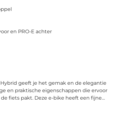
oppel
voor en PRO-E achter
ilige en praktische eigenschappen die ervoor
bike heeft een fijne
sjes met gemak kunt stoppen en afstappen. Wat
 grotere diameter zorgt ervoor dat je meer
drager
le boodschappentassen kun je de Supreme
me Hybrid voor lange tochten pakken - wat