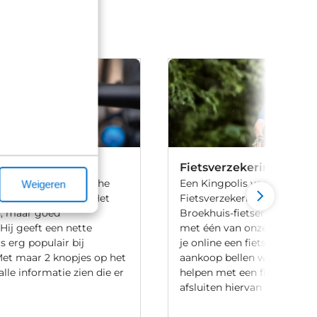
on
Fietsverzekering
is een minimalistische
Een Kingpolis voor Broekhu
Weigeren
 voor een e-bike. Het
Fietsverzekering sluit je af 
in, maar goed
Broekhuis-fietsenwinkels of
 Hij geeft een nette
met één van onze medewer
is erg populair bij
je online een fiets bij Broek
 Met maar 2 knopjes op het
aankoop bellen we je altijd
alle informatie zien die er
helpen met een fietsverzeke
afsluiten hiervan is niet verp