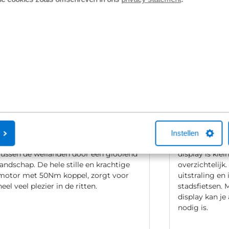
Bosch Active Line Plus
Bosch Puri
De Active Line Plus motor is gemaakt
Bosch Purion 
Instellen
voor elke weg, in de stad of lekker
boordcomputer
tussen de weilanden door een glooiend
display is kle
landschap. De hele stille en krachtige
overzichtelijk.
motor met 50Nm koppel, zorgt voor
uitstraling en 
heel veel plezier in de ritten.
stadsfietsen.
display kan je 
nodig is.