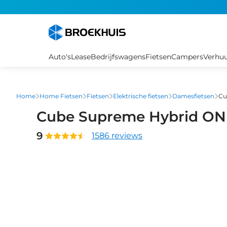
Overslaan
en
naar
de
inhoud
Auto's
Lease
Bedrijfswagens
Fietsen
Campers
Verhu
gaan
Home
Home Fietsen
Fietsen
Elektrische fietsen
Damesfietsen
Cu
Cube Supreme Hybrid ON
9
1586 reviews