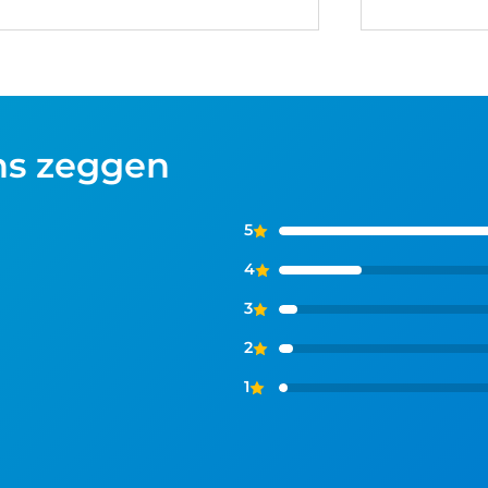
ns zeggen
5
4
3
2
1