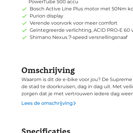
PowerTube 500 accu
Bosch Active Line Plus motor met 50Nm k
Purion display
Verende voorvork voor meer comfort
Geïntegreerde verlichting, ACID PRO-E 60 
Shimano Nexus 7-speed versnellingsnaaf
Omschrijving
Waarom is dit de e-bike voor jou? De Supreme Hybrid geeft je het gemak en de elegantie
de stad te doorkruisen, dag in dag uit. Met ve
zorgen dat je met vertrouwen iedere dag weer de fiets pakt. Deze e-
lage instap, zodat je bij stoplichten en terra
Lees de omschrijving
opvalt is het grotere balhoofd en vorkbuis. Die
stabiliteit ervaart en gecontroleerder kunt sturen. De semi-geïntegreerde bagage
oogt verfijnd, maar is ook praktisch. Met vol
Specificaties
Hybrid prima handelen. En mocht je de Supre