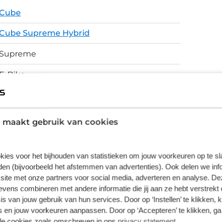
n dat de spiraalgeveerde voorvork geen
Cube
 systeem bevat verder een 500Wh accu en
Cube Supreme Hybrid
nterne Shimano Nexus 7-speed versnellingsnaaf
nodig is voor dagelijks en langdurig gebruik.
Supreme
E-Bike
Aluminium Superlite, Comfort Ride
Geometry, Tapered Headtube, Premium
Comfort And Safety, Semi-Integrated Carrier,
 maakt gebruik van cookies
Full Integrated Battery, Slider Dropout
Schijfremmen
kies voor het bijhouden van statistieken om jouw voorkeuren op te s
en (bijvoorbeeld het afstemmen van advertenties). Ook delen we inf
site met onze partners voor social media, adverteren en analyse. De
ens combineren met andere informatie die jij aan ze hebt verstrekt 
s van jouw gebruik van hun services. Door op ‘Instellen’ te klikken, 
vering van de leverancier. Op basis van beschikbaarheid of
 en jouw voorkeuren aanpassen. Door op ‘Accepteren’ te klikken, ga
lle cookies zoals omschreven in ons
privacy statement
.