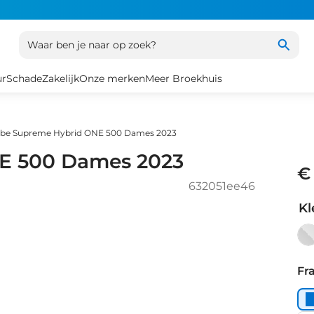
Waar ben je naar op zoek?
ur
Schade
Zakelijk
Onze merken
Meer Broekhuis
be Supreme Hybrid ONE 500 Dames 2023
E 500 Dames 2023
€
632051ee46
Kl
gr
Fr