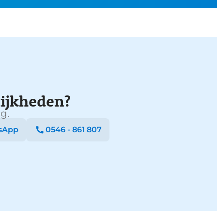
ijkheden?
g.
sApp
0546 - 861 807