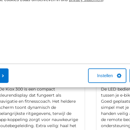
vering van de leverancier. Op basis van beschikbaarheid of
Instellen
Bosch Kiox 300
Bosch LED 
De Kiox 300 is een compact
De LED bedien
kleurendisplay dat fungeert als
tussen je e-bi
navigatie en fitnesscoach. Het heldere
Goed geplaats
scherm toont dynamisch de
simpel met je
belangrijkste ritgegevens, terwijl de
handen veilig 
app-koppeling zorgt voor nauwkeurige
de remote bed
routebegeleiding. Extra veilig: haal het
ondersteuning