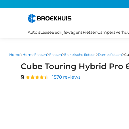
Overslaan
en
naar
de
inhoud
Auto's
Lease
Bedrijfswagens
Fietsen
Campers
Verhu
gaan
Home
Home Fietsen
Fietsen
Elektrische fietsen
Damesfietsen
Cu
Cube Touring Hybrid Pro
9
1578 reviews