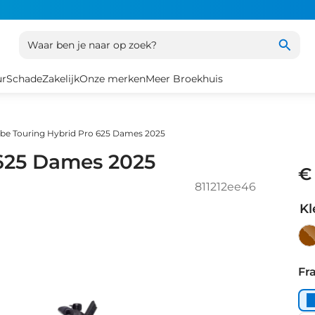
Waar ben je naar op zoek?
ur
Schade
Zakelijk
Onze merken
Meer Broekhuis
be Touring Hybrid Pro 625 Dames 2025
 625 Dames 2025
€
811212ee46
Kl
Ci
Or
Fr