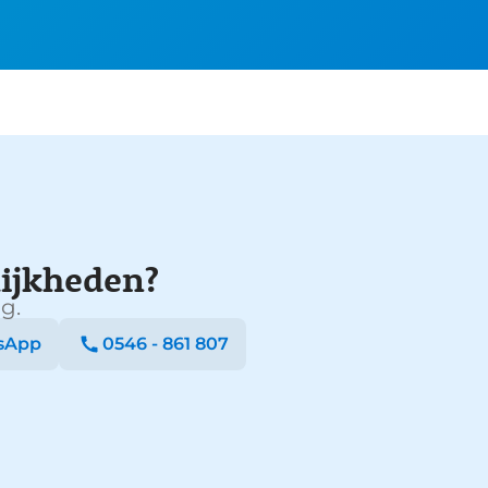
ijkheden?
g.
sApp
0546 - 861 807