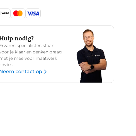
Hulp nodig?
Ervaren specialisten staan
voor je klaar en denken graag
met je mee voor maatwerk
advies.
Neem contact op