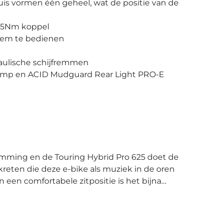
is vormen één geheel, wat de positie van de
 75Nm koppel
eem te bedienen
aulische schijfremmen
amp en ACID Mudguard Rear Light PRO-E
n kreten die deze e-bike als muziek in de oren
n een comfortabele zitpositie is het bijna
accu voor een krachtige ondersteuning. Op
t- en e-bikegegevens af, terwijl de bediening