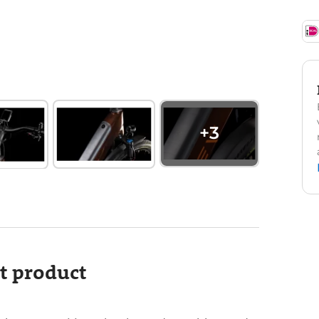
+
3
it product