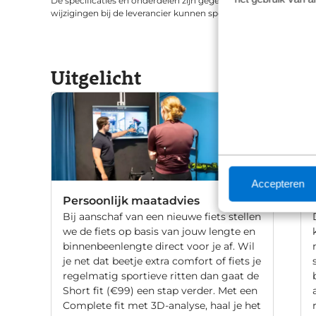
De specificaties en onderdelen zijn gegeven op basis van aanle
wijzigingen bij de leverancier kunnen specificaties afwijken.
Uitgelicht
Accepteren
Persoonlijk maatadvies
Bij aanschaf van een nieuwe fiets stellen
we de fiets op basis van jouw lengte en
binnenbeenlengte direct voor je af. Wil
je net dat beetje extra comfort of fiets je
regelmatig sportieve ritten dan gaat de
Short fit (€99) een stap verder. Met een
Complete fit met 3D-analyse, haal je het