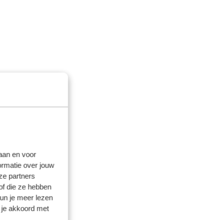
laan en voor
ormatie over jouw
ze partners
of die ze hebben
kun je meer lezen
 je akkoord met