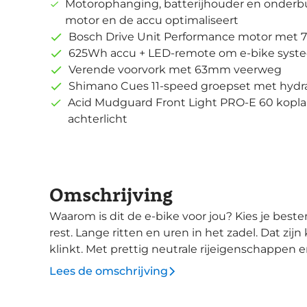
Motorophanging, batterijhouder en onderbu
motor en de accu optimaliseert
Bosch Drive Unit Performance motor met
625Wh accu + LED-remote om e-bike syst
Verende voorvork met 63mm veerweg
Shimano Cues 11-speed groepset met hydr
Acid Mudguard Front Light PRO-E 60 kopl
achterlicht
Omschrijving
Waarom is dit de e-bike voor jou? Kies je bestemming en de Touring Hybrid Pro 625 doet de
rest. Lange ritten en uren in het zadel. Dat zij
klinkt. Met prettig neutrale rijeigenschappen e
zonde als je je bestemming bereikt hebt. De krachtige Bosch Drive Unit Performance motor
Lees de omschrijving
met 75Nm koppel, zorgt samen met de 625Wh 
het Kiox 300 display lees je de belangrijkste ri