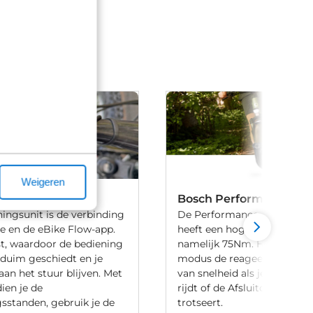
Weigeren
Remote
Bosch Performance Lin
ingsunit is de verbinding
De Performance Line Smar
ke en de eBike Flow-app.
heeft een hogere koppel da
t, waardoor de bediening
namelijk 75Nm. Het heeft e
 duim geschiedt en je
modus de reageert op ver
aan het stuur blijven. Met
van snelheid als je bijvoor
ien je de
rijdt of de Afsluitdijk met 
sstanden, gebruik je de
trotseert.