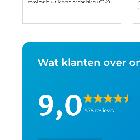
maximale uit iedere pedaalslag (€249).
Wat klanten over o
9,0
1578 reviews