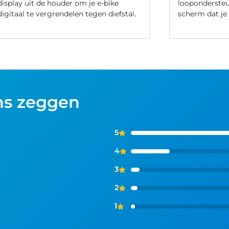
display uit de houder om je e-bike
loopondersteu
digitaal te vergrendelen tegen diefstal.
scherm dat je
ns zeggen
5
4
3
2
1