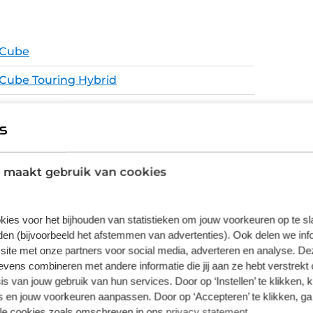
l zelf bij met de 11 versnellingen van
r de positie van de motor en de accu (die
Cube
t Cube's Efficient Comfort-geometrie kent de
balans. Dit samen met de geïntegreerde IC
Cube Touring Hybrid
miles" helemaal compleet.
Touring Hybrid
E-Bike
Aluminium Superlite, Gravity Casting
 maakt gebruik van cookies
Technology, Efficient Comfort Geometry, Fully
Integrated Battery, 1.5 Headtube, Integrated
Carrier 3.0
kies voor het bijhouden van statistieken om jouw voorkeuren op te s
en (bijvoorbeeld het afstemmen van advertenties). Ook delen we inf
Schijfremmen
site met onze partners voor social media, adverteren en analyse. De
ens combineren met andere informatie die jij aan ze hebt verstrekt 
s van jouw gebruik van hun services. Door op ‘Instellen’ te klikken, 
 en jouw voorkeuren aanpassen. Door op ‘Accepteren’ te klikken, ga
lle cookies zoals omschreven in ons
privacy statement
.