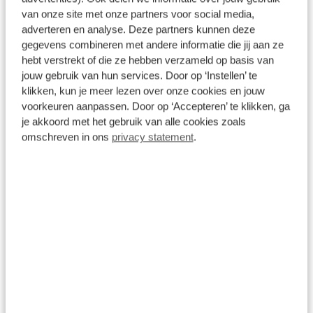
van onze site met onze partners voor social media,
€ 3.099,00
adverteren en analyse. Deze partners kunnen deze
Niet op voorraad
gegevens combineren met andere informatie die jij aan ze
1
/
16
hebt verstrekt of die ze hebben verzameld op basis van
jouw gebruik van hun services. Door op ‘Instellen’ te
Cube Touring Hybrid EXC 625 Unisex
klikken, kun je meer lezen over onze cookies en jouw
2023
voorkeuren aanpassen. Door op ‘Accepteren’ te klikken, ga
je akkoord met het gebruik van alle cookies zoals
Bosch Performance Line Smart
625 Wh
1x12 versnellingen
omschreven in ons
privacy statement
.
Ketting
€ 3.499,00
Niet op voorraad
1
2
Items per pagina: