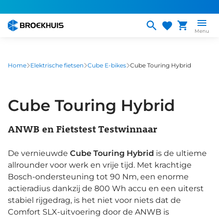
Overslaan
en
naar
Menu
de
inhoud
gaan
Home
Elektrische fietsen
Cube E-bikes
Cube Touring Hybrid
Cube Touring Hybrid
ANWB en Fietstest Testwinnaar
De vernieuwde
Cube Touring Hybrid
is de ultieme
allrounder voor werk en vrije tijd. Met krachtige
Bosch-ondersteuning tot 90 Nm, een enorme
actieradius dankzij de 800 Wh accu en een uiterst
stabiel rijgedrag, is het niet voor niets dat de
Comfort SLX-uitvoering door de ANWB is