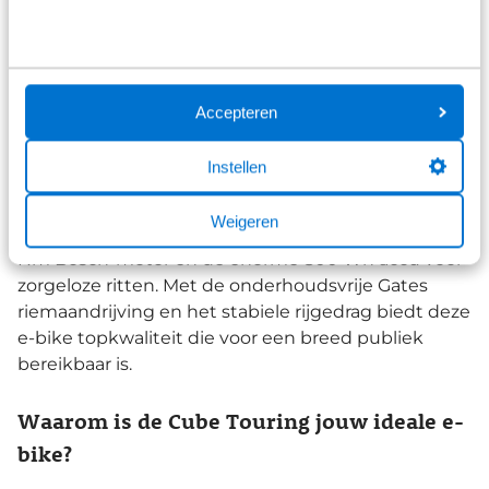
Cube Touring Hybrid Comfort SLX 800 |
Best getest door ANWB
Accepteren
De
Cube Touring Hybrid Comfort SLX 800
is door
Instellen
de
ANWB
gekroond tot
testwinnaar
(2026)
vanwege de ongeëvenaarde prijs-
Weigeren
kwaliteitverhouding. De jury prijst de krachtige 90
Nm Bosch-motor en de enorme 800 Wh accu voor
zorgeloze ritten. Met de onderhoudsvrije Gates
riemaandrijving en het stabiele rijgedrag biedt deze
e-bike topkwaliteit die voor een breed publiek
bereikbaar is.
Waarom is de Cube Touring jouw ideale e-
bike?