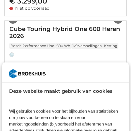
€ 3.299,00
Niet op voorraad
1
/
11
Cube Touring Hybrid One 600 Heren
2026
Bosch Performance Line
600 Wh
1x9 versnellingen
Ketting
€ 2.599,00
Niet op voorraad
1
/
18
Deze website maakt gebruik van cookies
Cube Touring Hybrid Pro 625 Dames
2024
Wij gebruiken cookies voor het bijhouden van statistieken
Bosch Performance Line Smart
625 Wh
1x11 versnellingen
om jouw voorkeuren op te slaan en voor
Ketting
marketingdoeleinden (bijvoorbeeld het afstemmen van
advertenties). Ook delen we informatie over jouw gebruik