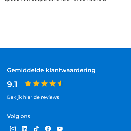
Gemiddelde klantwaardering
9.1
Bekijk hier de reviews
4.5
van
Volg ons
5
sterren