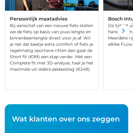
Persoonlijk maatadvies
Bosch Int
Bij aanschaf van een nieuwe fiets stellen
De Smart ui
we de fiets op basis van jouw lengte en
handige smar
binnenbeenlengte direct voor je af. Wil
Meerdere ri
je net dat beetje extra comfort of fiets je
eBike FLow-
regelmatig sportieve ritten dan gaat de
Short fit (€99) een stap verder. Met een
Complete fit met 3D-analyse, haal je het
maximale uit iedere pedaalslag (€249).
Wat klanten over ons zeggen