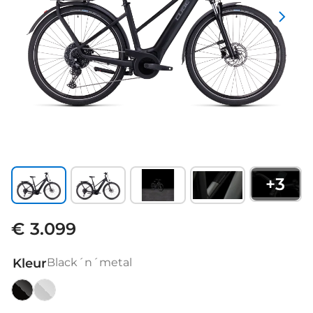
+
3
€ 3.099
Kleur
Black´n´metal
Black
pearlysilver/black