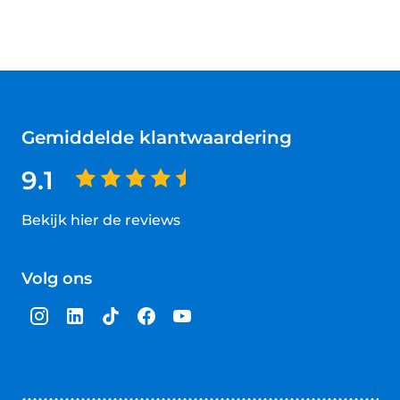
Gemiddelde klantwaardering
9.1
Bekijk hier de reviews
4.5
van
Volg ons
5
sterren