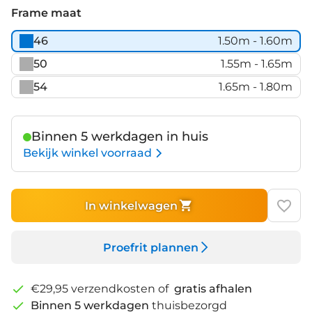
´n
Frame maat
´metal
46
1.50m - 1.60m
50
1.55m - 1.65m
54
1.65m - 1.80m
Binnen 5 werkdagen in huis
Bekijk winkel voorraad
In winkelwagen
Proefrit plannen
€29,95 verzendkosten of
gratis afhalen
Binnen 5 werkdagen
thuisbezorgd