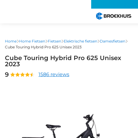
Overslaan
en
naar
de
inhoud
gaan
Home
Home Fietsen
Fietsen
Elektrische fietsen
Damesfietsen
Cube Touring Hybrid Pro 625 Unisex 2023
Cube Touring Hybrid Pro 625 Unisex
2023
9
1586 reviews