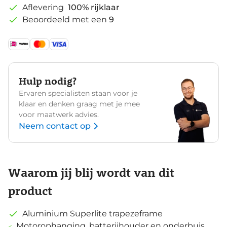
Aflevering
100% rijklaar
Beoordeeld met een
9
Hulp nodig?
Ervaren specialisten staan voor je
klaar en denken graag met je mee
voor maatwerk advies.
Neem contact op
Waarom jij blij wordt van dit
product
Aluminium Superlite trapezeframe
Motorophanging, batterijhouder en onderbuis