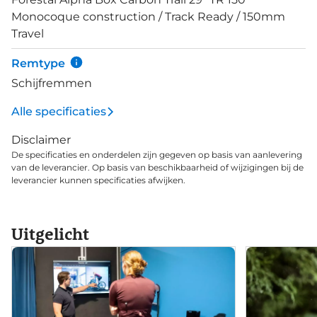
prachtig vormgegeven en biedt slimme functies
Monocoque construction / Track Ready / 150mm
met touchscreen en toont e-bike-, rit- en
Travel
trainingsgegevens en GPS-kaarten. Koppel het
systeem met je smartphone voor je fietsstatus,
Remtype
overzicht van je activiteiten, syncen met Strava en
Schijfremmen
meer.
Alle specificaties
Disclaimer
De specificaties en onderdelen zijn gegeven op basis van aanlevering
van de leverancier. Op basis van beschikbaarheid of wijzigingen bij de
leverancier kunnen specificaties afwijken.
Uitgelicht