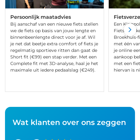
Persoonlijk maatadvies
Fietsverz
Bij aanschaf van een nieuwe fiets stellen
Een Kingpol
we de fiets op basis van jouw lengte en
Fietsverzeke
binnenbeenlengte direct voor je af. Wil
Broekhuis-f
je net dat beetje extra comfort of fiets je
met één va
regelmatig sportieve ritten dan gaat de
je online ee
Short fit (€99) een stap verder. Met een
aankoop bel
Complete fit met 3D-analyse, haal je het
met een fiet
maximale uit iedere pedaalslag (€249).
hiervan is ni
Wat klanten over ons zeggen