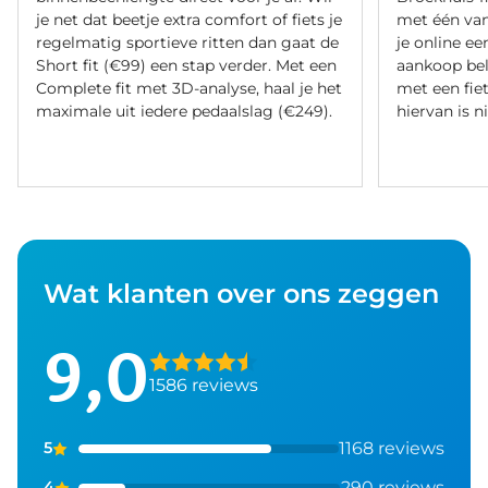
je net dat beetje extra comfort of fiets je
met één va
regelmatig sportieve ritten dan gaat de
je online ee
Short fit (€99) een stap verder. Met een
aankoop bel
Complete fit met 3D-analyse, haal je het
met een fiet
maximale uit iedere pedaalslag (€249).
hiervan is ni
Wat klanten over ons zeggen
9,0
1586 reviews
1168 reviews
5
290 reviews
4