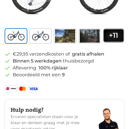
+
11
€29,95 verzendkosten of
gratis afhalen
Binnen 5 werkdagen
thuisbezorgd
Aflevering
100% rijklaar
Beoordeeld met een
9
Hulp nodig?
Ervaren specialisten staan voor je
klaar en denken graag met je mee
voor maatwerk advies.