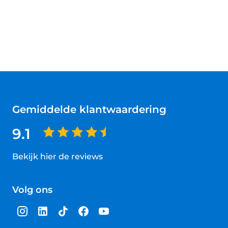
Gemiddelde klantwaardering
9.1
Bekijk hier de reviews
4.5
van
Volg ons
5
sterren