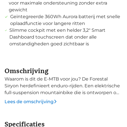
voor maximale ondersteuning zonder extra
gewicht
Geïntegreerde 360Wh Aurora batterij met snelle
oplaadfunctie voor langere ritten
Slimme cockpit met een helder 3,2" Smart
Dashboard touchscreen dat onder alle
omstandigheden goed zichtbaar is
Omschrijving
Waarom is dit de E-MTB voor jou? De Forestal
Siryon herdefinieert enduro-rijden. Een elektrische
full-suspension mountainbike die is ontworpen om
te presteren en is ontwikkeld met innovatie. Met
Lees de omschrijving
170mm voor- en achtervering is deze fiets klaar om
ieder parcours te temmen. Deze full-suspension e-
mtb is opgebouwd met een carbon frame dat
Specificaties
slechts 2400 gram weegt. Het innovatieve Twin