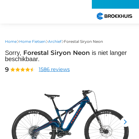
Overslaan
en
naar
de
inhoud
gaan
Home
Home Fietsen
Archief
Forestal Siryon Neon
Forestal Siryon Neon
Sorry,
is niet langer
beschikbaar.
9
1586 reviews