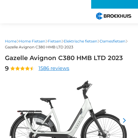
Overslaan
en
naar
de
inhoud
gaan
Home
Home Fietsen
Fietsen
Elektrische fietsen
Damesfietsen
Gazelle Avignon C380 HMB LTD 2023
Gazelle Avignon C380 HMB LTD 2023
9
1586 reviews