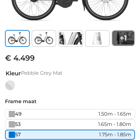
+
1
€ 4.499
Kleur
Pebble Grey Mat
Pebble
Grey
Frame maat
Mat
49
1.50m - 1.65m
53
1.65m - 1.80m
57
1.75m - 1.85m