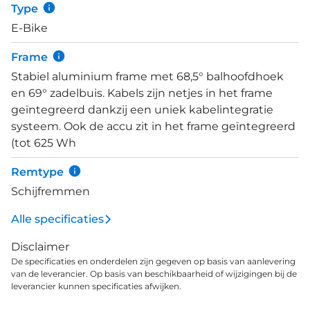
Type
gunstige geval rijd je 155 kilometer met de accu. De
E-Bike
accu is vergrendeld en met de sleutel haal je deze
er simpel uit. Schakelen met de traploze Enviolo
Frame
versnellingsnaaf gaat zonder tussenstappen en
Stabiel aluminium frame met 68,5° balhoofdhoek
daardoor bijzonder soepel. Het voorlicht is stijlvol
en 69° zadelbuis. Kabels zijn netjes in het frame
geïntegreerd in het spatbord en geeft naast
geïntegreerd dankzij een uniek kabelintegratie
dagrijverlichting en een krachtige bundel van 70
systeem. Ook de accu zit in het frame geïntegreerd
lux. Het achterlicht in de achterdrager is van zowel
(tot 625 Wh
opzij als van achter zichtbaar, lekker veilig dus!
Tenslotte doen ook de krachtige Magura
Remtype
schijfremmen een duit in het comfortabele zakje,
Schijfremmen
deze brengen je goed gedoseerd tot stilstand.
Alle specificaties
Disclaimer
De specificaties en onderdelen zijn gegeven op basis van aanlevering
van de leverancier. Op basis van beschikbaarheid of wijzigingen bij de
leverancier kunnen specificaties afwijken.