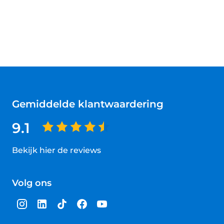
Gemiddelde klantwaardering
9.1
Bekijk hier de reviews
4.5
van
Volg ons
5
sterren