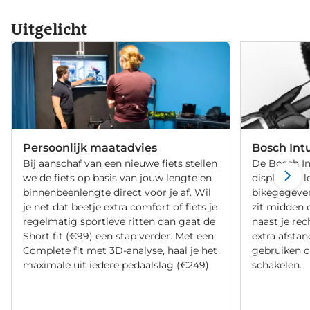
Uitgelicht
Persoonlijk maatadvies
Bosch Int
Bij aanschaf van een nieuwe fiets stellen
De Bosch Int
we de fiets op basis van jouw lengte en
display. Je l
binnenbeenlengte direct voor je af. Wil
bikegegeven
je net dat beetje extra comfort of fiets je
zit midden 
regelmatig sportieve ritten dan gaat de
naast je rec
Short fit (€99) een stap verder. Met een
extra afstan
Complete fit met 3D-analyse, haal je het
gebruiken o
maximale uit iedere pedaalslag (€249).
schakelen.