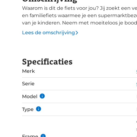
Waarom is dit de fiets voor jou? Jij zoekt een veilige, comfortabele en markante transport-
en familiefiets waarmee je een supermarktbe
van je kinderen. Neem met moeiteloos je boo
minimaal 1 kind. Deze e-bike uitvoering geeft j
Lees de omschrijving
middel van een Shimano STEPS EP5 middenmotor. De laaggeplaatste middenmot
de Bloom uitstekende stabiliteit en wendbaarhei
maximaal bepakt is. Met 60 Nm koppel van de 
Specificaties
Enviolo is de Bloom voldoende uitgerust om ze
Hydraulische Tektro HD-T280 schijfremmen gev
Merk
omstandigheden. De voor- en achterverlichtin
koplamp wordt aan- en uitgeschakeld via het d
Serie
Model
Type
Frame