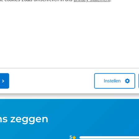
Enviolo versnellingsnaaf
Fietsverzek
Enviolo biedt een unieke, traploze
Een Kingpolis
rijervaring zonder vaste versnellingen:
Fietsverzekeri
zie het als een volumeknop voor je fiets.
Broekhuis-fiet
De Manual-versie bedien je met een
met één van 
draaihendel, terwijl AUTOMATiQ
je online een f
volledig automatisch schakelt op basis
aankoop bellen
van jouw cadans. De naven zijn extreem
helpen met ee
robuust (afhankelijk van het type, tot
afsluiten hierv
100 Nm) en onderhoudsarm.
Instellen
ns zeggen
5