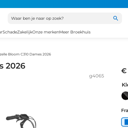
Waar ben je naar op zoek?
ur
Schade
Zakelijk
Onze merken
Meer Broekhuis
zelle Bloom C310 Dames 2026
s 2026
€
g4065
Kl
Bl
Ma
Fr