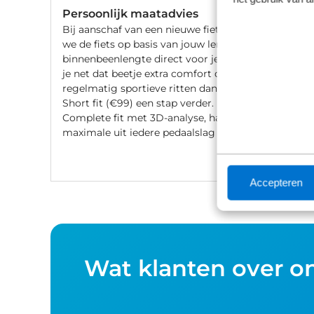
Persoonlijk maatadvies
Bij aanschaf van een nieuwe fiets stellen
we de fiets op basis van jouw lengte en
binnenbeenlengte direct voor je af. Wil
je net dat beetje extra comfort of fiets je
regelmatig sportieve ritten dan gaat de
Short fit (€99) een stap verder. Met een
Complete fit met 3D-analyse, haal je het
maximale uit iedere pedaalslag (€249).
Accepteren
Wat klanten over o