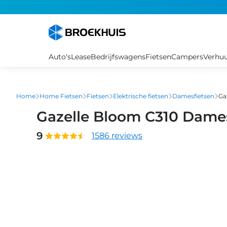
Overslaan
en
naar
de
inhoud
Auto's
Lease
Bedrijfswagens
Fietsen
Campers
Verhu
gaan
Home
Home Fietsen
Fietsen
Elektrische fietsen
Damesfietsen
Ga
Gazelle Bloom C310 Dame
9
1586 reviews