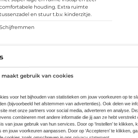
comfortabele houding. Extra ruimte
tussenzadel en stuur t.b.v. kinderzitje.
Schijfremmen
vering van de leverancier. Op basis van beschikbaarheid of
 maakt gebruik van cookies
kies voor het bijhouden van statistieken om jouw voorkeuren op te s
en (bijvoorbeeld het afstemmen van advertenties). Ook delen we inf
site met onze partners voor social media, adverteren en analyse. De
ens combineren met andere informatie die jij aan ze hebt verstrekt 
s van jouw gebruik van hun services. Door op ‘Instellen’ te klikken, 
 en jouw voorkeuren aanpassen. Door op ‘Accepteren’ te klikken, ga
lle cookies zoals omschreven in ons
privacy statement
.