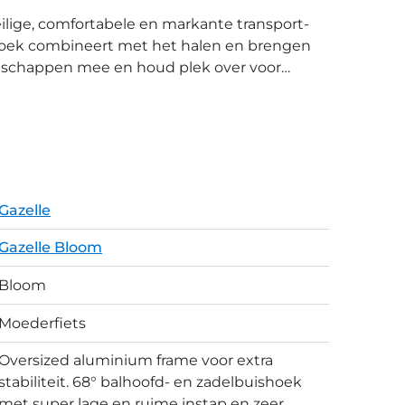
zoek combineert met het halen en brengen
dschappen mee en houd plek over voor
e ook nog een extra zetje in de rug door
er geeft
d, wat vooral fijn is wanneer je fiets
motor en de traploze versnellingsnaaf van
lfs heuvelachtig terrein aan te kunnen.
en perfecte remkracht in alle
Gazelle
g wordt gevoed door de accu. De LED-
isplay.
Gazelle Bloom
Bloom
Moederfiets
Oversized aluminium frame voor extra
stabiliteit. 68° balhoofd- en zadelbuishoek
met super lage en ruime instap en zeer