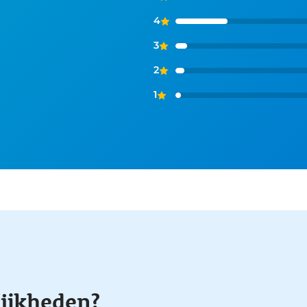
4
3
2
1
ijkheden?