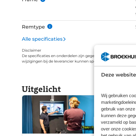
Remtype
Alle specificaties
Disclaimer
De specificaties en onderdelen zijn gegeven op basis van aanle
wijzigingen bij de leverancier kunnen specificaties afwijken.
Deze website
Uitgelicht
Wij gebruiken coo
marketingdoeleind
gebruik van onze 
kunnen deze gegev
verzameld op basi
over onze cookies
het gebruik van a