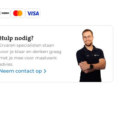
Hulp nodig?
Ervaren specialisten staan
voor je klaar en denken graag
met je mee voor maatwerk
advies.
Neem contact op