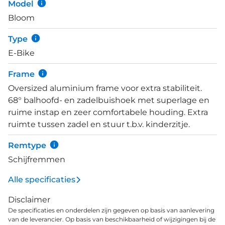
Model
heuvelachtig terrein aan te kunnen. Hydraulische
Bloom
Magura CT4 schijfremmen geven perfecte
remkracht in alle omstandigheden. De voor- en
Type
achterverlichting wordt gevoed door de accu. De
E-Bike
LED-koplamp wordt aan- en uitgeschakeld via het
display.
Frame
Oversized aluminium frame voor extra stabiliteit.
68° balhoofd- en zadelbuishoek met superlage en
ruime instap en zeer comfortabele houding. Extra
ruimte tussen zadel en stuur t.b.v. kinderzitje.
Remtype
Schijfremmen
Alle specificaties
Disclaimer
De specificaties en onderdelen zijn gegeven op basis van aanlevering
van de leverancier. Op basis van beschikbaarheid of wijzigingen bij de