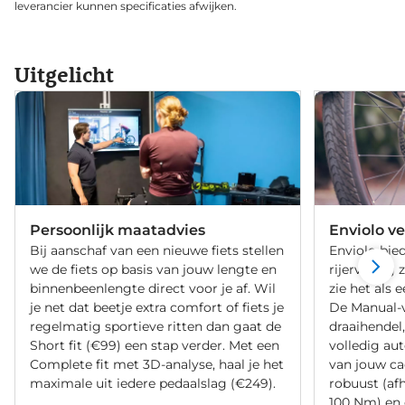
leverancier kunnen specificaties afwijken.
Uitgelicht
Persoonlijk maatadvies
Enviolo ve
Bij aanschaf van een nieuwe fiets stellen
Enviolo bied
we de fiets op basis van jouw lengte en
rijervaring 
binnenbeenlengte direct voor je af. Wil
zie het als 
je net dat beetje extra comfort of fiets je
De Manual-v
regelmatig sportieve ritten dan gaat de
draaihendel
Short fit (€99) een stap verder. Met een
volledig au
Complete fit met 3D-analyse, haal je het
van jouw ca
maximale uit iedere pedaalslag (€249).
robuust (afh
100 Nm) en