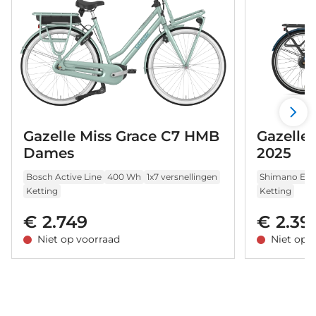
Gazelle Miss Grace C7 HMB
Gazelle
Dames
2025
Bosch Active Line
400 Wh
1x7 versnellingen
Shimano E5
Ketting
Ketting
€ 2.749
€ 2.39
Niet op voorraad
Niet op 