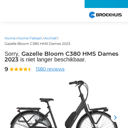
Overslaan
en
naar
de
inhoud
gaan
Home
Home Fietsen
Archief
Gazelle Bloom C380 HMS Dames 2023
Gazelle Bloom C380 HMS Dames
Sorry,
2023
is niet langer beschikbaar.
9
1580 reviews