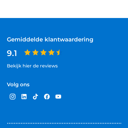
Gemiddelde klantwaardering
9.1
Bekijk hier de reviews
4.5
van
Volg ons
5
sterren