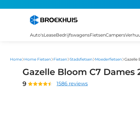
Overslaan
en
naar
de
inhoud
Auto's
Lease
Bedrijfswagens
Fietsen
Campers
Verhu
gaan
Home
Home Fietsen
Fietsen
Stadsfietsen
Moederfietsen
Gazelle
Gazelle Bloom C7 Dames 
9
1586 reviews