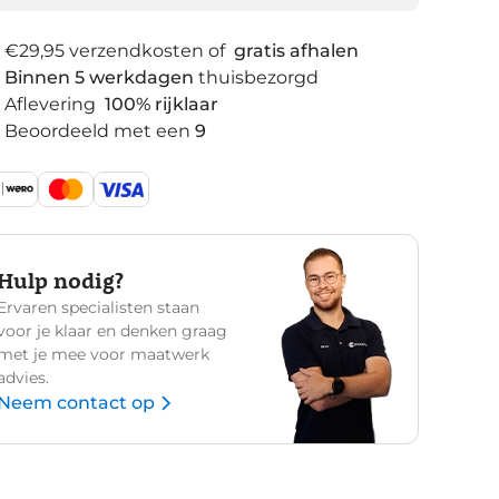
€29,95 verzendkosten of
gratis afhalen
Binnen 5 werkdagen
thuisbezorgd
Aflevering
100% rijklaar
Beoordeeld met een
9
Hulp nodig?
Ervaren specialisten staan
voor je klaar en denken graag
met je mee voor maatwerk
advies.
Neem contact op