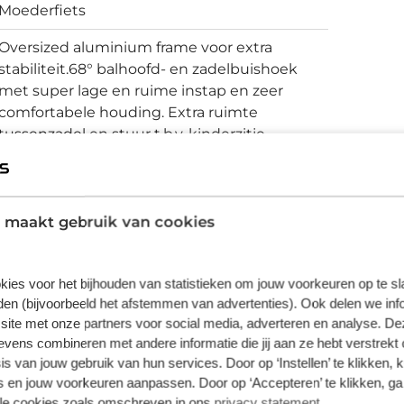
Moederfiets
Oversized aluminium frame voor extra
stabiliteit.68° balhoofd- en zadelbuishoek
met super lage en ruime instap en zeer
comfortabele houding. Extra ruimte
tussenzadel en stuur t.b.v. kinderzitje.
Schijfremmen
 maakt gebruik van cookies
vering van de leverancier. Op basis van beschikbaarheid of
kies voor het bijhouden van statistieken om jouw voorkeuren op te s
en (bijvoorbeeld het afstemmen van advertenties). Ook delen we inf
site met onze partners voor social media, adverteren en analyse. De
ens combineren met andere informatie die jij aan ze hebt verstrekt 
s van jouw gebruik van hun services. Door op ‘Instellen’ te klikken, 
 en jouw voorkeuren aanpassen. Door op ‘Accepteren’ te klikken, ga
lle cookies zoals omschreven in ons
privacy statement
.