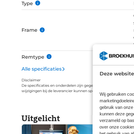
Type
Frame
Remtype
Alle specificaties
Deze website
Disclaimer
De specificaties en onderdelen zijn gegeven op basis van aanle
wijzigingen bij de leverancier kunnen specificaties afwijken.
Wij gebruiken coo
marketingdoeleind
gebruik van onze 
kunnen deze gegev
Uitgelicht
verzameld op basi
over onze cookies
het gebruik van a