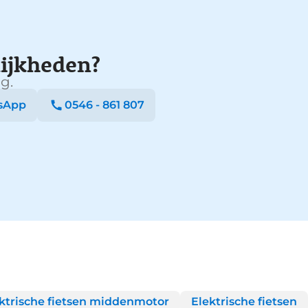
ijkheden?
g.
sApp
0546 - 861 807
ktrische fietsen middenmotor
Elektrische fietsen