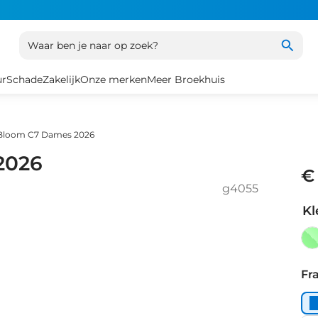
Waar ben je naar op zoek?
ur
Schade
Zakelijk
Onze merken
Meer Broekhuis
 Bloom C7 Dames 2026
2026
€
g4055
Kl
Li
Oli
Fr
Gl