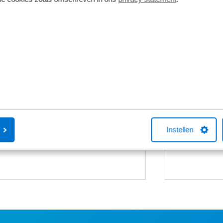
Fietsverzekering
Fietslease
Een Kingpolis voor Broekhuis
Bij Broekhuis
Fietsverzekering sluit je af in één van de
adres om een f
Broekhuis-fietsenwinkels of telefonisch
aangesloten b
met één van onze medewerkers. Kocht
maatschappij
je online een fiets bij Broekhuis? Na je
Fiets van de Z
aankoop bellen we je altijd om te
vragen over he
Instellen
helpen met een fietsverzekering. Het
Neem gerust c
afsluiten hiervan is niet verplicht.