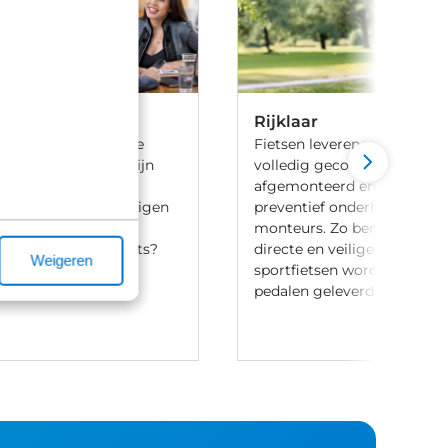
Rijklaar
 ben je aan het goede
Fietsen leveren we 100% rijk
iets te leasen. Wij zijn
volledig gecontroleerd, va
ij meerdere lease
afgemonteerd en voorzien 
en en hebben onze eigen
preventief onderhoud door
aak-regeling. Heb je
monteurs. Zo ben je verzek
t leasen van een fiets?
directe en veilige ritten. Let
Weigeren
ontact met ons op.
sportfietsen worden meesta
pedalen geleverd.