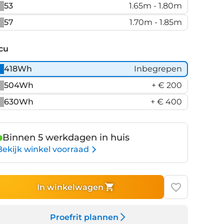
53
1.65m - 1.80m
57
1.70m - 1.85m
cu
418Wh
Inbegrepen
504Wh
+ € 200
630Wh
+ € 400
Binnen 5 werkdagen in huis
Bekijk winkel voorraad
In winkelwagen
Proefrit plannen