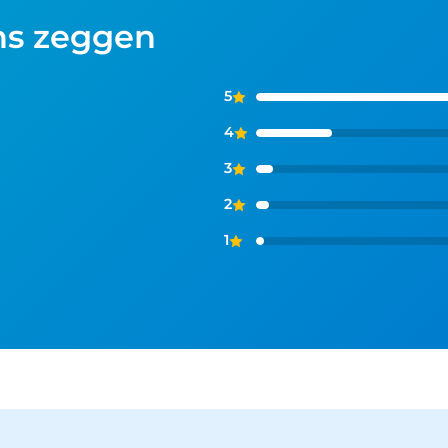
ns zeggen
5
4
3
2
1