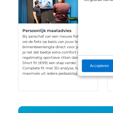
Persoonlijk maatadvies
Bij aanschaf van een nieuwe fiets stellen
we de fiets op basis van jouw lengte en
binnenbeenlengte direct voor je af. Wil
je net dat beetje extra comfort of fiets je
regelmatig sportieve ritten dan gaat de
Short fit (€99) een stap verder. Met een
Accepteren
Complete fit met 3D-analyse, haal je het
maximale uit iedere pedaalslag (€249).