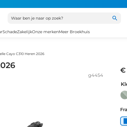
Waar ben je naar op zoek?
ur
Schade
Zakelijk
Onze merken
Meer Broekhuis
elle Cayo C310 Heren 2026
2026
€
g4454
Kl
twi
gr
Fr
ma