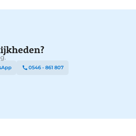
ijkheden?
g.
sApp
0546 - 861 807