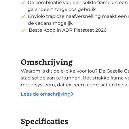
De combinatie van een solide frame en ee
garandeert zorgeloos gebruik
Enviolo traploze naafversnelling maakt ee
de cadans mogelijk
Beste Koop in ADR Fietstest 2026
Omschrijving
Waarom is dit de e-bike voor jou? De Gazelle Cayo is ontworpen om de uitdagingen van de
stad solide aan te kunnen. Het strakke frame 
motorsysteem, dat extreem compact en bijna on
bovendien een smart bike: je smartphone fungee
Lees de omschrijving
fiets heeft een ingebouwde GPS-module om de locati
motorsysteem levert 60 Nm koppel en heeft e
het frame is weggewerkt. Dit draagt bij aan ee
Specificaties
actieradius tot 80 km in de Breeze-modus. De Cayo C310 is de ultieme uitvoering, gericht op
naadloos schakelgemak. Deze fiets is uitgerust