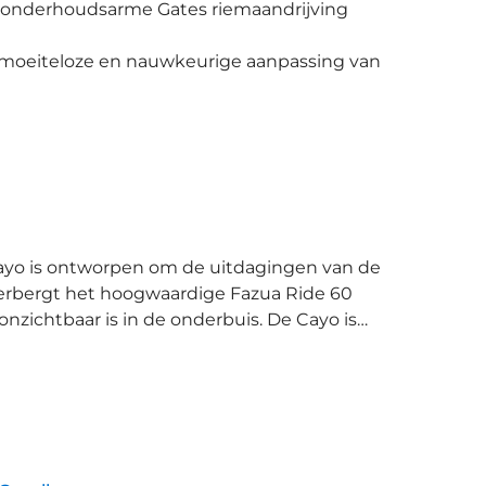
n onderhoudsarme Gates riemaandrijving
n moeiteloze en nauwkeurige aanpassing van
verbergt het hoogwaardige Fazua Ride 60
zichtbaar is in de onderbuis. De Cayo is
rt als je display via de Gazelle app en de
e te bepalen. Het Fazua
en uitneembare 430 Wh accu die discreet in
n neutrale wegligging en zorgt voor een
 met de Enviolo traploze versnellingsnaaf,