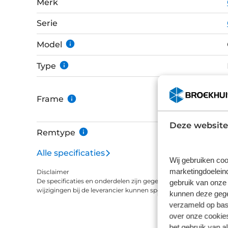
Merk
waarmee je de overbrenging in een simpele han
trappen.&nbsp; De Cayo C310 is verder uitgerust met een onderhoudsarme Gates
Serie
riemaandrijving en een clean cockpit, die w
interface. Hier klik je je telefoon eenvoudig o
Model
ingebouwde GPS, die via een data-abonnement v
Type
diefstalbeveiliging. Optioneel kun je de fiets 
voordrager om lading of een kind mee te nem
Frame
Deze website
Remtype
Alle specificaties
Wij gebruiken coo
marketingdoeleind
Disclaimer
De specificaties en onderdelen zijn gegeven op basis van aanle
gebruik van onze 
wijzigingen bij de leverancier kunnen specificaties afwijken.
kunnen deze gegev
verzameld op basi
over onze cookies
het gebruik van a