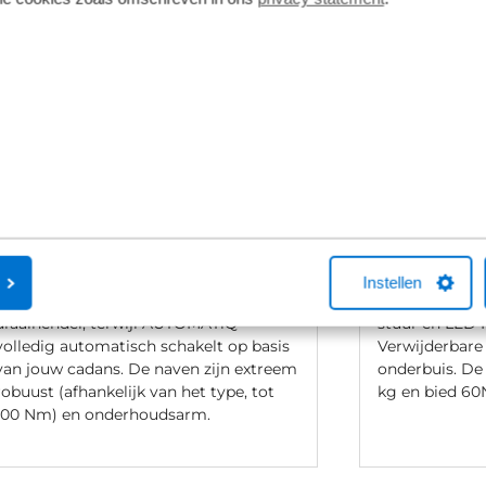
Enviolo versnellingsnaaf
Fazua Ride 
Enviolo biedt een unieke, traploze
De Fazua Ride
rijervaring zonder vaste versnellingen:
voor lichte e-
zie het als een volumeknop voor je fiets.
motor, aandrij
Instellen
De Manual-versie bedien je met een
Bediening met
draaihendel, terwijl AUTOMATiQ
stuur en LED 
volledig automatisch schakelt op basis
Verwijderbare
van jouw cadans. De naven zijn extreem
onderbuis. De
robuust (afhankelijk van het type, tot
kg en bied 60
100 Nm) en onderhoudsarm.