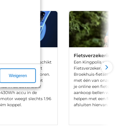
60
Fietsverzekering
 60 is met name geschikt
Een Kingpolis voor Broekhu
bikes. Het combineert
Fietsverzekering sluit je af 
ving, trapas en sensoren.
Broekhuis-fietsenwinkels of
Weigeren
 Ring Control op het
met één van onze medewer
Hub in de bovenbuis!
je online een fiets bij Broek
 430Wh accu in de
aankoop bellen we je altijd
 motor weegt slechts 1.96
helpen met een fietsverzeke
Nm koppel.
afsluiten hiervan is niet verp