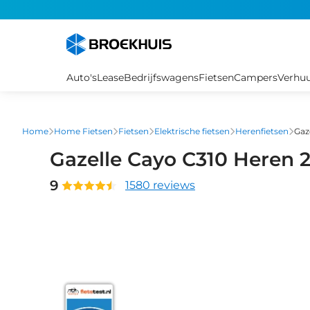
Overslaan
en
naar
de
inhoud
Auto's
Lease
Bedrijfswagens
Fietsen
Campers
Verhu
gaan
Home
Home Fietsen
Fietsen
Elektrische fietsen
Herenfietsen
Gaz
Gazelle Cayo C310 Heren 
9
1580 reviews