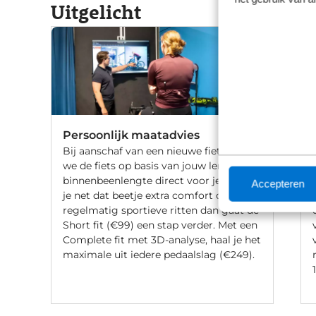
Uitgelicht
Persoonlijk maatadvies
Bij aanschaf van een nieuwe fiets stellen
we de fiets op basis van jouw lengte en
binnenbeenlengte direct voor je af. Wil
Accepteren
je net dat beetje extra comfort of fiets je
regelmatig sportieve ritten dan gaat de
Short fit (€99) een stap verder. Met een
Complete fit met 3D-analyse, haal je het
maximale uit iedere pedaalslag (€249).