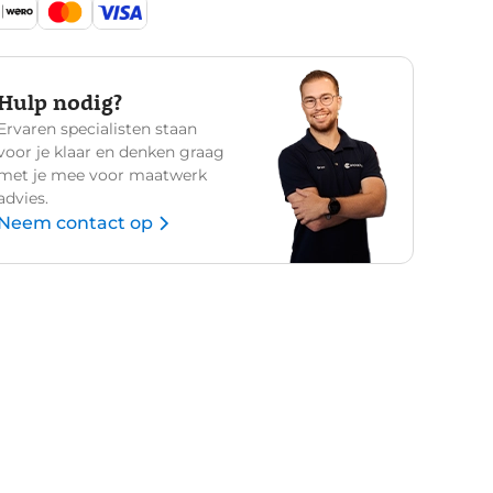
Hulp nodig?
Ervaren specialisten staan
voor je klaar en denken graag
met je mee voor maatwerk
advies.
Neem contact op