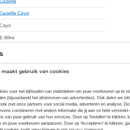
Gazelle
domdraai aanpast, zelfs tijdens het
Gazelle Cayo
ordt gecomplementeerd door de Quad Lock
p vast, waarna deze wordt opgeladen. De
Cayo
an Gazelle te activeren is, zorgt voor
E-Bike
uitbreiden met een bijpassende achter- of
en.
Aluminium, Accu, motor en kabels
harmonieus geintegreerd in het frame.
Hoogwaardig afgewerkt
 maakt gebruik van cookies
Schijfremmen
kies voor het bijhouden van statistieken om jouw voorkeuren op te s
en (bijvoorbeeld het afstemmen van advertenties). Ook delen we inf
vering van de leverancier. Op basis van beschikbaarheid of
site met onze partners voor social media, adverteren en analyse. De
ens combineren met andere informatie die jij aan ze hebt verstrekt 
s van jouw gebruik van hun services. Door op ‘Instellen’ te klikken, 
 en jouw voorkeuren aanpassen. Door op ‘Accepteren’ te klikken, ga
lle cookies zoals omschreven in ons
privacy statement
.