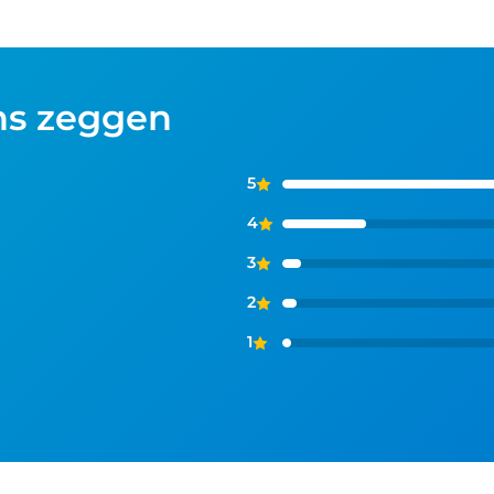
ns zeggen
5
4
3
2
1