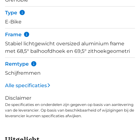
van 135 km, maar is ook te upgraden naar een
600Wh accu voor max. 160 km. Op het Bosch
Type
Purion 200 2-in-1 display en controller lees je alle e-
E-Bike
bike en ritgegevens af. Deze e-bike schakelt exact
en soepel met een Shimano Nexus 8-speed
Frame
versnellingsnaaf en wordt aangedreven door een
Stabiel lichtgewicht oversized aluminium frame
ketting die beschermd is door een dichte
met 68,5° balhoofdhoek en 69,5° zithoekgeometri
kettingkast. Brede banden, verende voorvork en
zadelpen, een gelzadel en lederen handvatten
Remtype
completeren het comfort. De zithouding is rechtop
Schijfremmen
en is aan te passen met de traploos verstelbare
stuurpen.
Alle specificaties
Disclaimer
De specificaties en onderdelen zijn gegeven op basis van aanlevering
van de leverancier. Op basis van beschikbaarheid of wijzigingen bij de
leverancier kunnen specificaties afwijken.
Uitgelicht