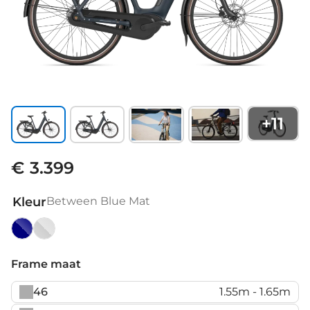
+
11
€ 3.399
Kleur
Between Blue Mat
Between
Light
Blue
Olive
Frame maat
Mat
46
1.55m - 1.65m