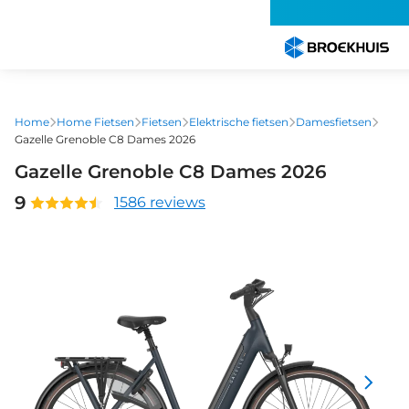
Overslaan
en
naar
de
inhoud
gaan
Home
Home Fietsen
Fietsen
Elektrische fietsen
Damesfietsen
Gazelle Grenoble C8 Dames 2026
Gazelle Grenoble C8 Dames 2026
9
1586 reviews