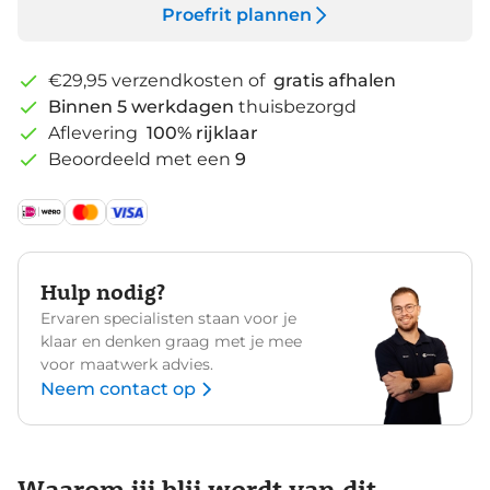
Proefrit plannen
€29,95 verzendkosten of
gratis afhalen
Binnen 5 werkdagen
thuisbezorgd
Aflevering
100% rijklaar
Beoordeeld met een
9
Hulp nodig?
Ervaren specialisten staan voor je
klaar en denken graag met je mee
voor maatwerk advies.
Neem contact op
Waarom jij blij wordt van dit