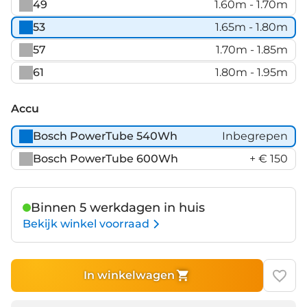
49
1.60m - 1.70m
53
1.65m - 1.80m
57
1.70m - 1.85m
61
1.80m - 1.95m
Accu
Bosch PowerTube 540Wh
Inbegrepen
Bosch PowerTube 600Wh
+ € 150
Binnen 5 werkdagen in huis
Bekijk winkel voorraad
In winkelwagen