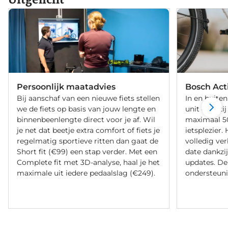
Persoonlijk maatadvies
Bosch Act
Bij aanschaf van een nieuwe fiets stellen
In en buiten
we de fiets op basis van jouw lengte en
unit dankzij
binnenbeenlengte direct voor je af. Wil
maximaal 50
je net dat beetje extra comfort of fiets je
ietsplezier.
regelmatig sportieve ritten dan gaat de
volledig ver
Short fit (€99) een stap verder. Met een
date dankzi
Complete fit met 3D-analyse, haal je het
updates. De
maximale uit iedere pedaalslag (€249).
ondersteuni