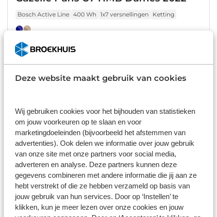
Bosch Active Line
400 Wh
1x7 versnellingen
Ketting
€ 2.149,00
Niet op voorraad
Deze website maakt gebruik van cookies
Items per pagina:
Wij gebruiken cookies voor het bijhouden van statistieken
om jouw voorkeuren op te slaan en voor
marketingdoeleinden (bijvoorbeeld het afstemmen van
advertenties). Ook delen we informatie over jouw gebruik
Gazelle Paris HMB C7 en C7+
van onze site met onze partners voor social media,
adverteren en analyse. Deze partners kunnen deze
De Gazelle Paris HMB is beschikbaar in heren- en
gegevens combineren met andere informatie die jij aan ze
damesmodel. Altijd met 7 Nexus naafversnellingen
hebt verstrekt of die ze hebben verzameld op basis van
jouw gebruik van hun services. Door op ‘Instellen’ te
en met comfortabel rechtop zithouding en
klikken, kun je meer lezen over onze cookies en jouw
verende voorvork. De stuurpen is makkelijk te