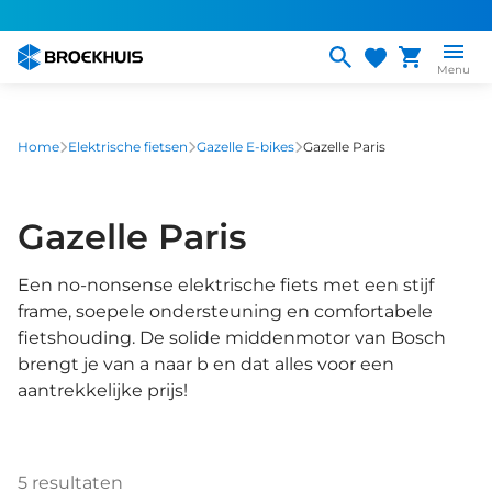
Overslaan
en
naar
Menu
de
inhoud
gaan
Home
Elektrische fietsen
Gazelle E-bikes
Gazelle Paris
Gazelle Paris
Een no-nonsense elektrische fiets met een stijf
frame, soepele ondersteuning en comfortabele
fietshouding. De solide middenmotor van Bosch
brengt je van a naar b en dat alles voor een
aantrekkelijke prijs!
5
resultaten
1
/
12