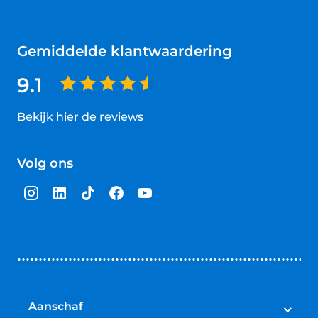
Gemiddelde klantwaardering
9.1
Bekijk hier de reviews
4.5
van
Volg ons
5
sterren
Aanschaf