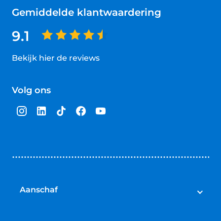
Gemiddelde klantwaardering
9.1
Bekijk hier de reviews
4.5
van
Volg ons
5
sterren
Aanschaf
Elektrische fietsen