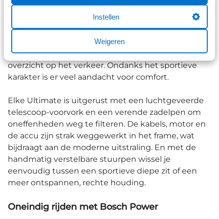
de heuvels en dat iedere dag weer.
Instellen
Alle Ultimate-modellen delen een hoogwaardig,
Weigeren
stijf frame met een
actieve geometrie
. Dit zorgt
voor een directe controle en een uitstekend
overzicht op het verkeer. Ondanks het sportieve
karakter is er veel aandacht voor comfort.
Elke Ultimate is uitgerust met een luchtgeveerde
telescoop-voorvork en een verende zadelpen om
oneffenheden weg te filteren. De kabels, motor en
de accu zijn strak weggewerkt in het frame, wat
bijdraagt aan de moderne uitstraling. En met de
handmatig verstelbare stuurpen wissel je
eenvoudig tussen een sportieve diepe zit of een
meer ontspannen, rechte houding.
Oneindig rijden met Bosch Power