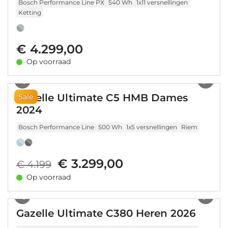
Bosch Performance Line PX
540 Wh
1x11 versnellingen
Ketting
€ 4.299,00
Op voorraad
1
/
27
Gazelle Ultimate C5 HMB Dames
Sale
2024
Bosch Performance Line
500 Wh
1x5 versnellingen
Riem
€ 3.299,00
€ 4.199
Op voorraad
1
/
13
Gazelle Ultimate C380 Heren 2026