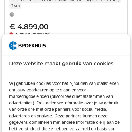
Riem
€ 4.899,00
Niet op voorraad
1
/
18
Gazelle Ultimate C380 HMB 625Wh
Heren 2025
Deze website maakt gebruik van cookies
Bosch Performance Line Smart
625 Wh
Traploze versnelling
Riem
Wij gebruiken cookies voor het bijhouden van statistieken
om jouw voorkeuren op te slaan en voor
marketingdoeleinden (bijvoorbeeld het afstemmen van
€ 3.349,00
advertenties). Ook delen we informatie over jouw gebruik
Niet op voorraad
van onze site met onze partners voor social media,
1
/
11
adverteren en analyse. Deze partners kunnen deze
gegevens combineren met andere informatie die jij aan ze
Gazelle Ultimate C5 HMB Heren 2025
hebt verstrekt of die ze hebben verzameld op basis van