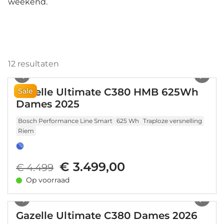
weekend.
12
resultaten
1
/
17
Gazelle Ultimate C380 HMB 625Wh
Sale
Dames 2025
Bosch Performance Line Smart
625 Wh
Traploze versnelling
Riem
€ 3.499,00
€ 4.499
Op voorraad
1
/
28
Gazelle Ultimate C380 Dames 2026