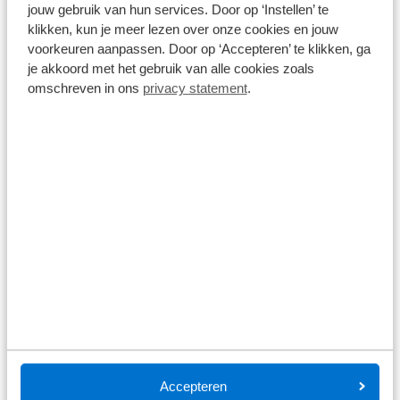
jouw gebruik van hun services. Door op ‘Instellen’ te
Bosch Performance Line Smart
500 Wh
1x5 versnellingen
klikken, kun je meer lezen over onze cookies en jouw
Riem
voorkeuren aanpassen. Door op ‘Accepteren’ te klikken, ga
je akkoord met het gebruik van alle cookies zoals
omschreven in ons
privacy statement
.
€ 4.199,00
Niet op voorraad
Items per pagina:
Gazelle Ultimate - oneindig rijden
De Gazelle Ultimate geeft je de vrijheid om te gaan
waar je wil. Strakke looks worden gecombineerd
met sportieve uitstraling en extra comfort. Met een
Accepteren
Ultimate rij je net zo makkelijk door de stad als over