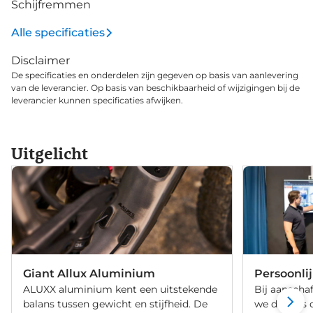
Schijfremmen
de 8 Shimano Nexus versnellingen in de achternaaf.
Al met al geniet je van lang onderhoudsarm
Alle specificaties
fietsplezier met de AnyTour E+ 3. Tijdelijk 5 jaar
Disclaimer
accugarantie Bij aankoop en registratie van deze e-
De specificaties en onderdelen zijn gegeven op basis van aanlevering
bike biedt Giant maar liefst 5 jaar accugarantie.
van de leverancier. Op basis van beschikbaarheid of wijzigingen bij de
leverancier kunnen specificaties afwijken.
Uitgelicht
Giant Allux Aluminium
Persoonli
ALUXX aluminium kent een uitstekende
Bij aanschaf
balans tussen gewicht en stijfheid. De
we de fiets 