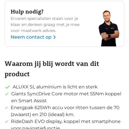
Hulp nodig?
Ervaren specialisten staan voor je
klaar en denken graag met je mee
voor maatwerk advies.
Neem contact op
Waarom jij blij wordt van dit
product
ALUXX SL aluminium is licht en sterk
Giants SyncDrive Core motor met 55Nm koppel
en Smart Assist
Energpak 625Wh accu voor ritten tussen de 70
(zwaarst) en 210 (ideaal) km.
RideDash EVO display, koppel met smartphone
voor navigatiefunctie