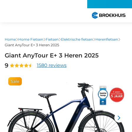
Overslaan
en
naar
de
inhoud
gaan
Home
Home Fietsen
Fietsen
Elektrische fietsen
Herenfietsen
Giant AnyTour E+ 3 Heren 2025
Giant AnyTour E+ 3 Heren 2025
9
1580 reviews
Sale