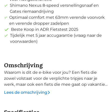
Shimano Nexus 8-speed versnellingsnaaf en
Gates riemaandrijving
Optimaal comfort met 63mm verende voorvork
en verende dropper zadelpen
Beste Koop in ADR Fietstest 2025
Tijdelijk met 5 jaar accugarantie (vraag naar de
voorwaarden)
Omschrijving
Waarom is dit de e-bike voor jou? Een fiets die
zowel volstaat voor de verplichte tripjes naar je
werk, maar ook een fiets die mee gaat op vakantie
voor lange dagtochten. De AnyTour E+ van Giant
Lees de omschrijving
maakt van iedere rit een leuk uitstapje. De nieuwe
AnyTour E+ is gemaakt voor fun en gemak, iedere
rit weer. De zadelpen met vering is in hoogte te
Specificaties