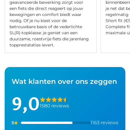
geavanceerde bewerking zorgt voor
binnenbeenle
een fiets die direct reageert op jouw
je net dat b
bewegingen en comfort biedt waar
regelmatig 
nodig. Of je nu kiest voor de
Short fit (€
betrouwbare basis of de vederlichte
Complete fi
SL(R)-topklasse: je geniet van een
maximale ui
duurzame, roestvrije fiets die jarenlang
topprestataties levert.
Wat klanten over ons zeggen
9,0
1580 reviews
1163 reviews
5