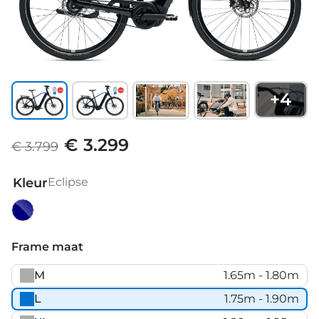
+
4
€ 3.299
€ 3.799
Kleur
Eclipse
Eclipse
Frame maat
M
1.65m - 1.80m
L
1.75m - 1.90m