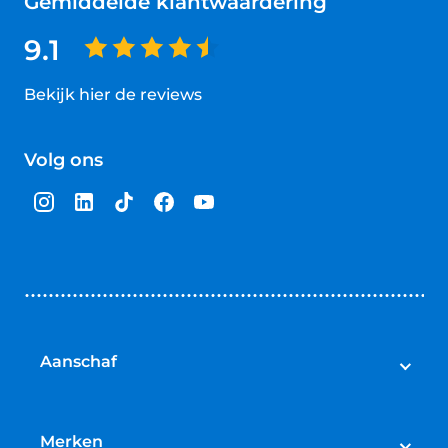
Gemiddelde klantwaardering
9.1
Bekijk hier de reviews
4.5
van
Volg ons
5
sterren
Aanschaf
Elektrische fietsen
Speed pedelecs
Merken