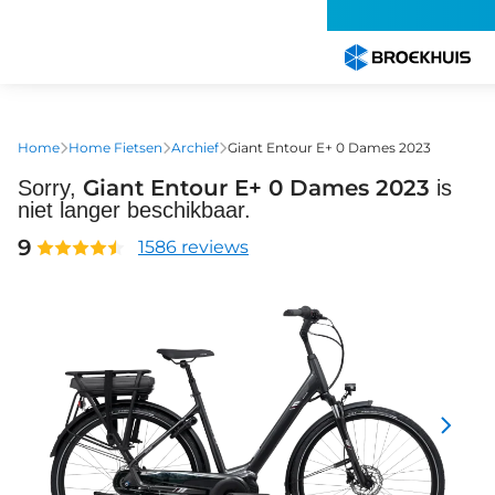
Overslaan
en
naar
de
inhoud
gaan
Home
Home Fietsen
Archief
Giant Entour E+ 0 Dames 2023
Giant Entour E+ 0 Dames 2023
Sorry,
is
niet langer beschikbaar.
9
1586 reviews