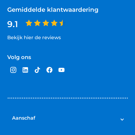
Gemiddelde klantwaardering
9.1
Bekijk hier de reviews
4.5
van
Volg ons
5
sterren
Aanschaf
Elektrische fietsen