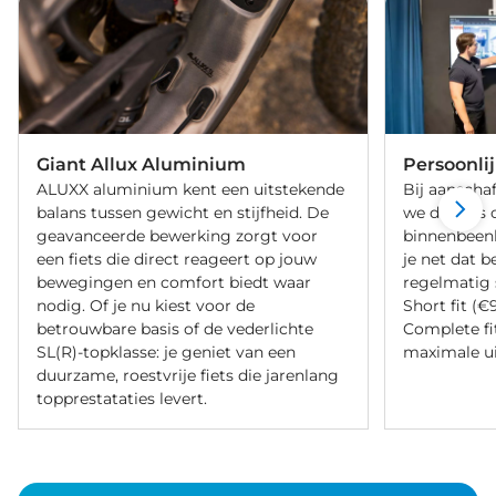
Giant Allux Aluminium
Persoonli
ALUXX aluminium kent een uitstekende
Bij aanschaf
balans tussen gewicht en stijfheid. De
we de fiets 
geavanceerde bewerking zorgt voor
binnenbeenle
een fiets die direct reageert op jouw
je net dat b
bewegingen en comfort biedt waar
regelmatig 
nodig. Of je nu kiest voor de
Short fit (€
betrouwbare basis of de vederlichte
Complete fi
SL(R)-topklasse: je geniet van een
maximale ui
duurzame, roestvrije fiets die jarenlang
topprestataties levert.