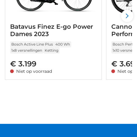
Batavus Finez E-go Power
Cannon
Dames 2023
Perform
2023
Bosch Active Line Plus
400 Wh
Bosch Perfo
1x8 versnellingen
Ketting
1x10 versnell
€ 3.199
€ 3.69
Niet op voorraad
Niet op 