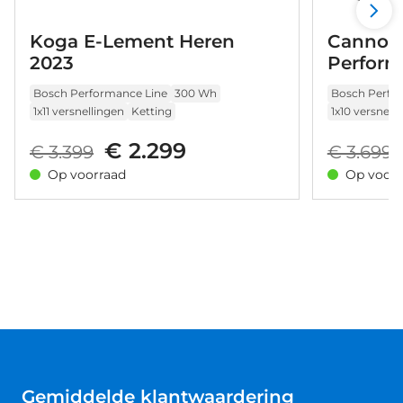
Koga E-Lement Heren
Cannon
2023
Perform
Bosch Performance Line
300 Wh
Bosch Perfo
1x11 versnellingen
Ketting
1x10 versnell
€ 2.299
€ 3.399
€ 3.699
Op voorraad
Op voorr
Gemiddelde klantwaardering