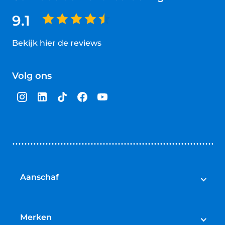
9.1
Bekijk hier de reviews
4.5
van
Volg ons
5
sterren
Aanschaf
Elektrische fietsen
Speed pedelecs
Merken