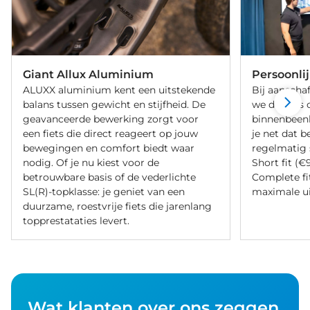
Giant Allux Aluminium
Persoonli
ALUXX aluminium kent een uitstekende
Bij aanschaf
balans tussen gewicht en stijfheid. De
we de fiets 
geavanceerde bewerking zorgt voor
binnenbeenle
een fiets die direct reageert op jouw
je net dat b
bewegingen en comfort biedt waar
regelmatig 
nodig. Of je nu kiest voor de
Short fit (€
betrouwbare basis of de vederlichte
Complete fi
SL(R)-topklasse: je geniet van een
maximale ui
duurzame, roestvrije fiets die jarenlang
topprestataties levert.
Wat klanten over ons zeggen