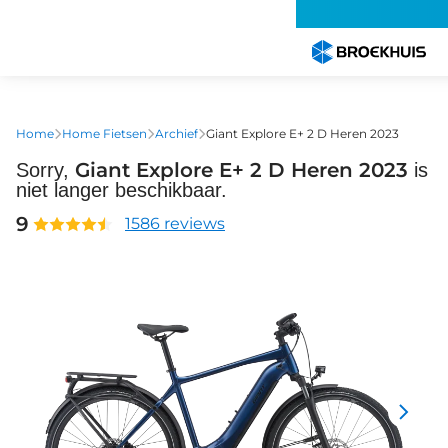
Overslaan
en
naar
de
inhoud
gaan
Home
Home Fietsen
Archief
Giant Explore E+ 2 D Heren 2023
Giant Explore E+ 2 D Heren 2023
Sorry,
is
niet langer beschikbaar.
9
1586 reviews