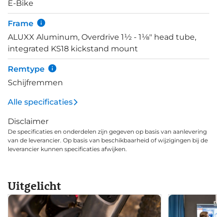
E-Bike
voorvork. De Axa Blueline 30Lux koplamp en tevens
Axa Bleuline achterlamp geven je uitstekende
Frame
zichtbaarheid en zicht aan de voorzijde. Het verschil
ALUXX Aluminum, Overdrive 1½ - 1⅛" head tube,
tussen de Explore E+ 2 en Explore E+ 2 D is het
integrated KS18 kickstand mount
display. Deze 2 D is voorzien van 2-in-1 RideControl
Dash bediening en display.
Remtype
Schijfremmen
Alle specificaties
Disclaimer
De specificaties en onderdelen zijn gegeven op basis van aanlevering
van de leverancier. Op basis van beschikbaarheid of wijzigingen bij de
leverancier kunnen specificaties afwijken.
Uitgelicht