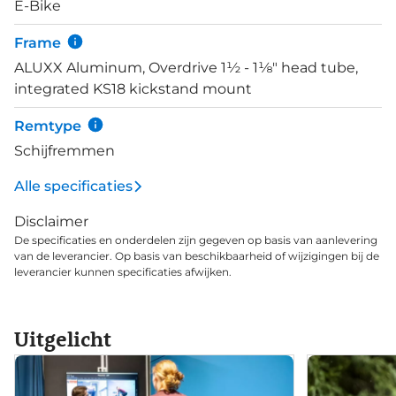
E-Bike
voorvork. De Axa Blueline 30Lux koplamp en tevens
Axa Bleuline achterlamp geven je uitstekende
Frame
zichtbaarheid en zicht aan de voorzijde. Het verschil
ALUXX Aluminum, Overdrive 1½ - 1⅛" head tube,
tussen de Explore E+ 2 en Explore E+ 2 D is het
integrated KS18 kickstand mount
display. Deze 2 D is voorzien van 2-in-1 RideControl
Dash bediening en display.
Remtype
Schijfremmen
Alle specificaties
Disclaimer
De specificaties en onderdelen zijn gegeven op basis van aanlevering
van de leverancier. Op basis van beschikbaarheid of wijzigingen bij de
leverancier kunnen specificaties afwijken.
Uitgelicht