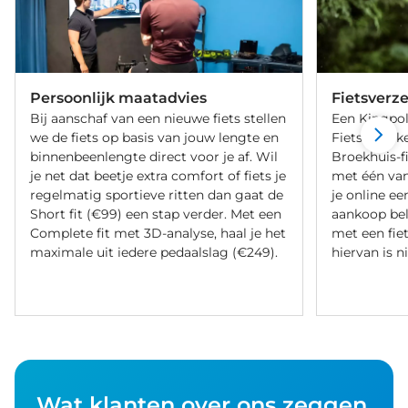
Persoonlijk maatadvies
Fietsverz
Bij aanschaf van een nieuwe fiets stellen
Een Kingpol
we de fiets op basis van jouw lengte en
Fietsverzeke
binnenbeenlengte direct voor je af. Wil
Broekhuis-f
je net dat beetje extra comfort of fiets je
met één va
regelmatig sportieve ritten dan gaat de
je online ee
Short fit (€99) een stap verder. Met een
aankoop bel
Complete fit met 3D-analyse, haal je het
met een fiet
maximale uit iedere pedaalslag (€249).
hiervan is ni
Wat klanten over ons zeggen