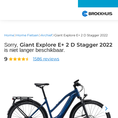
Overslaan
en
naar
de
inhoud
gaan
Home
Home Fietsen
Archief
Giant Explore E+ 2 D Stagger 2022
Giant Explore E+ 2 D Stagger 2022
Sorry,
is niet langer beschikbaar.
9
1586 reviews