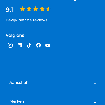
9.1
Bekijk hier de reviews
4.5
van
Volg ons
5
sterren
Aanschaf
Elektrische fietsen
Speed pedelecs
Merken