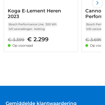
Koga E-Lement Heren
Cannon
2023
Perform
Bosch Performance Line
300 Wh
Bosch Perfo
1x11 versnellingen
Ketting
1x10 versnell
€ 2.299
€ 3.399
€ 3.699
Op voorraad
Op voorr
Gemiddelde klantwaardering