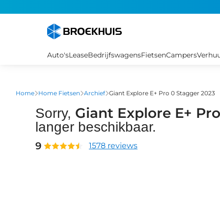
Overslaan
en
naar
de
inhoud
Auto's
Lease
Bedrijfswagens
Fietsen
Campers
Verhu
gaan
Home
Home Fietsen
Archief
Giant Explore E+ Pro 0 Stagger 2023
Giant Explore E+ Pr
Sorry,
langer beschikbaar.
9
1578 reviews