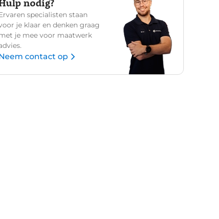
Hulp nodig?
Ervaren specialisten staan
voor je klaar en denken graag
met je mee voor maatwerk
advies.
Neem contact op