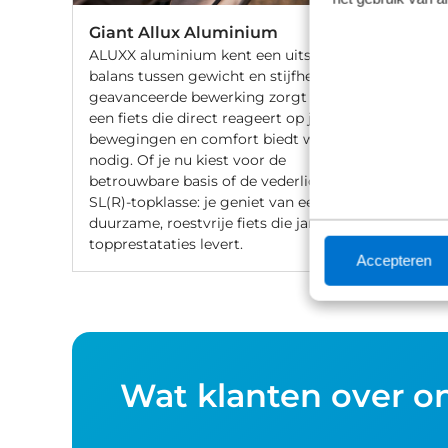
Giant Allux Aluminium
ALUXX aluminium kent een uitstekende
balans tussen gewicht en stijfheid. De
geavanceerde bewerking zorgt voor
een fiets die direct reageert op jouw
bewegingen en comfort biedt waar
nodig. Of je nu kiest voor de
betrouwbare basis of de vederlichte
SL(R)-topklasse: je geniet van een
duurzame, roestvrije fiets die jarenlang
topprestataties levert.
Accepteren
Wat klanten over o