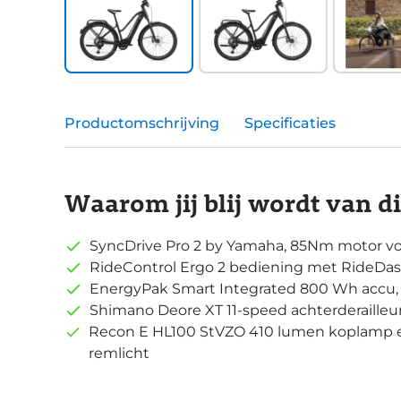
Productomschrijving
Specificaties
Waarom jij blij wordt van d
SyncDrive Pro 2 by Yamaha, 85Nm motor vo
RideControl Ergo 2 bediening met RideDas
EnergyPak Smart Integrated 800 Wh accu,
Shimano Deore XT 11-speed achterderailleu
Recon E HL100 StVZO 410 lumen koplamp en
remlicht