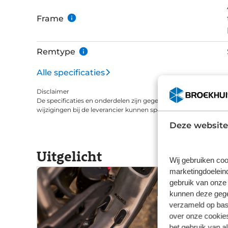
lange tochten. Je hebt zelfs de mogelijkheid 
voor nog langere ritten.
Frame
Remtype
Alle specificaties
Disclaimer
De specificaties en onderdelen zijn gegeven op basis van aanle
wijzigingen bij de leverancier kunnen specificaties afwijken.
Deze website
Uitgelicht
Wij gebruiken coo
marketingdoeleind
gebruik van onze 
kunnen deze gegev
verzameld op basi
over onze cookies
het gebruik van a