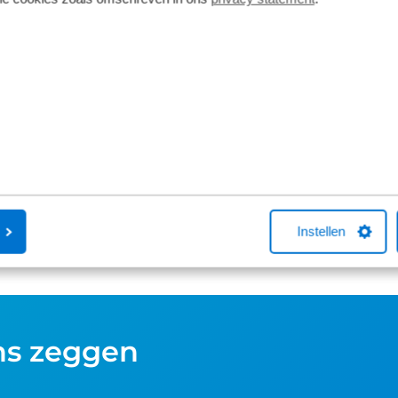
Persoonlijk maatadvies
Fietsverzek
Bij aanschaf van een nieuwe fiets stellen
Een Kingpolis
we de fiets op basis van jouw lengte en
Fietsverzekeri
binnenbeenlengte direct voor je af. Wil
Broekhuis-fiet
je net dat beetje extra comfort of fiets je
met één van 
regelmatig sportieve ritten dan gaat de
je online een f
Short fit (€99) een stap verder. Met een
aankoop bellen
Complete fit met 3D-analyse, haal je het
helpen met ee
maximale uit iedere pedaalslag (€249).
afsluiten hierv
Instellen
ns zeggen