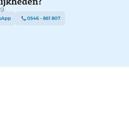
ijkheden?
g.
sApp
0546 - 861 807