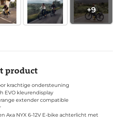
+
9
it product
or krachtige ondersteuning
h EVO kleurendisplay
 range extender compatible
r
 Axa NYX 6-12V E-bike achterlicht met