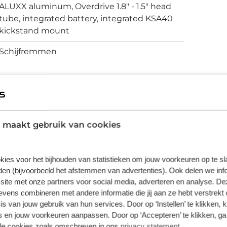
een extra accu op de onderbuis te monteren,
ALUXX aluminum, Overdrive 1.8" - 1.5" head
tube, integrated battery, integrated KSA40
kickstand mount
Schijfremmen
vering van de leverancier. Op basis van beschikbaarheid of
 maakt gebruik van cookies
kies voor het bijhouden van statistieken om jouw voorkeuren op te s
en (bijvoorbeeld het afstemmen van advertenties). Ook delen we inf
site met onze partners voor social media, adverteren en analyse. De
ens combineren met andere informatie die jij aan ze hebt verstrekt 
s van jouw gebruik van hun services. Door op ‘Instellen’ te klikken, 
 en jouw voorkeuren aanpassen. Door op ‘Accepteren’ te klikken, ga
lle cookies zoals omschreven in ons
privacy statement
.