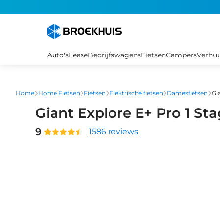
Overslaan
en
naar
de
inhoud
Auto's
Lease
Bedrijfswagens
Fietsen
Campers
Verhu
gaan
Home
Home Fietsen
Fietsen
Elektrische fietsen
Damesfietsen
Gi
Giant Explore E+ Pro 1 St
9
1586 reviews