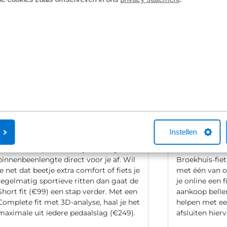
Persoonlijk maatadvies
Fietsverzek
Instellen
Bij aanschaf van een nieuwe fiets stellen
Een Kingpolis
we de fiets op basis van jouw lengte en
Fietsverzekeri
binnenbeenlengte direct voor je af. Wil
Broekhuis-fiet
je net dat beetje extra comfort of fiets je
met één van 
regelmatig sportieve ritten dan gaat de
je online een f
Short fit (€99) een stap verder. Met een
aankoop bellen
Complete fit met 3D-analyse, haal je het
helpen met ee
maximale uit iedere pedaalslag (€249).
afsluiten hierv