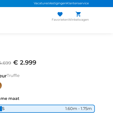
Vacatures
Vestigingen
Klantenservice
Favorieten
Winkelwagen
€ 2.999
4.699
eur
Truffle
ffle
ame maat
S
1.60m - 1.75m