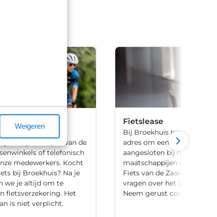
ering
Fietslease
Weigeren
 voor Broekhuis
Bij Broekhuis ben je aan he
ng sluit je af in één van de
adres om een fiets te leasen.
senwinkels of telefonisch
aangesloten bij meerdere l
onze medewerkers. Kocht
maatschappijen en hebben 
iets bij Broekhuis? Na je
Fiets van de Zaak-regeling.
 we je altijd om te
vragen over het leasen van 
n fietsverzekering. Het
Neem gerust contact met o
an is niet verplicht.