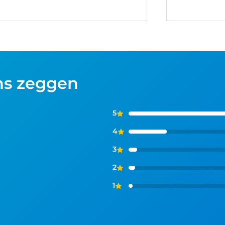
ns zeggen
5
4
3
2
1