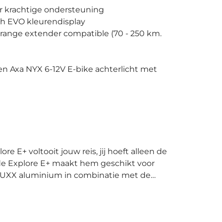
r krachtige ondersteuning
h EVO kleurendisplay
range extender compatible (70 - 250 km.
 Axa NYX 6-12V E-bike achterlicht met
de Explore E+ maakt hem geschikt voor
 ALUXX aluminium in combinatie met de
cht rijgedrag met vlotte acceleratie. De
m waarmee je vanuit stilstand en bergop
matische ondersteuning mogelijk. Deze