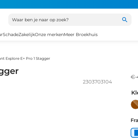
Waar ben je naar op zoek?
ur
Schade
Zakelijk
Onze merken
Meer Broekhuis
ant Explore E+ Pro 1 Stagger
agger
€ 
2303703104
Kl
Tru
Fr