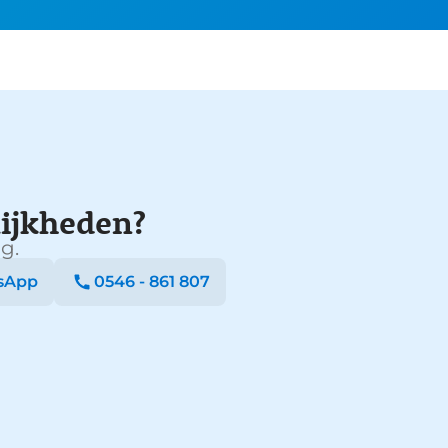
ijkheden?
g.
sApp
0546 - 861 807