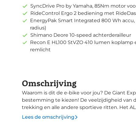
SyncDrive Pro by Yamaha, 85Nm motor voo
RideControl Ergo 2 bediening met RideDas
EnergyPak Smart Integrated 800 Wh accu, 
radius)
Shimano Deore 10-speed achterderailleur
Recon E HL100 StVZO 410 lumen koplamp en
remlicht
Omschrijving
Waarom is dit de e-bike voor jou? De Giant Explore E+ voltooit jouw reis, jij hoeft alleen de
bestemming te kiezen! De veelzijdigheid van 
trekking en alle andere sportieve ritten. Het
SyncDrive Pro motor geven de fiets soepel en li
Lees de omschrijving
SyncDrive Pro motor heeft een koppel van 85N
direct accelereert. De Smart functie maakt auto