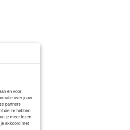
laan en voor
ormatie over jouw
ze partners
of die ze hebben
kun je meer lezen
 je akkoord met