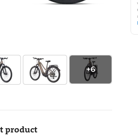
+
6
it product