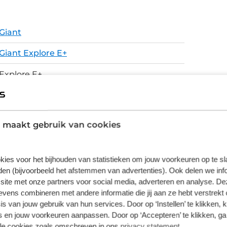
ouwde Shimano componenten. Deore 10-speed
seerd is voor e-bikes. Tubeless ready
ogelijk. Daarmee wordt het comfort tijdens
Giant
rbeeld de SR Suntour verende voorvork. De
xa NYX 6-12V E-bike achterlamp met
Giant Explore E+
 zicht aan de voorzijde. Deze Pro 1
ngebouwde navigatie, waarmee je dus echt je
Explore E+
st je telefoon via het display om altijd je
E-Bike
. De bediening met de RIdeControl Ergo 2
teuningsstanden. De EnergyPak 800 accu is
ALUXX aluminum, Overdrive 1.8" - 1.5" head
de mogeljkheid een extra accu op de
 maakt gebruik van cookies
tube, integrated battery, integrated KSA40
.
kickstand mount
kies voor het bijhouden van statistieken om jouw voorkeuren op te s
Schijfremmen
en (bijvoorbeeld het afstemmen van advertenties). Ook delen we inf
site met onze partners voor social media, adverteren en analyse. De
ens combineren met andere informatie die jij aan ze hebt verstrekt 
s van jouw gebruik van hun services. Door op ‘Instellen’ te klikken, 
vering van de leverancier. Op basis van beschikbaarheid of
 en jouw voorkeuren aanpassen. Door op ‘Accepteren’ te klikken, ga
lle cookies zoals omschreven in ons
privacy statement
.