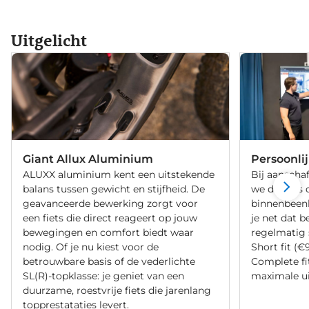
Uitgelicht
Giant Allux Aluminium
Persoonli
ALUXX aluminium kent een uitstekende
Bij aanschaf
balans tussen gewicht en stijfheid. De
we de fiets 
geavanceerde bewerking zorgt voor
binnenbeenle
een fiets die direct reageert op jouw
je net dat b
bewegingen en comfort biedt waar
regelmatig 
nodig. Of je nu kiest voor de
Short fit (€
betrouwbare basis of de vederlichte
Complete fi
SL(R)-topklasse: je geniet van een
maximale ui
duurzame, roestvrije fiets die jarenlang
topprestataties levert.