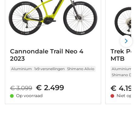
Cannondale Trail Neo 4
Trek Pow
2023
MTB
Aluminium
1x9 versnellingen
Shimano Alivio
Aluminium
Shimano Deo
€ 2.499
€ 4.19
€ 3.099
Op voorraad
Niet op 