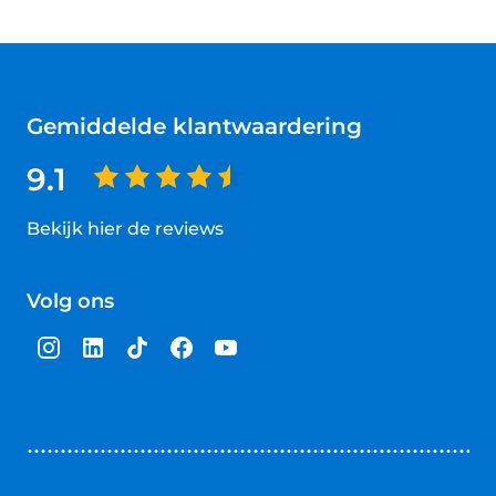
Gemiddelde klantwaardering
9.1
Bekijk hier de reviews
4.5
van
Volg ons
5
sterren