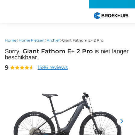
Overslaan
en
naar
de
inhoud
gaan
Home
Home Fietsen
Archief
Giant Fathom E+ 2 Pro
Giant Fathom E+ 2 Pro
Sorry,
is niet langer
beschikbaar.
9
1586 reviews