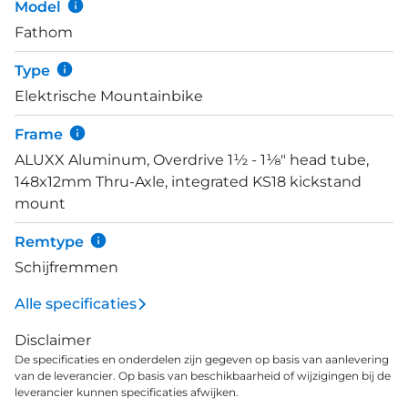
Model
banden. Met de Shimano Deore groepset beschik
Fathom
je over een betrouwbaar Shimano systeem
waarmee je soepel kunt schakelen.
Type
Elektrische Mountainbike
Frame
ALUXX Aluminum, Overdrive 1½ - 1⅛" head tube,
148x12mm Thru-Axle, integrated KS18 kickstand
mount
Remtype
Schijfremmen
Alle specificaties
Disclaimer
De specificaties en onderdelen zijn gegeven op basis van aanlevering
van de leverancier. Op basis van beschikbaarheid of wijzigingen bij de
leverancier kunnen specificaties afwijken.