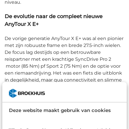
niveau.
De evolutie naar de compleet nieuwe
AnyTour X E+
De vorige generatie AnyTour X E+ was al een pionier
met zijn robuuste frame en brede 27.5-inch wielen.
De focus lag destijds op een betrouwbare
reispartner met een krachtige SyncDrive Pro 2
motor (85 Nm) pf Sport 2 (75 Nm) en de optie voor
een riemaandrijving. Het was een fiets die uitblonk
in degelijkheid, maar qua connectiviteit en slimme
veiligheidssystemen nog in de kinderschoenen
stond vergeleken met de huidige standaarden.
Wat is er verbeterd bij het nieuwste model?
Deze website maakt gebruik van cookies
De nieuwste generatie AnyTour X E+ is op cruciale