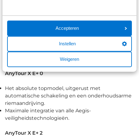
Welke modellen maken deel uit van de
nieuwe AnyTour X E+ range?
Accepteren
De range is opgebouwd rondom hetzelfde
krachtige frame en motorsysteem, waarbij je de
Instellen
vrijheid hebt om zelf je accucapaciteit (500, 625 of
800 Wh) te kiezen:
Weigeren
AnyTour X E+ 0
Het absolute topmodel, uitgerust met
automatische schakeling en een onderhoudsarme
riemaandrijving.
Maximale integratie van alle Aegis-
veiligheidstechnologieën.
AnyTour X E+ 2