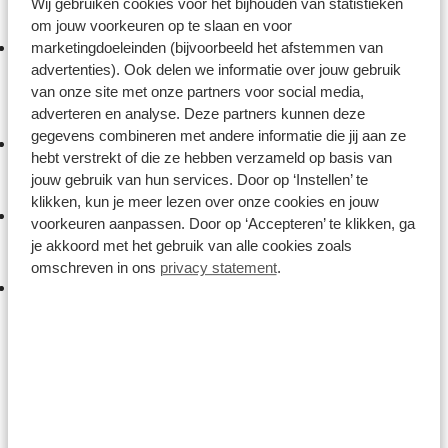
punten vernieuwd:
Wij gebruiken cookies voor het bijhouden van statistieken
om jouw voorkeuren op te slaan en voor
marketingdoeleinden (bijvoorbeeld het afstemmen van
Slimme Veiligheid:
Het nieuwe systeem
advertenties). Ook delen we informatie over jouw gebruik
ondersteunt nu
Aegis Radar
(voor verkeer achter
van onze site met onze partners voor social media,
je) en de
Aegis Tire Checker
(voor
adverteren en analyse. Deze partners kunnen deze
bandenspanning), wat de vorige generatie niet had.
gegevens combineren met andere informatie die jij aan ze
Verfijnde Cockpit:
De integratie is strakker met de
hebt verstrekt of die ze hebben verzameld op basis van
RideControl Ergo 4 en het RideDash EVO
jouw gebruik van hun services. Door op ‘Instellen’ te
kleurenscherm met adaptieve helderheid.
klikken, kun je meer lezen over onze cookies en jouw
Akoestiek:
De SyncDrive Sport 3 motor is
voorkeuren aanpassen. Door op ‘Accepteren’ te klikken, ga
compacter en speciaal akoestisch afgestemd,
je akkoord met het gebruik van alle cookies zoals
waardoor hij aanzienlijk stiller is dan zijn voorganger.
omschreven in ons
privacy statement
.
Ergonomie:
Het nieuwe 'Comfort Control'-stuur is
12 graden naar achteren gebogen, wat zorgt voor
een betere balans tussen sportiviteit en comfort
tijdens lange dagen in het zadel.
Meer info over Aegis