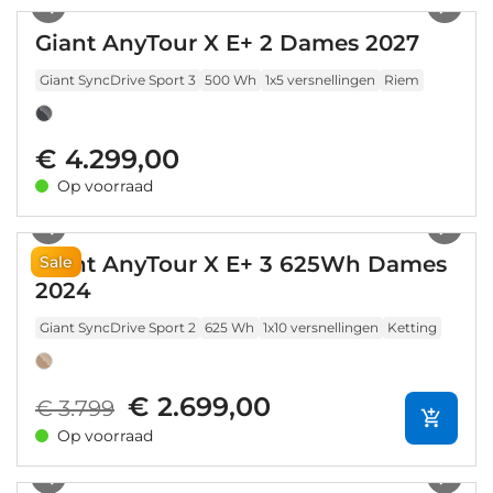
Giant AnyTour X E+ 2 Dames 2027
Giant SyncDrive Sport 3
500 Wh
1x5 versnellingen
Riem
€ 4.299,00
Op voorraad
1
/
14
Giant AnyTour X E+ 3 625Wh Dames
Sale
2024
Giant SyncDrive Sport 2
625 Wh
1x10 versnellingen
Ketting
€ 2.699,00
€ 3.799
Op voorraad
1
/
15