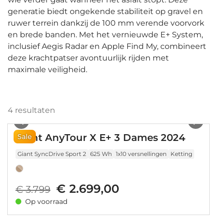
generatie biedt ongekende stabiliteit op gravel en
ruwer terrein dankzij de 100 mm verende voorvork
en brede banden. Met het vernieuwde E+ System,
inclusief Aegis Radar en Apple Find My, combineert
deze krachtpatser avontuurlijk rijden met
maximale veiligheid.
4
resultaten
1
/
15
Giant AnyTour X E+ 3 Dames 2024
Sale
Giant SyncDrive Sport 2
625 Wh
1x10 versnellingen
Ketting
€ 2.699,00
€ 3.799
Op voorraad
1
/
14