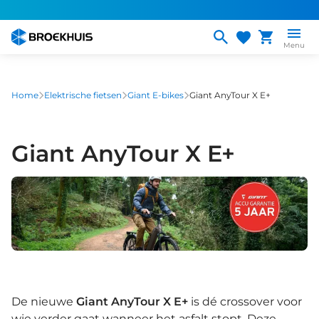
Overslaan
en
naar
Menu
de
inhoud
gaan
Home
Elektrische fietsen
Giant E-bikes
Giant AnyTour X E+
Giant AnyTour X E+
De nieuwe
Giant AnyTour X E+
is dé crossover voor
wie verder gaat wanneer het asfalt stopt. Deze