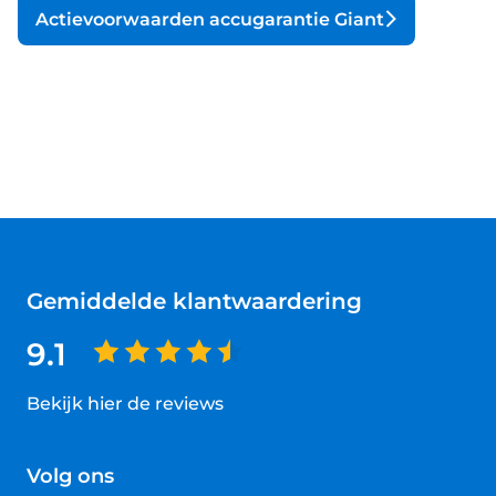
Actievoorwaarden accugarantie Giant
Gemiddelde klantwaardering
9.1
Bekijk hier de reviews
4.5
van
Volg ons
5