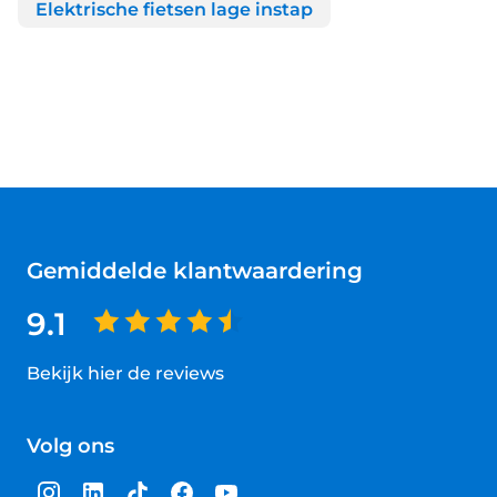
Elektrische fietsen lage instap
Gemiddelde klantwaardering
9.1
Bekijk hier de reviews
4.5
van
Volg ons
5
sterren