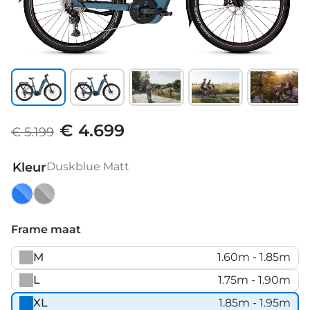
€ 4.699
€ 5.199
Kleur
Duskblue Matt
Duskblue
Moonstonegrey
Matt
Matt
Frame maat
M
1.60m - 1.85m
L
1.75m - 1.90m
XL
1.85m - 1.95m