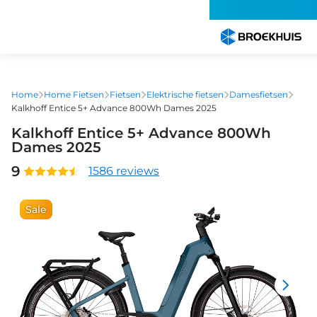
Overslaan
en
naar
de
inhoud
gaan
Home
Home Fietsen
Fietsen
Elektrische fietsen
Damesfietsen
Kalkhoff Entice 5+ Advance 800Wh Dames 2025
Kalkhoff Entice 5+ Advance 800Wh
Dames 2025
9
1586 reviews
Sale