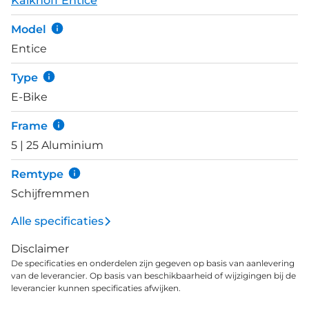
Kalkhoff Entice
veerweg en allroad banden van 57mm houdt deze
Entice 5 niet op aan het eind van het asfalt. De
Model
Advance+ uitvoering heeft een robuuste Shimano
Entice
Cues groepset met 11 versnellingen met ruim
bereik voor verschillende doeleinden. Al met al een
Type
zeer betrouwbare krachtpatser voor iedere rit.
E-Bike
Frame
5 | 25 Aluminium
Remtype
Schijfremmen
Alle specificaties
Disclaimer
De specificaties en onderdelen zijn gegeven op basis van aanlevering
van de leverancier. Op basis van beschikbaarheid of wijzigingen bij de
leverancier kunnen specificaties afwijken.