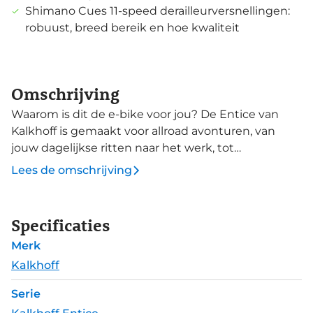
Shimano Cues 11-speed derailleurversnellingen:
robuust, breed bereik en hoe kwaliteit
Omschrijving
Waarom is dit de e-bike voor jou? De Entice van
Kalkhoff is gemaakt voor allroad avonturen, van
jouw dagelijkse ritten naar het werk, tot
veeleisende ritten in de bergen tijdens je vakantie.
Lees de omschrijving
Gooi je vooral offroad voor de voeten, want daar is
deze allrounder op zijn gemak. De Entice 5
modellen zijn gemaakt voor flexibiliteit en stabiliteit
Specificaties
en kunnen heel wat verdragen, met een
Merk
draaggewicht van 170 kg. Een krachtige
Performance Line CX met 85Nm koppel is daarom
Kalkhoff
een logische keuze van Kalkhoff. Samen met de
Serie
800Wh, een verende voorvork met 100mm