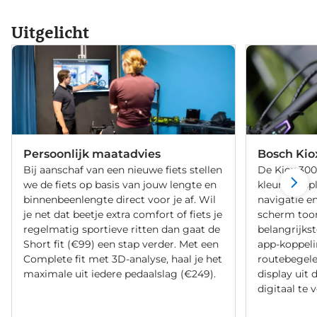
Uitgelicht
Persoonlijk maatadvies
Bosch Kio
Bij aanschaf van een nieuwe fiets stellen
De Kiox 300
we de fiets op basis van jouw lengte en
kleurendispl
binnenbeenlengte direct voor je af. Wil
navigatie en
je net dat beetje extra comfort of fiets je
scherm too
regelmatig sportieve ritten dan gaat de
belangrijkst
Short fit (€99) een stap verder. Met een
app-koppeli
Complete fit met 3D-analyse, haal je het
routebegelei
maximale uit iedere pedaalslag (€249).
display uit 
digitaal te 