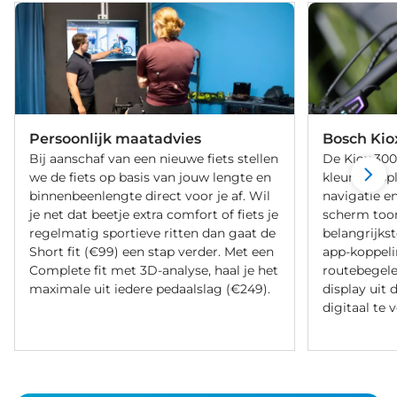
Persoonlijk maatadvies
Bosch Kio
Bij aanschaf van een nieuwe fiets stellen
De Kiox 300
we de fiets op basis van jouw lengte en
kleurendispl
binnenbeenlengte direct voor je af. Wil
navigatie en
je net dat beetje extra comfort of fiets je
scherm too
regelmatig sportieve ritten dan gaat de
belangrijkst
Short fit (€99) een stap verder. Met een
app-koppeli
Complete fit met 3D-analyse, haal je het
routebegelei
maximale uit iedere pedaalslag (€249).
display uit 
digitaal te 