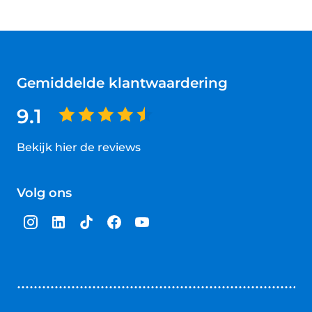
Gemiddelde klantwaardering
9.1
Bekijk hier de reviews
4.5
van
Volg ons
5
sterren