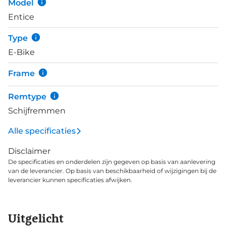
Model
Cues groepset met 11 versnellingen met ruim
Entice
bereik voor verschillende doeleinden. Al met al een
zeer betrouwbare krachtpatser voor iedere rit.
Type
E-Bike
Frame
Remtype
Schijfremmen
Alle specificaties
Disclaimer
De specificaties en onderdelen zijn gegeven op basis van aanlevering
van de leverancier. Op basis van beschikbaarheid of wijzigingen bij de
leverancier kunnen specificaties afwijken.
Uitgelicht