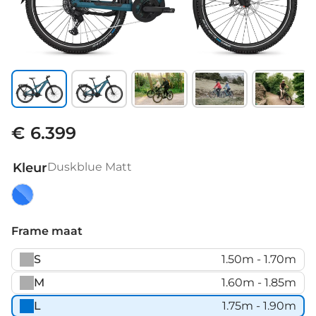
€ 6.399
Kleur
Duskblue Matt
Duskblue
Matt
Frame maat
S
1.50m - 1.70m
M
1.60m - 1.85m
L
1.75m - 1.90m