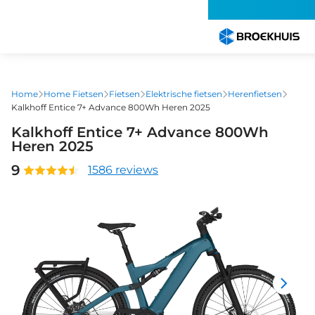
Overslaan
en
naar
de
inhoud
gaan
Home
Home Fietsen
Fietsen
Elektrische fietsen
Herenfietsen
Kalkhoff Entice 7+ Advance 800Wh Heren 2025
Kalkhoff Entice 7+ Advance 800Wh
Heren 2025
9
1586 reviews