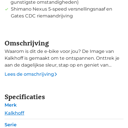
gunstigste omstandigheden)
Shimano Nexus 5-speed versnellingsnaaf en
Gates CDC riemaandrijving
Omschrijving
Waarom is dit de e-bike voor jou? De Image van
Kalkhoff is gemaakt om te ontspannen. Onttrek je
aan de dagelijkse sleur, stap op en geniet van
stressvrij rijden zonder moeite. Deze moderne e-
Lees de omschrijving
bike biedt elegantie en comfort en is daarnaast
onderhoudsarm. Deze Level 3 Excite uitvoering
heeft een hoogwaardige uitrusting voor optimaal
Specificaties
fietsgemak. Het bevat onder meer een krachtige
Merk
Bosch Performance Line Smart motor, met 600Wh
accu en Kiox 300 display met Bluetooth connectie
Kalkhoff
voor koppeling aan je smartphone. Met een
Serie
onderhoudsarme Shimano Nexus 5-speed